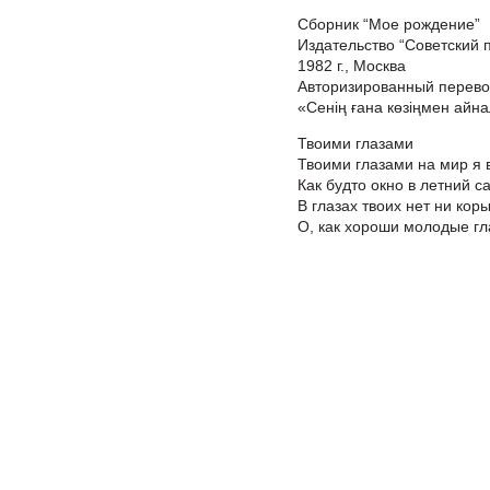
Сборник “Мое рождение”
Издательство “Советский п
1982 г., Москва
Авторизированный перево
«Сенің ғана көзіңмен айна
Твоими глазами
Твоими глазами на мир я в
Как будто окно в летний с
В глазах твоих нет ни корыс
О, как хороши молодые гл