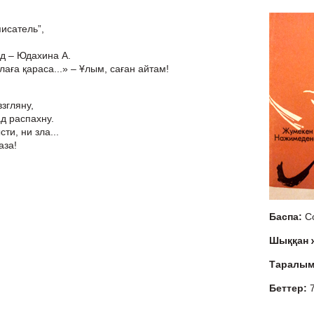
исатель”,
д – Юдахина А.
лаға қараса...» – Ұлым, саған айтам!
згляну,
ад распахну.
ти, ни зла...
аза!
Баспа:
С
Шыққан
Таралы
Беттер: