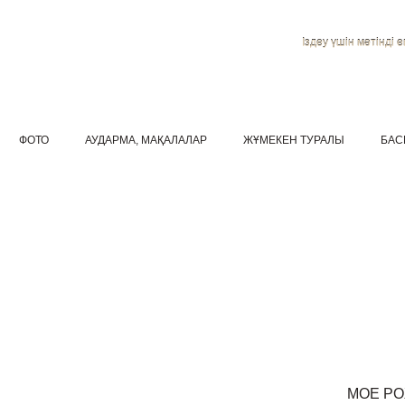
Іздеу үшін мәтінді ен
ФОТО
АУДАРМА, МАҚАЛАЛАР
ЖҰМЕКЕН ТУРАЛЫ
БАС
МОЕ Р