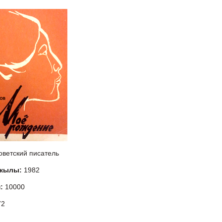
оветский писатель
 жылы:
1982
м:
10000
72