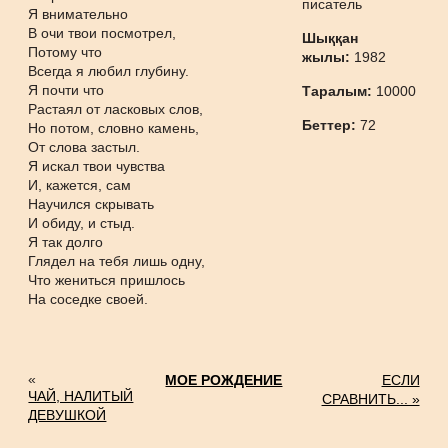
писатель
Я внимательно
В очи твои посмотрел,
Шыққан
Потому что
жылы:
1982
Всегда я любил глубину.
Я почти что
Таралым:
10000
Растаял от ласковых слов,
Беттер:
72
Но потом, словно камень,
От слова застыл.
Я искал твои чувства
И, кажется, сам
Научился скрывать
И обиду, и стыд.
Я так долго
Глядел на тебя лишь одну,
Что жениться пришлось
На соседке своей.
«
МОЕ РОЖДЕНИЕ
ЕСЛИ
ЧАЙ, НАЛИТЫЙ
СРАВНИТЬ... »
ДЕВУШКОЙ