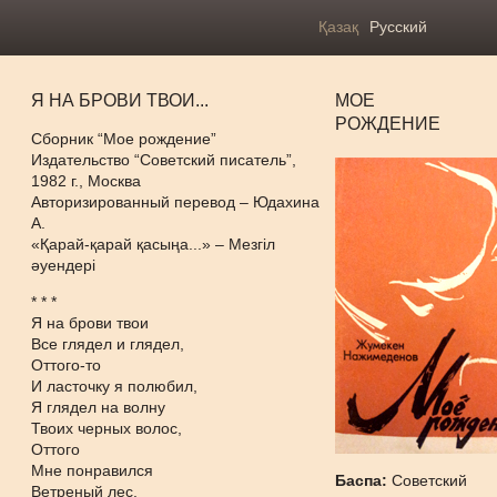
Қазақ
Русский
Я НА БРОВИ ТВОИ...
МОЕ
РОЖДЕНИЕ
Сборник “Мое рождение”
Издательство “Советский писатель”,
1982 г., Москва
Авторизированный перевод – Юдахина
А.
«Қарай-қарай қасыңа...» – Мезгіл
әуендері
* * *
Я на брови твои
Все глядел и глядел,
Оттого-то
И ласточку я полюбил,
Я глядел на волну
Твоих черных волос,
Оттого
Мне понравился
Баспа:
Советский
Ветреный лес.