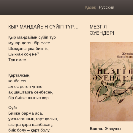
Қазақ
Русский
ҚЫР МАҢДАЙЫН СҮЙІП ТҰР…
МЕЗГІЛ
ӘУЕНДЕРІ
Қыр маңдайын сүйіп тұр
мұнар деген бір елес.
Шыққаныңша биіктік,
шыққан соң не?
Түк емес.
Қартаясың,
көнбе сен
ал өс деген үгітке,
ақ шаштарға сенбесең
бір биікке шығып көр.
Сүйт.
Биікке барма аса,
ұмтылғанның тарт қолын,
шыңға қара шанбасаң,
Баспа:
Жазушы
биік болу – қарт болу.