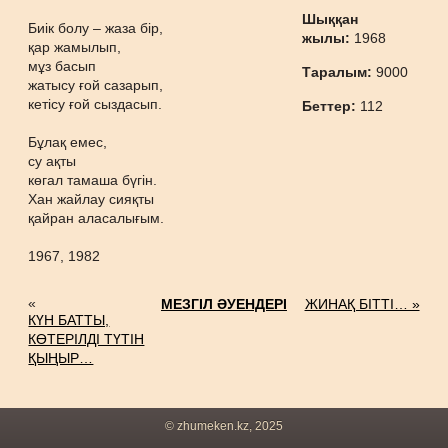
Шыққан
Биік болу – жаза бір,
жылы:
1968
қар жамылып,
мұз басып
Таралым:
9000
жатысу ғой сазарып,
кетісу ғой сыздасып.
Беттер:
112
Бұлақ емес,
су ақты
көгал тамаша бүгін.
Хан жайлау сияқты
қайран аласалығым.
1967, 1982
«
МЕЗГІЛ ӘУЕНДЕРІ
ЖИНАҚ БІТТІ… »
КҮН БАТТЫ,
КӨТЕРІЛДІ ТҮТІН
ҚЫҢЫР…
© zhumeken.kz, 2025