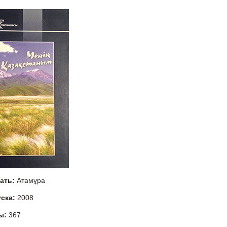
тать:
Атамұра
уска:
2008
ы:
367