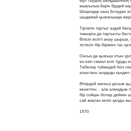
Бұл таудың шыңдарының б
мықтылық бәрін бірдей кәр
Шоқалдар шың болудан әлі
шыдамай қызғанышқа жар
Тірлікте тартыс аздай басқа
тамырға да тартысты баст
Өлісіп өсіпті анау шырша,
тістесіп бір-бірімен тас қа
Онсыз да қызғыш отын үрл
әз-әзіл самал есіп тұрды е
Төбелер түймедей боп сем
алыстағы асқарды күндеп-
Өтердей жалғыз досым қыл
кенеттен... ала алмадым 
бір сойқан болар деймін 
сай жақтан келіп қалды жы
1970