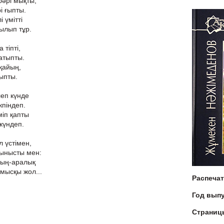
әрі мықты,
і ғыпты.
 үмітті
ылып тұр.
 тіпті,
атыпты.
 қайың,
тыпты.
еп күнде
кпіндеп.
іп қапты
күндеп.
 үстімен,
тынысты мен:
шың-аралық
мысқы жол...
Распеча
Год вып
Страниц