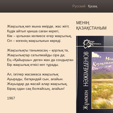
Русский
Қазақ
МЕНІҢ
Жақсылық көп мына өмірде, жас жігіт,
ҚАЗАҚСТАНЫМ
Күдік айтып қанша саған керегі,
Кім – қолынан келмесе егер жақсылық,
Ол – өзгенің жақсылығын көреді.
Жақсылықты танымасаң – қорлық та,
Жақсылықтар сатылмайды сірә да;
Ең «Қайыршы» деген жан да сондықтан
Бір жақсылық еткісі кеп тұрады.
Ал, ізгілер жасамаса жақсылық
Ауырады, батқандай сын, ағайын.
Жауыздар да жасай алар жақсылық,
Бірақ одан сақ болғайсың, ағайын!
1967