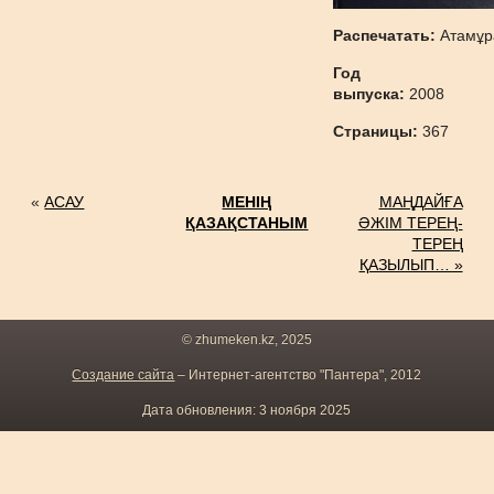
Распечатать:
Атамұр
Год
выпуска:
2008
Страницы:
367
«
АСАУ
МЕНІҢ
МАҢДАЙҒА
ҚАЗАҚСТАНЫМ
ӘЖІМ ТЕРЕҢ-
ТЕРЕҢ
ҚАЗЫЛЫП… »
© zhumeken.kz, 2025
Создание сайта
– Интернет-агентство "Пантера", 2012
Дата обновления: 3 ноября 2025