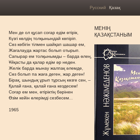
Русский
Қазақ
МЕНІҢ
Мен де ол құсап соғар едім өтірік,
ҚАЗАҚСТАНЫМ
Күзгі көлдің толқынындай көпіріп.
Сөз көбігін тілмен шайқап шашар ем,
Жағалауда жартас болып отырып.
Сапырар ем толқынымды – барда өлең,
Ұйқасты да қалар едім әр неден.
Желік барда мынау жалпақ әлемде,
Сөз болып па жаға деген, жар деген!
Бірақ, шындық ұрып тұрсың көзге сен, –
Қалай ғана, қалай ғана кездесем!
Соғар ем мен, өтіріктің бәрінен
Өзім кейін өлерімді сезбесем...
1965