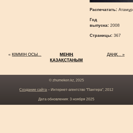
Распечатать:
Атамұр
Год
выпуска:
2008
Страницы:
367
«
КІММІН ОСЫ...
МЕНІҢ
ДАҢҚ... »
ҚАЗАҚСТАНЫМ
© zhumeken.kz, 2025
Создание сайта
– Интернет-агентство "Пантера", 2012
Дата обновления: 3 ноября 2025