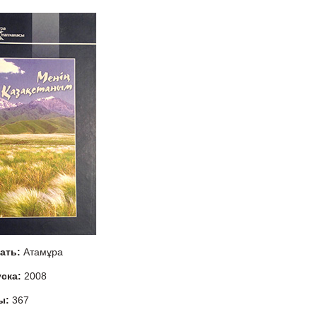
тать:
Атамұра
уска:
2008
ы:
367