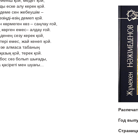
үйеніш қой, медет қой,
ды еске алу керек қой.
 деме сен жебеушім –
зіңді-өзің демеп қой.
көрмеген көз – саңлау ғой,
 көрген емес– алдау ғой.
денең сезу керек қой,
тері емес, жай кенеп қой.
езе алмаса табаның
қазық қой, терек қой.
 бос сөз болып шығады,
қасіреті мен шуағы...
Распеча
Год вып
Страниц