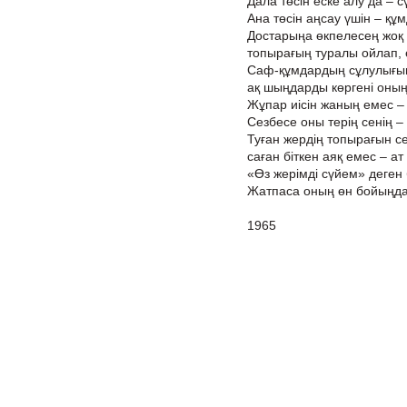
Дала төсін еске алу да – с
Ана төсін аңсау үшін – құм
Достарыңа өкпелесең жоқ
топырағың туралы ойлап, ө
Саф-құмдардың сұлулығын 
ақ шыңдарды көргені оның
Жұпар иісін жаның емес – 
Сезбесе оны терің сенің – 
Туған жердің топырағын с
саған біткен аяқ емес – ат 
«Өз жерімді сүйем» деген
Жатпаса оның өн бойыңда 
1965