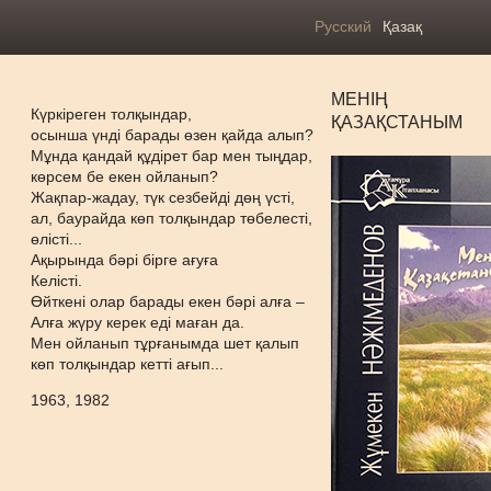
Русский
Қазақ
МЕНІҢ
Күркіреген толқындар,
ҚАЗАҚСТАНЫМ
осынша үнді барады өзен қайда алып?
Мұнда қандай құдірет бар мен тыңдар,
көрсем бе екен ойланып?
Жақпар-жадау, түк сезбейді дөң үсті,
ал, баурайда көп толқындар төбелесті,
өлісті...
Ақырында бәрі бірге ағуға
Келісті.
Өйткені олар барады екен бәрі алға –
Алға жүру керек еді маған да.
Мен ойланып тұрғанымда шет қалып
көп толқындар кетті ағып...
1963, 1982