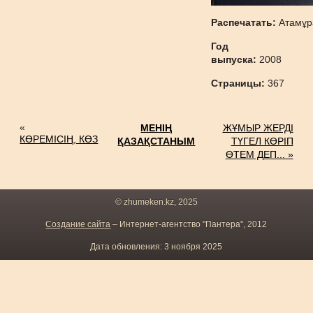
Распечатать:
Атамұр
Год
выпуска:
2008
Страницы:
367
«
МЕНІҢ
ЖҰМЫР ЖЕРДІ
КӨРЕМІСІҢ, КӨЗ
ҚАЗАҚСТАНЫМ
ТҮГЕЛ КӨРІП
ӨТЕМ ДЕП... »
© zhumeken.kz, 2025
Создание сайта
– Интернет-агентство "Пантера", 2012
Дата обновления: 3 ноября 2025