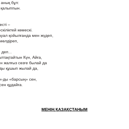
 анық бұл:
 қалыппын.
есті –
скіліктей көмескі.
ауал қойылғанда мен жүдеп,
мөлдіреп,
деп...
алтақтайтын Күн, Айға,
н жалғыз сөзге былай да
ды құшып жылай да,
н-ды «барсың» сен,
ен құдайға.
МЕНІҢ ҚАЗАҚСТАНЫМ