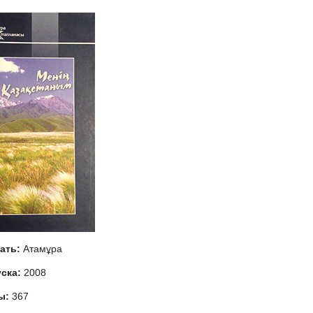
тать:
Атамұра
уска:
2008
ы:
367