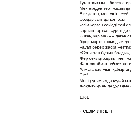
Туған жылым... болса егер
Мен әкеден төрт жасымда
Әке деген, мен үшін, сөз!
Сөздер сын-ды көп ескі,
көзім көрген секілді ескі ел
сарғыш тартқан суреті де е
«Әкең бар ма?» – деген с
бірер мәрте тосылдым да 
жауап берер жасқа жеттім:
«Соғыстан бұрын болды», 
Жер секілді жарық тілеп ж
Жалтақтаймын «Әке» деге
Алмағаным үшін қабырғаң
Әке!
Менің ұғымымда құдай сы
Жоқтығыңмен де ұқсадың с
1981
«
СЕЗІМ ИІРЛЕРІ