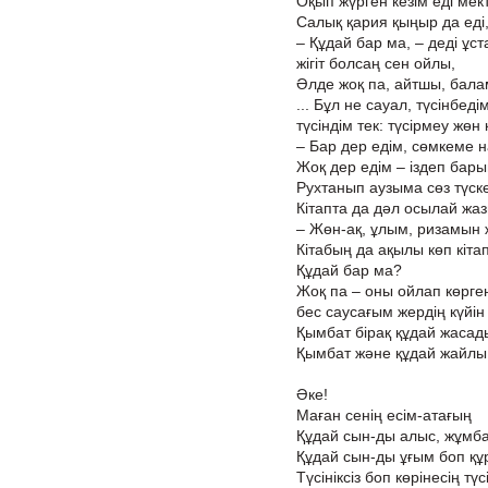
Оқып жүрген кезім еді мек
Салық қария қыңыр да еді, 
– Құдай бар ма, – деді ұст
жігіт болсаң сен ойлы,
Әлде жоқ па, айтшы, балам
... Бұл не сауал, түсінбедім
түсіндім тек: түсірмеу жөн
– Бар дер едім, сөмкеме н
Жоқ дер едім – іздеп бар
Рухтанып аузыма сөз түске
Кітапта да дәл осылай жа
– Жөн-ақ, ұлым, ризамын 
Кітабың да ақылы көп кітап
Құдай бар ма?
Жоқ па – оны ойлап көрген
бес саусағым жердің күйін
Қымбат бірақ құдай жасад
Қымбат және құдай жайлы 
Әке!
Маған сенің есім-атағың
Құдай сын-ды алыс, жұмбақ
Құдай сын-ды ұғым боп құ
Түсініксіз боп көрінесің тү