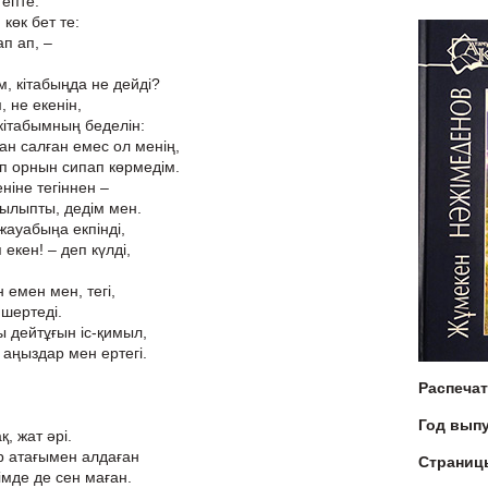
тепте.
көк бет те:
ап ап, –
, кітабыңда не дейді?
, не екенін,
 кітабымның беделін:
ан салған емес ол менің,
ып орнын сипап көрмедім.
ніне тегіннен –
зылыпты, дедім мен.
жауабыңа екпінді,
 екен! – деп күлді,
 емен мен, тегі,
 шертеді.
ы дейтұғын іс-қимыл,
аңыздар мен ертегі.
Распеча
Год вып
, жат әрі.
р атағымен алдаған
Страниц
сімде де сен маған.