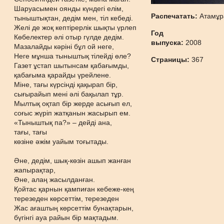
Шаруасымен оянды күндегі елім,
Распечатать:
Атамұр
тыныштықтан, дедім мен, тіл кебеді.
Желі де жоқ кептірерлік шықты үрлеп
Год
Көбелектер әлі отыр гүлде дедім.
выпуска:
2008
Мазалайды кәріні бұл ой неге,
Неге мұнша тыныштық тілейді өле?
Страницы:
367
Газет ұстап шытынсам қабағымды,
қабағыма қарайды үрейлене.
Міне, тағы күрсінді қақырап бір,
сығырайып мені әлі бақылап тұр.
Мылтық оқтап бір жерде асығып ел,
соғыс жүріп жатқанын жасырып ем.
«Тыныштық па?» – дейді ана,
тағы, тағы
көзіне әжім уайым тоғытады.
Әне, дедім, шық-көзін ашып жанған
жапырақтар,
Әне, алаң жасылданған.
Қойтас қарнын қампиған кебеже-кең
терезеден көрсеттім, терезеден
Жас ағаштың көрсеттім бунақтарын,
бүгінгі ауа райын бір мақтадым.