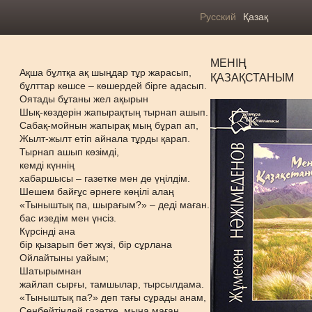
Русский
Қазақ
МЕНІҢ
Ақша бұлтқа ақ шыңдар тұр жарасып,
ҚАЗАҚСТАНЫМ
бұлттар көшсе – көшердей бірге адасып.
Оятады бұтаны жел ақырын
Шық-көздерін жапырақтың тырнап ашып.
Сабақ-мойнын жапырақ мың бұрап ап,
Жылт-жылт етіп айнала тұрды қарап.
Тырнап ашып көзімді,
кемді күннің
хабаршысы – газетке мен де үңілдім.
Шешем байғұс әрнеге көңілі алаң
«Тыныштық па, шырағым?» – деді маған.
бас изедім мен үнсіз.
Күрсінді ана
бір қызарып бет жүзі, бір сұрлана
Ойлайтыны уайым;
Шатырымнан
жайлап сырғы, тамшылар, тырсылдама.
«Тыныштық па?» деп тағы сұрады анам,
Сенбейтіндей газетке, мына маған.