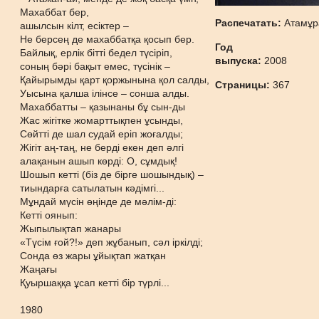
Махаббат бер,
Распечатать:
Атамұр
ашылсын кілт, есіктер –
Не берсең де махаббатқа қосып бер.
Год
Байлық, ерлік бітті бедел түсіріп,
выпуска:
2008
соның бәрі бақыт емес, түсінік –
Қайырымды қарт қоржынына қол салды,
Страницы:
367
Уысына қалша ілінсе – сонша алды.
Махаббатты – қазынаны бұ сын-ды
Жас жігітке жомарттықпен ұсынды,
Сөйтті де шал судай еріп жоғалды;
Жігіт аң-таң, не берді екен деп әлгі
алақанын ашып көрді: О, сұмдық!
Шошып кетті (біз де бірге шошындық) –
тиындарға сатылатын кәдімгі...
Мұндай мүсін өңінде де мәлім-ді:
Кетті оянып:
Жыпылықтап жанары
«Түсім ғой?!» деп жұбанып, сәл іркілді;
Сонда өз жары ұйықтап жатқан
Жаңағы
Қуыршаққа ұсап кетті бір түрлі...
1980