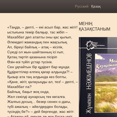
Русский
Қазақ
МЕНІҢ
«Таңда, – депті, – екі асыл бар, жас жігіт!
ҚАЗАҚСТАНЫМ
ыстығына темір балқыр, тас жібіп –
Махаббат деп атапты оны қас қылып,
Әлемдегі жамандық пен жақсылық.
Ал, біреуі байлық – атақ – кісілік,
Сүюді ол жын-шайтанның ісі ғып,
Қатаң тәртіп қазанына пісіріп
Өзін-өзі түйіп ұстар түсінік.
Сен ұқпайтын бір құдірет бар мұнда:
Құдіреттілер елпең қағар алдында?! –
Қызыр ата таң алдында кез бопты,
«Қане, жігіт, қалауыңды ал, тез! – депті, –
Махаббат па?
Байлық, бақыт жоқ онда,
Жел секілді аунарсың тек көгалға.
Жалғыз досың... безер сенен о-дағы,
түбі ажалың – әйелдерден болады,
түсіндің бе?» – дей бергенде, жас жігіт:
– Атажан-ай, менде де жоқ басқа үміт,