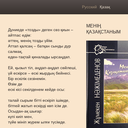
Русский
Қазақ
МЕНІҢ
Дүниеде «тозды» деген сөз қиын –
ҚАЗАҚСТАНЫМ
айтпас едім:
әттең, менің тозды үйім.
Аттап қалсаң – батқан сынды дүр
салмақ,
еден-тақтай қиналады ырсаңдап.
Ей, қызыл тіл, аңдап-аңдап сөйлеші,
үй ескірсе – ескі жырдың бейнесі.
Бір ескілік сезінемін.
Өзім де
ескі кісі секілденем кейде осы:
талай сырым бітті ескіріп ішімде,
бітпей жатып ескірді көп ісім де.
Осыдан-ақ шығар:
күпі киіп мен,
түйе мініп жүрем ылғи түсімде.