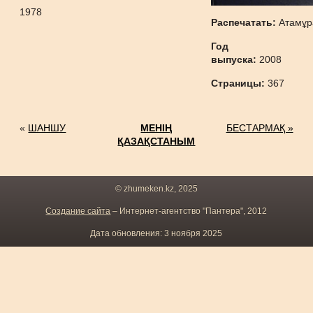
1978
Распечатать:
Атамұр
Год
выпуска:
2008
Страницы:
367
«
ШАНШУ
МЕНІҢ
БЕСТАРМАҚ »
ҚАЗАҚСТАНЫМ
© zhumeken.kz, 2025
Создание сайта
– Интернет-агентство "Пантера", 2012
Дата обновления: 3 ноября 2025