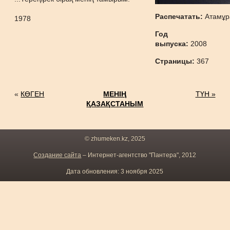
Распечатать:
Атамұр
1978
Год
выпуска:
2008
Страницы:
367
«
КӨГЕН
МЕНІҢ
ТҮН »
ҚАЗАҚСТАНЫМ
© zhumeken.kz, 2025
Создание сайта
– Интернет-агентство "Пантера", 2012
Дата обновления: 3 ноября 2025