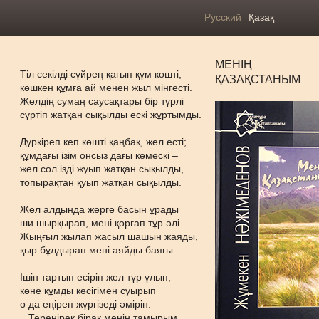
Русский
Қазақ
МЕНІҢ
Тіл секілді сүйрең қағып құм көшті,
ҚАЗАҚСТАНЫМ
көшкен құмға ай менен жыл мінгесті.
Желдің сумаң саусақтары бір түрлі
сүртіп жатқан сықылды ескі жұртымды.
Дүркіреп кеп көшті қаңбақ, жел есті;
құмдағы ізім онсыз дағы көмескі –
жел сол ізді жуып жатқан сықылды,
топырақтан қуып жатқан сықылды.
Жел алдында жерге басын ұрады
ши шырқырап, мені қорғап тұр әлі.
Жыңғыл жылап жасыл шашын жаяды,
қыр бұлдырап мені аяйды баяғы.
Ішін тартып есіріп жел тұр ұлып,
көне құмды көсігімен суырып
о да еңіреп жүргізеді әмірін.
...Тереңірек бірақ менің тамырым.