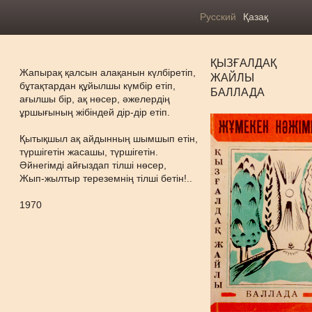
Русский
Қазақ
ҚЫЗҒАЛДАҚ
Жапырақ қалсын алақанын күлбіретіп,
ЖАЙЛЫ
бұтақтардан құйылшы күмбір етіп,
БАЛЛАДА
ағылшы бір, ақ нөсер, әжелердің
ұршығының жібіндей дір-дір етіп.
Қытықшыл ақ айдынның шымшып етін,
түршігетін жасашы, түршігетін.
Әйнегімді айғыздап тілші нөсер,
Жып-жылтыр тереземнің тілші бетін!..
1970