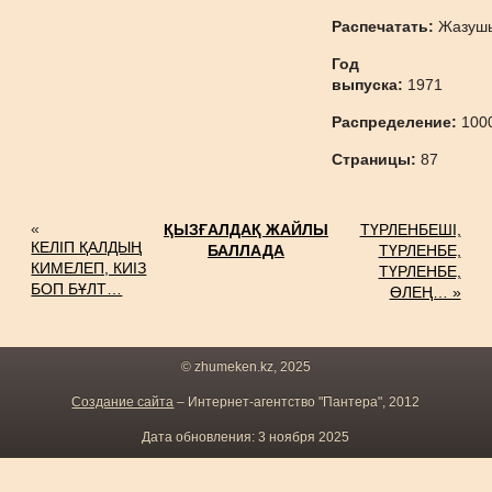
Распечатать:
Жазуш
Год
выпуска:
1971
Распределение:
100
Страницы:
87
«
ҚЫЗҒАЛДАҚ ЖАЙЛЫ
ТҮРЛЕНБЕШІ,
КЕЛІП ҚАЛДЫҢ
БАЛЛАДА
ТҮРЛЕНБЕ,
КИМЕЛЕП, КИІЗ
ТҮРЛЕНБЕ,
БОП БҰЛТ…
ӨЛЕҢ… »
© zhumeken.kz, 2025
Создание сайта
– Интернет-агентство "Пантера", 2012
Дата обновления: 3 ноября 2025