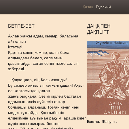
Қазақ
Русский
БЕТПЕ-БЕТ
ДАҢҚ ПЕН
ДАҚПЫРТ
Ақпан жақсы адам, қыңыр, баласына
айтқанын
істетеді.
Қарт та өзінің кемпір, келін-бала
алдындағы бедел, салмағын
қызықтайды, соған сеніп тізеге салып
жібереді.
– Қақпаңдар, әй, Қасымжанды!
Бұ сөздер айтылып кеткелі қашан! Ақыл,
ес жартасында қалған
жаңғырық қана. Сезімі кірлей бастаған
адамның әлсіз жүйкесін оятар
болмашы алданыш. Тозған көңіл нені
медет тұтпайды. Қасымбектің
әлдекімнің ауызынан рақым, араша іздеп
Баспа:
Жазушы
жүріп жасы жиырма бестен