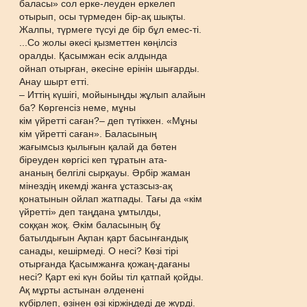
баласы» сол ерке-леуден еркелеп
отырып, осы түрмеден бір-ақ шықты.
Жалпы, түрмеге түсуі де бір бұл емес-ті.
...Со жолы әкесі қызметтен көңілсіз
оралды. Қасымжан есік алдында
ойнап отырған, әкесіне ерінін шығарды.
Анау шырт етті.
– Иттің күшігі, мойыныңды жұлып алайын
ба? Көргенсіз неме, мұны
кім үйретті саған?– деп түтіккен. «Мұны
кім үйретті саған». Баласының
жағымсыз қылығын қалай да бөтен
біреуден көргісі кеп тұратын ата-
ананың белгілі сырқауы. Әрбір жаман
мінездің икемді жанға ұстазсыз-ақ
қонатынын ойлап жатпады. Тағы да «кім
үйретті» деп таңдана ұмтылды,
соққан жоқ. Әкім баласының бұ
батылдығын Ақпан қарт басынғандық
санады, кешірмеді. О несі? Көзі тірі
отырғанда Қасымжанға қожаң-дағаны
несі? Қарт екі күн бойы тіл қатпай қойды.
Ақ мұрты астынан әлденені
күбірлеп, өзінен өзі кіржіңдеді де жүрді.