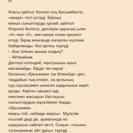
ІІІ
Атасы қайтыс болған соң Қасымбектің
«өнері» тіпті үстеді. Бірінші,
екінші сыныптарды қалай, қайтып
бітіргені белгісіз, дәптерін қарасаң ылғи
«4» пен «5», әке-шеше соған қанағат
етеді. Бірақ мінезінде өзгерген ештеме
байқалмады, бәз қалпы тәрізді.
– Ана тілінен қанша алдың?
– Айтмайым.
Дәптері әлгіндей, оқытушысы арыз
жасамайды. Бірде тек көрші
баланың «Қасымжан түк білмейді» деп,
таңдайын тық еткізіп, оң қолының
сұқ саусағымен шекесін шұқығанын көріп
қалды. Көрген шешесі еді,
әкесінен жасырын бастауыш
сыныптардың мұғаліміне барды.
«Қасымжан
жақсы ғой, сабаққа жақсы». Мұғалім
осылай деді де, аржағында өз
шаруасын сөйлеп кетті. Соңын: «осыны
түгеншекеңе айт дағы» тәрізді