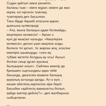
Содан қайтып әкені ренжітіп,
баланы тыю – кімге мұрат, әкімге де жан
керек, есі кіргесін түзелер,
түзетерміз деп басылған.
Тағы бірде Ақшәйі атасына қарап,
қымсына күлімсіреді:
– Ата, мына балаңыз адам болмайды,
көңіліңізге келмесін! – Ақпан о
күні де мықтап налыды. «Көңіліңізге
келмесін» дегені үшін көңіліне алды.
Келінге тіл қатып, тіс жарған жоқ, есесіне
кемпірін шыжғырды: «сен-ақ
түбіме жететін болдың-ау осы! Аусыл
болған сиыр құсап ауызың
былшырап алып». Сөйткен кемпір де
Қанішкен сыртындағы қара төбе
басында, дөңгелек кішкене балшық
қораның астында қалды. Ал о күні...
кешке әйелінің көрпесіне кіре беріп
Басыбек «қайтесің жаманатты болып,
қайда әкетер дейсің?»– деп жалбарына
сыбырлаған.