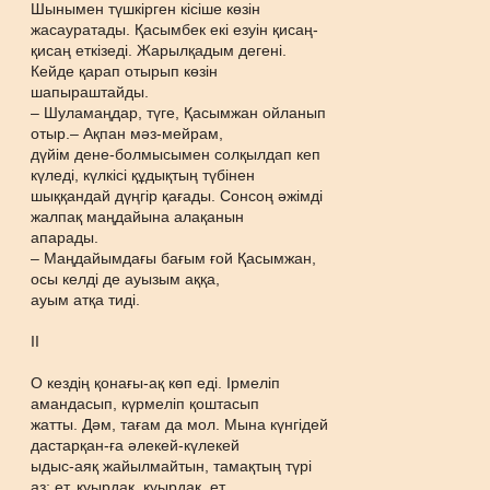
Шынымен түшкірген кісіше көзін
жасауратады. Қасымбек екі езуін қисаң-
қисаң еткізеді. Жарылқадым дегені.
Кейде қарап отырып көзін
шапыраштайды.
– Шуламаңдар, түге, Қасымжан ойланып
отыр.– Ақпан мәз-мейрам,
дүйім дене-болмысымен солқылдап кеп
күледі, күлкісі құдықтың түбінен
шыққандай дүңгір қағады. Сонсоң әжімді
жалпақ маңдайына алақанын
апарады.
– Маңдайымдағы бағым ғой Қасымжан,
осы келді де ауызым аққа,
ауым атқа тиді.
ІІ
О кездің қонағы-ақ көп еді. Ірмеліп
амандасып, күрмеліп қоштасып
жатты. Дәм, тағам да мол. Мына күнгідей
дастарқан-ға әлекей-күлекей
ыдыс-аяқ жайылмайтын, тамақтың түрі
аз; ет, қуырдақ, қуырдақ, ет.