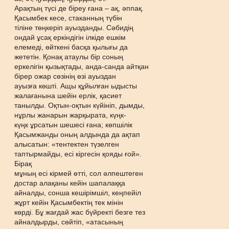
Арақтың түсі де біреу ғана – ақ, әппақ.
Қасымбек кесе, стаканның түбін
тіліне төңкеріп ауызданды. Сәбидің
ондай ұсақ еркіндігін ілкіде ешкім
елемеді, өйткені басқа қылығы да
жететін. Қонақ атаулы бір соның
еркелігін қызықтады, анда-санда айтқан
бірер ожар сөзінің өзі ауыздан
ауызға көшті. Ащы құйылған ыдысты
жалағанына шейін ерлік, қасиет
танылды. Оқтын-оқтын күйініп, дымды,
нұрлы жанарын жарқырата, күңк-
күңк ұрсатын шешесі ғана; көпшілік
Қасымжанды оның алдында да ақтап
алысатын: «тентектен түзелген
таптырмайды, есі кіргесін қояды ғой».
Бірақ
мұның есі кірмей өтті, сол әлпештеген
достар алақаны кейін шапалаққа
айналды, сонша кешірімшіл, кеңпейіл
жұрт кейін Қасымбектің тек мінін
көрді. Бұ жағдай жас бүйректі безге тез
айналдырды, сөйтіп, «атасының