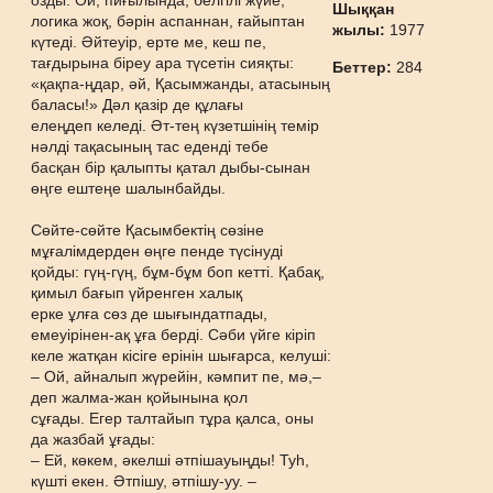
озды. Ой, пиғылында, белгілі жүйе,
Шыққан
логика жоқ, бәрін аспаннан, ғайыптан
жылы:
1977
күтеді. Әйтеуір, ерте ме, кеш пе,
тағдырына біреу ара түсетін сияқты:
Беттер:
284
«қақпа-ңдар, әй, Қасымжанды, атасының
баласы!» Дәл қазір де құлағы
елеңдеп келеді. Әт-тең күзетшінің темір
нәлді тақасының тас еденді тебе
басқан бір қалыпты қатал дыбы-сынан
өңге ештеңе шалынбайды.
Сөйте-сөйте Қасымбектің сөзіне
мұғалімдерден өңге пенде түсінуді
қойды: гүң-гүң, бұм-бұм боп кетті. Қабақ,
қимыл бағып үйренген халық
ерке ұлға сөз де шығындатпады,
емеуірінен-ақ ұға берді. Сәби үйге кіріп
келе жатқан кісіге ерінін шығарса, келуші:
– Ой, айналып жүрейін, кәмпит пе, мә,–
деп жалма-жан қойынына қол
сұғады. Егер талтайып тұра қалса, оны
да жазбай ұғады:
– Ей, көкем, әкелші әтпішауыңды! Туһ,
күшті екен. Әтпішу, әтпішу-уу. –