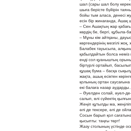
шал (сары шал болу керек,
шыға берісте бүйірін таян
бойы тым аласа, денесі жу
есін бір жинағанда, Ашақ 
– Сен Ашақтың жар қабағы
көрдің бе, бергі, құбыла-
– Мұны кім айтқаны, дауыст
көргендерінің мезгілі жоқ, ж
Балабек тауысыла, алқыны
қабылдайтын болса неміз қ
енді сол қуаныштың орыны
біртүрлі ортайып, басылып
құшақ бума – басқа сықыл
жақта, ашық есіктен көрін
қолының ортан саусағына 
екі балаға назар аударды..
– Әуелден солай, әуел-де-
салып, өлі сүйектің қылғы
Жеңіп құтылды ма, жеңіліп
әлі де тексере, әлі де ойл
Сосын барып қол сағатына
қысыпты: таңғы төрт!
Жазу столының үстінде осы