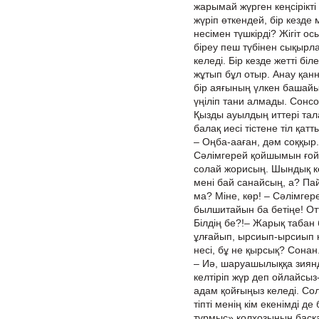
жарымай жүрген кеңсірікті 
жүріп өткендей, бір кезде
несімен түшкірді? Жігіт о
біреу пеш түбінен сықырлай
келеді. Бір кезде жетті біл
жұтып бұл отыр. Анау қанн
бір аяғының үлкен башайы
үңіліп тани алмады. Сонс
Қызды ауылдың иттері тал
балақ иесі тістене тіл қатт
– Оңба-ааған, дәм соққыр.
Сәлімгерей қойшымын ғой?
солай жорисың. Шындық кер
мені бай санайсың, а? Па
ма? Міне, көр! – Сәлімгер
былшитайын ба бетіңе! Отт
Білдің бе?!– Жарық табан 
ұлғайып, ырсиып-ырсиып кө
несі, бұ не қырсық? Сонан.
– Иә, шаруашылыққа зиянд
келтіріп жүр деп ойлайсыз
адам қойғыңыз келеді. Сола
тіпті менің кім екенімді д
тұрмыс» колхозының басқ