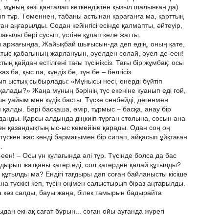
 мұның көзі қанталап кеткендіктен қызыл шалынған да)
ып тұр. Төменнен, табаны астынан қарағанға ма, қарттың
ан аңғарылды. Содан кейінгісі есінде қалмапты, әйтеуір,
шағылы бері сусып, үстіне құлап келе жатты.
 аржағында, Жайықбай шығысын-да деп едің, оның қате,
батыс қабағының жарлануын, әуелден солай, әуел-де-еен!
ың қайдан естілгені тағы түсініксіз. Тағы бір жұмбақ: осы
аз ба, қыс па, күндіз бе, түн бе – белгісіз.
п ыстық сыбырлады: «Мұнысы несі, өнерді бүйтіп
алады?» Жаңа мұның бәрінің түс екеніне қуанып еді ғой,
н уайым мен күдік басты. Түске сенбейді, дегенмен
 қалды. Бәрі басқаша, өмір, тұрмыс – басқа, анау бір
данды. Қарсы алдында діңкиіп тұрған столына, сосын ана
ген қазандықтың ыс-ыс көмейіне қарады. Одан соң оң
түскен жас көнді бармағымен бір сипап, айқасып ұйқтаған
.
еен! – Осы үн құлағында әлі тұр. Түсінде болса да бас
ндырып жатқаны қатер еді, сол қатерден қалай құтылды?
 құтылды ма? Ендігі тағдыры дәп соған байланысты кісіше
ана түскісі кеп, түсін өңімен салыстырып біраз аңтарылды.
 көз салды, бауы жаңа, білек тамырын бадырайта
дан екі-ақ сағат бұрын... соған ойы ауғанда жүрегі