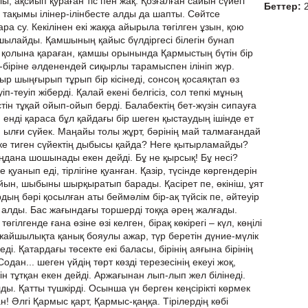
ы, ақсиып қураған тіс пен жақ. Қозғалған сайын сүйегі
Беттер:
 тақымы ілінер-ілінбесте алды да шапты. Сөйтсе
а су. Кекілінен екі жаққа айырыла төгілген ұзын, қою
ылайды. Қамшының қайыс бүлдіргесі білегін бунап
 қолына қараған, қамшы орынында Қармыстың бүтін бір
бір-біріне әлденендей сиқырлы тарамыспен ілініп жүр.
ыр шыңғырып тұрып бір кісінеді, сонсоң қосаяқтап өз
іп-теуіп жіберді. Қалай екені белгісіз, сол тепкі мұның
тін тұқай ойып-ойып берді. Балабектің бет-жүзін сипауға
 енді қараса бұл қайдағы бір шеген қыстаудың ішінде ет
, ылғи сүйек. Маңайы толы жұрт, бәрінің май талмағандай
ке тиген сүйектің дыбысы қайда? Неге қытырламайды?
ңдана шошынады екен дейді. Бұ не қырсық! Бұ несі?
қуанып еді, тірлігіне қуанған. Қазір, түсінде көргендерін
сайын, шыбыны шырқыратып барады. Қасірет пе, өкініш, ұят
дың бәрі қосылған аты беймәлім бір-ақ түйсік пе, әйтеуір
алды. Бас жағындағы торшерді тоққа әрең жалғады.
өгілгенде ғана өзіне өзі келген, бірақ көкірегі – күл, көңілі
айшылықта қанық бояулы ажар, түр беретін дүние-мүлік
неді. Қатардағы төсекте екі баласы, бірінің аяғына бірінің
одан... шеген үйдің төрт көзді терезесінің екеуі жоқ,
 тұтқан екен дейді. Аржағынан лып-лып жел білінеді.
ды. Қатты түшкірді. Осынша үн берген кеңсірікті көрмек
н! Әлгі Қармыс қарт, Қармыс-қаңқа. Тірілердің көбі