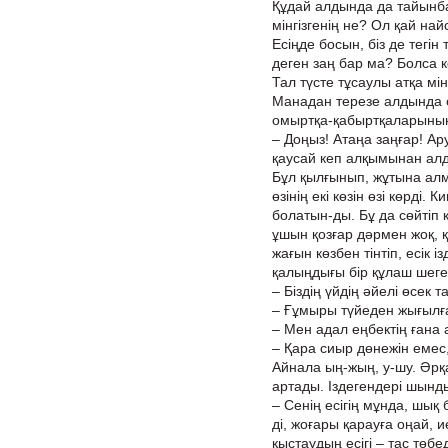
Құдай алдында да тайынбай
мінгізгенің не? Ол қай н
Есіңде босын, біз де тегі
деген заң бар ма? Болса кө
Тал түсте тұсаулы атқа мінгі
Манадан терезе алдында от
омыртқа-қабыртқаларының а
– Доңыз! Атаңа заңғар! Ар
қаусай кеп алқымынан ал
Бұл қылғынып, жұтына ал
өзінің екі көзін өзі көрді
болатын-ды. Бұ да сөйтіп
ұшын қозғар дәрмен жоқ, қ
жағын көзбен тінтіп, есік і
қалыңдығы бір құлаш шеген
– Біздің үйдің әйелі өсек 
– Ғұмыры түйеден жығылғ
– Мен адал еңбектің ғана
– Қара сиыр дөнежін емес,
Айнала ың-жың, у-шу. Әрқ
артады. Іздегендері шынды
– Сенің есігің мұнда, шық б
ді, жоғары қарауға оңай, 
қыстаудың есігі – тас төб