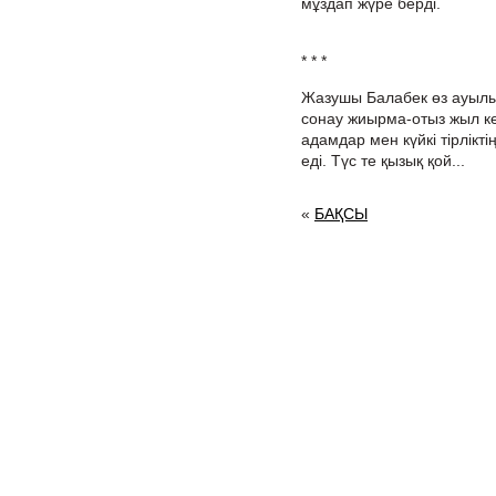
мұздап жүре берді.
* * *
Жазушы Балабек өз ауылы
сонау жиырма-отыз жыл ке
адамдар мен күйкі тірлікт
еді. Түс те қызық қой...
«
БАҚСЫ