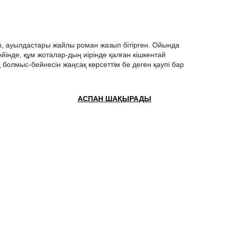
, ауылдастары жайлы роман жазып бітірген. Ойында
йінде, құм жоталар-дың иірінде қалған кішкентай
ің болмыс-бейнесін жаңсақ көрсеттім бе деген қаупі бар
АСПАН ШАҚЫРАДЫ