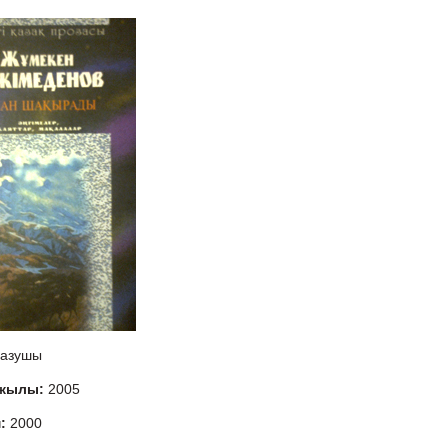
азушы
 жылы:
2005
м:
2000