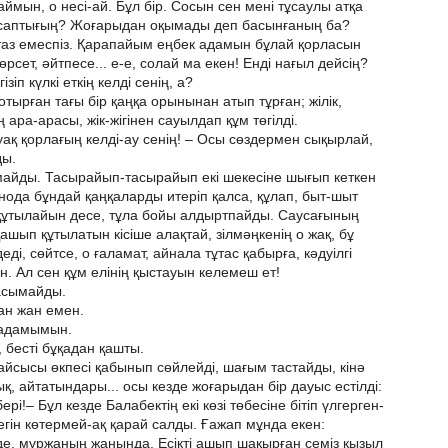
мын, о несі-ай. Бұл бір. Сосын сен мені тұсаулы атқа
айсаптығың? Жоғарыдан оқымады деп басынғаның ба?
н таз емеспіз. Қарапайым еңбек адамын бұлай қорласын
рсет, әйтпесе... е-е, солай ма екен! Енді нағыл дейсің?
зіп күлкі еткің келді сенің, а?
ырған тағы бір қаңқа орынынан атып тұрған; жілік,
ра-арасы, жік-жігінен сауылдап құм төгілді.
уақ қорлағың келді-ау сенің! – Осы сөздермен сықырлай,
ды.
майды. Тасырайып-тасырайып екі шекесіне шығып кеткен
. Кинода бұндай қаңқаларды итеріп қалса, құлап, быт-шыт
 құтылайын десе, тұла бойы алдыртпайды. Саусағының
ашып құтылатын кісіше алақтай, зілмәңкенің о жақ, бұ
здеді, сөйтсе, о ғаламат, айнала тұтас қабырға, кәдуілгі
. Ал сен құм елінің қыстауын келемеш ет!
тасымайды.
ан жан емен.
 адамымын.
 бесті бұқадан қашты.
айсысы өкпесі қабынып сөйлейді, шағым тастайды, кінә
қ, айтатындары... осы кезде жоғарыдан бір дауыс естілді:
ері!– Бұл кезде Балабектің екі көзі төбесіне бітіп үлгерген-
иегін көтермей-ақ қарай салды. Ғажап мұнда екен:
еде, мұржаның жанында. Есікті ашып шақырған семіз қызыл