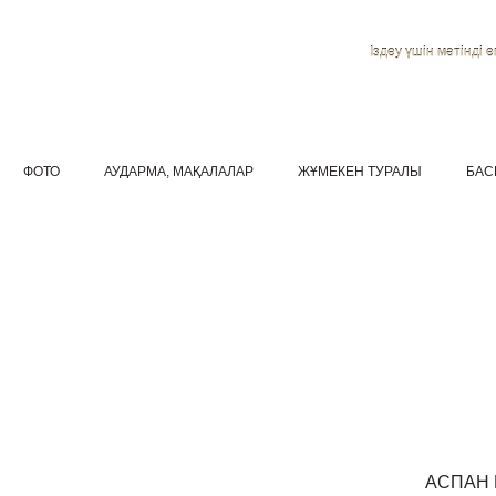
Іздеу үшін мәтінді ен
ФОТО
АУДАРМА, МАҚАЛАЛАР
ЖҰМЕКЕН ТУРАЛЫ
БАС
АСПАН