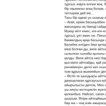
тұрсыз, әзірге өлгем жоқ. 
бір оқымаған ағаң болам, 
таттырам дей ме...
Тағы бір әдемі үн сыңғыр 
– Ағай, еркек басыңызбен 
жағындағы ақ тікенді сайда
Мүкар жігіт емес, кге-кге-к
тұрсыз, ұят емес пе. Пиғыл
Көкжалдың арқа басында ақ
Балабек әлгіден бері қате
мезі болған-ды, өкпе айт
сызылған сыпайы қылығы м
қалды. Өкпе айтса несі ба
қыз кімге айтпайды, қай 
ренжімеңіз» дегісі кеп ос
тым құрыса жымияйын деге
– Өстіп те шындықты айтты
даңғырлаған құрсаусыз күб
айырылысты депсің. Мен а
үш аяқты мотоциклін жуатын
қалғанбыз. Найсап, саған 
шықтым. Өтірік айтпаймын,
бар ма – нақ өзім ажырас