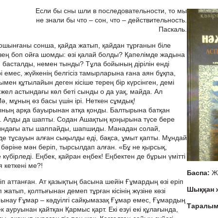
Если бы сны шли в последовательности, то мы
не знали бы что – сон, что – действительность.
Паскаль.
шынғаны сонша, қайда жатып, қайдан тұрғанын біле
-зең боп ойға шомды: өзі қалай болды? Қапелімде жадына
басталды, немен тынды? Тұла бойының дірілін енді
і емес, жүйкенің белгісіз тамырларына ғана аян бұқпа,
ымен құтылайын деген кісіше терең бір күрсінген, демі
жел астындағы көл беті сынды о да уақ, майда. Ал
 Иә, мұның өз басы үшін ірі. Неткен сұмдық!
ның арқа бауырынан атқа қонды. Балтырына батқан
ді. Алды да шапты. Содан Ашақтың қоңырына түсе бере
тындағы аты шаппайды, шапшиды. Манадан солай,
 тұсауын алған сықылды еді, бақса, ұмыт қапты. Мұндай
бәріне мән беріп, тырсылдап алған. «Бұ не қырсық,
 күбірледі. Еңбек, қайран еңбек! Еңбектен де бұрын үмітті
я кеткені ме?!
Баспа:
Ж
п аттанған. Ат қазықтың басына шейін Ғұмардың өзі еріп
Шыққан
п жатып, қолтығынан демеп тұрған кісінің жүзіне көзі
 Мынау Ғұмар – кәдуілгі сайқымазақ Ғұмар емес, Ғұмардың
Таралы
ек ауруынан қайтқан Қармыс қарт. Екі езуі екі құлағында,