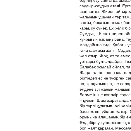
езуінің езу сияғы да шамал
саудыр-саудыр етеді. Ерге
шаппапты. Жирен айғыр қар
жалының ұшынан тер тамш
сапты, босатып алмақ боп
қары, қу сүйек. Екі жілік 
Сұмдық!.. Кенет жирен айғ
құйрығын өзі, ыңырана, теу
маңдайына тиді. Қабағы үс
ғана шамасы жетті. Содан,
жеп отыр. Жоқ, ет те емес
ұрттары бұлтылдайды. Тіс
Балабек осылай ойлап, та
Жаңа, алғаш ояна келгенде 
біртіндеп есіне түсірген 
па, қорқыныш па, не солар
әлдене зіл жанын жаншып 
Бөлме ішіне көгілдір сәуле т
– құйын. Шам жарығында ж
бір түрлі құлазып, өлі көрі
басы кетіп, ұйқтап жатыр. С
орынына алашаның бір енін
Әлдебіреу түшкіріп кеп қал
боп жалт қараған. Мәссаға