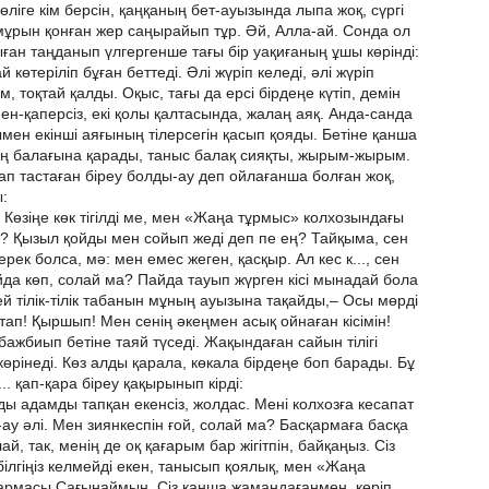
өліге кім берсін, қаңқаның бет-ауызында лыпа жоқ, сүргі
 мұрын қонған жер саңырайып тұр. Әй, Алла-ай. Сонда ол
сыған таңданып үлгергенше тағы бір уақиғаның ұшы көрінді:
 көтеріліп бұған беттеді. Әлі жүріп келеді, әлі жүріп
ем, тоқтай қалды. Оқыс, тағы да ерсі бірдеңе күтіп, демін
ен-қаперсіз, екі қолы қалтасында, жалаң аяқ. Анда-санда
мен екінші аяғының тілерсегін қасып қояды. Бетіне қанша
оң балағына қарады, таныс балақ сияқты, жырым-жырым.
ап тастаған біреу болды-ау деп ойлағанша болған жоқ,
ы:
 Көзіңе көк тігілді ме, мен «Жаңа тұрмыс» колхозындағы
 Қызыл қойды мен сойып жеді деп пе ең? Тайқыма, сен
ек болса, мә: мен емес жеген, қасқыр. Ал кес к..., сен
йда көп, солай ма? Пайда тауып жүрген кісі мынадай бола
ей тілік-тілік табанын мұның ауызына тақайды,– Осы мөрді
ап! Қыршып! Мен сенің әкеңмен асық ойнаған кісімін!
бажбиып бетіне таяй түседі. Жақындаған сайын тілігі
рінеді. Көз алды қарала, көкала бірдеңе боп барады. Бұ
.. қап-қара біреу қақырынып кірді:
ы адамды тапқан екенсіз, жолдас. Мені колхозға кесапат
-ау әлі. Мен зиянкеспін ғой, солай ма? Басқармаға басқа
й, так, менің де оқ қағарым бар жігітпін, байқаңыз. Сіз
е білгіңіз келмейді екен, танысып қоялық, мен «Жаңа
армасы Сағынаймын. Сіз қанша жамандағанмен, көріп