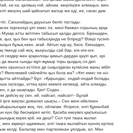
Жәй, ха-ха, қалжың ғой, айнам, көңіліңізге алмаңыз, мен
әлгі жеңгең шәй қайнатып жатыр ма еді, иә, саған дәм
етіп, Сағынайдың дауысын бөліп тастады:
өсек тергеніңіз ұят емес пе, мені Көкжал сорының арқа
 Мүкар атты жігітпен табысып қалды депсіз. Біріншіден,
ге, қыз, қыз бен қыз табысқанда не бітіреді? Өзіңіз түсініп
ыңыз бұзық екен, ағай. Айтып еді-ау, бәсе. Екіншіден,
 тікенді сай жоқ, жыңғылды сай бар, кге-кге-кге.
рлі сөздер мен қоқанлоқы қимыл-дардан қауіп қып, әрі
са да мына сынды жұп-жұмыр торы қыздың сіз деп
ен орынсыз естілсе де сықылдаған күлкісіне жаны жібіп
р? Өкпелемей сөйлейтін қыз бола ма? «Ұят емес пе-ні»
уақытта айтпайды? Бұл: «Қарындас, ондай-ондай болады,
ынша оқталды, әттең еріні икемге келмеді, айта алмады,
н, о да шықпады. Қап! Содан...
м дейсің-ау сен, әй, найсап, найсап!– Бұлай
і ірге жақтан домалап шықты,– Сен мені әйелінен
йырылысқам жоқ, тек, ойлағам. Әсіресе, әлгі Құманбай
 күні бір бөсіңкіреп кетіп, Қасиба екеуіміз қақтығысып
шындық керек қой, иә деші? Сол түні таңға жылап
 мен ақкөңіл адаммын, әлгі таңға жылайтын күннің ертеңі
қым келді. Балалар мен парткомнан ұялдым, ал. Мен