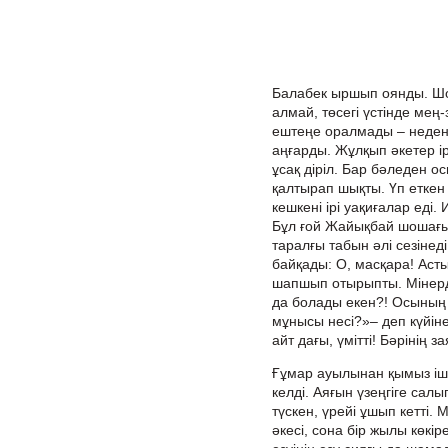
Балабек ыршып оянды. Шо
алмай, төсегі үстінде мең
ештеңе оралмады – неден 
аңғарды. Жұлқып әкетер ір
ұсақ діріл. Бар бәледен ос
қалтырап шықты. Үп еткен 
кешкені ірі уақиғалар еді.
Бұл ғой Жайықбай шошағы
таралғы табын әлі сезіне
байқады: О, масқара! Ас
шапшып отырыпты. Мінерде
да болады екен?! Осының 
мұнысы несі?»– деп күйіне
айт дағы, үмітті! Бәрінің за
Ғұмар ауылынан қымыз іші
келді. Аяғын үзеңгіге салы
түскен, үрейі ұшып кетті.
әкесі, сона бір жылы көкір