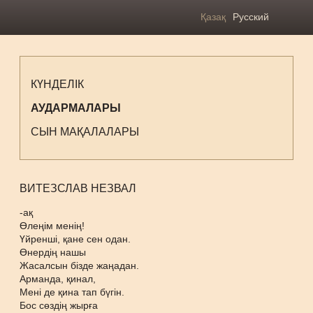
Қазақ
Русский
КҮНДЕЛІК
АУДАРМАЛАРЫ
СЫН МАҚАЛАЛАРЫ
ВИТЕЗСЛАВ НЕЗВАЛ
-ақ
Өлеңім менің!
Үйренші, қане сен одан.
Өнердің нашы
Жасалсын бізде жаңадан.
Арманда, қинал,
Мені де қина тап бүгін.
Бос сөздің жырға