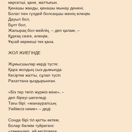
көрсетші, қане, жаттығын.
Қинашы жанды, қинашы мынау денені,
Болат пен гүлдей болсаңшы менің өлеңім.
Дауыл бол,
Бұлт бол,
Жапырақ бол мейлің, – деп қалам, –
Құрғақ сөзге, өлеңім,
Ұқсай көрмеші тек қана.
ЖОЛ ЖИЕГІНДЕ
Жұмысшылар көрді түсте:
Қара жолдың сыз-дымында
Кесіртке жатты, сұлап түсіп
Рахаттана қыздырынған.
«Біз тер төгіп жүрміз міне», –
деп біреуі шегеледі.
Тағы бірі: «манаурапсың
Уәйімсіз неме» – деді.
Сонда бірі тіл қатты өктем,
Болар бәлкім түйрегені:
«тимеңдер, әй кесірткеге...