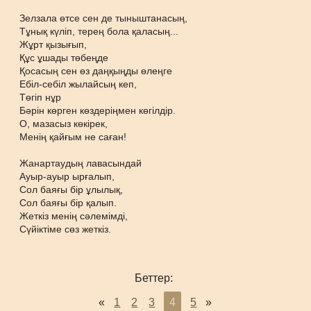
Зелзала өтсе сен де тыныштанасың,
Тұнық күліп, терең бола қаласың...
Жұрт қызығып,
Құс ұшады төбеңде
Қосасың сен өз даңқыңды өлеңге
Ебіл-себіл жылайсың кеп,
Төгіп нұр
Бәрін көрген көздеріңмен көгілдір.
О, мазасыз көкірек,
Менің қайғым не саған!
Жанартаудың лавасындай
Ауыр-ауыр ырғалып,
Сол баяғы бір ұлылық,
Сол баяғы бір қалып.
Жеткіз менің сәлемімді,
Сүйіктіме сөз жеткіз.
Беттер:
«
1
2
3
4
5
»