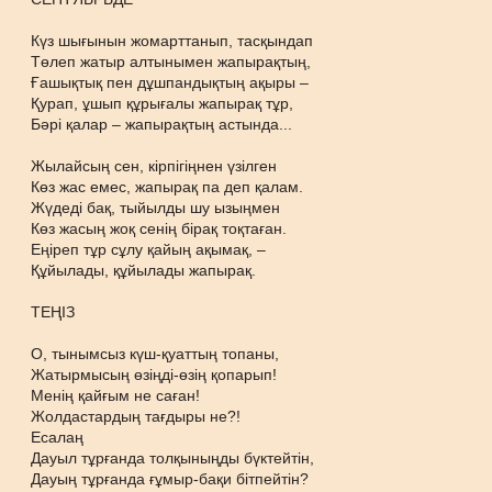
Күз шығынын жомарттанып, тасқындап
Төлеп жатыр алтынымен жапырақтың,
Ғашықтық пен дұшпандықтың ақыры –
Қурап, ұшып құрығалы жапырақ тұр,
Бәрі қалар – жапырақтың астында...
Жылайсың сен, кірпігіңнен үзілген
Көз жас емес, жапырақ па деп қалам.
Жүдеді бақ, тыйылды шу ызыңмен
Көз жасың жоқ сенің бірақ тоқтаған.
Еңіреп тұр сұлу қайың ақымақ, –
Құйылады, құйылады жапырақ.
ТЕҢІЗ
О, тынымсыз күш-қуаттың топаны,
Жатырмысың өзіңді-өзің қопарып!
Менің қайғым не саған!
Жолдастардың тағдыры не?!
Есалаң
Дауыл тұрғанда толқыныңды бүктейтін,
Дауың тұрғанда ғұмыр-бақи бітпейтін?