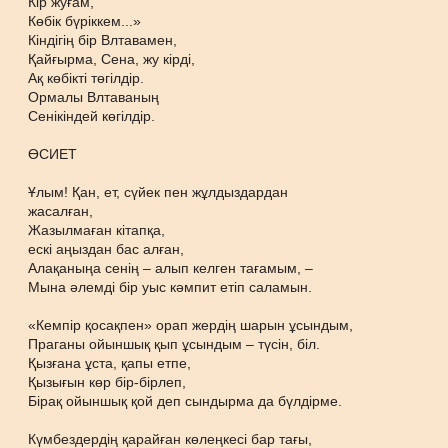
Кір жуғам,
Көбік бүріккем...»
Кіндігің бір Влтавамен,
Қайғырма, Сена, жу кірді,
Ақ көбікті төгілдір.
Ормалы Влтаваның
Сенікіндей көгілдір.
ӨСИЕТ
Ұлым! Қан, ет, сүйек пен жұлдыздардан
жасалған,
Жазылмаған кітапқа,
ескі аңыздан бас алған,
Алақаныңа сенің – алып келген тағамым, –
Мына әлемді бір уыс кәмпит етіп саламын.
«Кемпір қосақпен» орап жердің шарын ұсындым,
Праганы ойыншық қып ұсындым – түсін, біл.
Қызғана ұста, қапы етпе,
Қызығын көр бір-бірлеп,
Бірақ ойыншық қой деп сындырма да бүлдірме.
Күмбездердің қарайған көлеңкесі бар тағы,