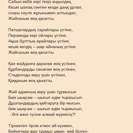
Сабын-көбік кәрі теңіз аңқылдақ,
Кешкі шапақ сөнген кезде даңқ ұрлап,
соңғы сәуле жұғынымен алтындап,
Жайғаным жоқ қанатты.
Патшалардың сарайлары үстіне,
Пирамида кәрі ойлары үстіне,
Ақша бұлттың арайлары үстіне,
кешкі көлдің – шар айнаның үстіне
Жайғаным жоқ қанатты.
Қан майданға қарағам жоқ үстінен,
Құрбандарды санағам жоқ үстінен,
Стадионды көру үшін үстінен,
Қаққаным жоқ қанатты.
Жәй адамның көру үшін тұрмысын
Биік шықсам – шығып едім тырмысып.
Дұшпандардың қайтаруға бір мысын,
биік шықсам – шығып едім тырмысып,
...Әлі мені түсіне алмай жүрмісің?!
Тірнектеп тірлік еткен ай-күнмен,
Бейнетқор жан тұрмыс ұққан, жәй білген,