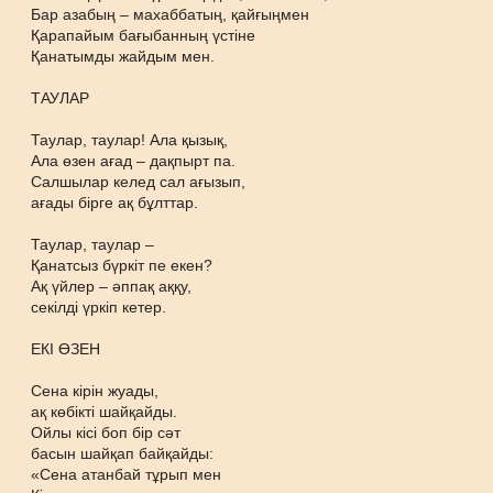
Бар азабың – махаббатың, қайғыңмен
Қарапайым бағыбанның үстіне
Қанатымды жайдым мен.
ТАУЛАР
Таулар, таулар! Ала қызық,
Ала өзен ағад – дақпырт па.
Салшылар келед сал ағызып,
ағады бірге ақ бұлттар.
Таулар, таулар –
Қанатсыз бүркіт пе екен?
Ақ үйлер – әппақ аққу,
секілді үркіп кетер.
ЕКІ ӨЗЕН
Сена кірін жуады,
ақ көбікті шайқайды.
Ойлы кісі боп бір сәт
басын шайқап байқайды:
«Сена атанбай тұрып мен