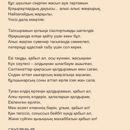
Құс шуылын сіңірген жасыл ауа тартамын.
Қоңыраулардың дауысы... алыс-алыс жаңғырық,
Найзағайдың жарқылы,
Үнсіз дала мәңгілік.
Тапсырамын қолыңа паспортымды шетелдік:
Әрқашанда еліңе қайту үшін екен бұл.
Алыс жақтан сувенир тасығанда сөмкелеп,
пәтеріңді адаспай табу үшін сол керек.
Екі таңды, қабыл ал, осы күннен, жасыңнан
Күн сәулесі – алдыңнан шлагбаум ашылған,
Салтанаттар қақпасын қалдырамын мен саған,
Содан аттап шығарсың мақсатыңа аңсаған,
Құлшынарсың соны аттап ерлік іске жан сала.
Туған елдің ертеңін қалдырамын, қабыл ал,
Алғы күннің елдерін, қалаларын қалдырам,
Екіленген ерлігін,
Мен өсиет еткеннің бәрін, ұлым, қабыл ал!
Қан төгіссіз, соғыссыз бейбіт күнді қабыл ал,
Және сүйген қызыңның махаббатын қабыл ал!
СЕНТЯБРЬДЕ