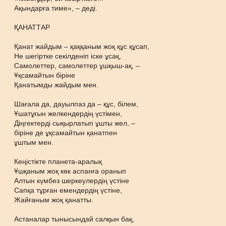
Ақындарға тиме», – деді.
ҚАНАТТАР
Қанат жайдым – қаққаным жоқ құс құсап,
Не шегіртке секілденіп іске ұсақ,
Самолеттер, самолеттер ұшқыш-ақ, –
Ұқсамайтын біріне
Қанатымды жайдым мен.
Шағала да, дауылпаз да – құс, білем,
Ұшатұғын желкендердің үстімен,
Діңгектерді сықырлатып ұшты жел, –
біріне де ұқсамайтын қанатпен
ұштым мен.
Кеңістікте планета-аралық
Ұшқаным жоқ көк аспанға оранып
Алтын күмбез шеркеулердің үстіне
Сапқа тұрған емендердің үстіне,
Жайғаным жоқ қанатты.
Астаналар тынысындай салқын бақ,