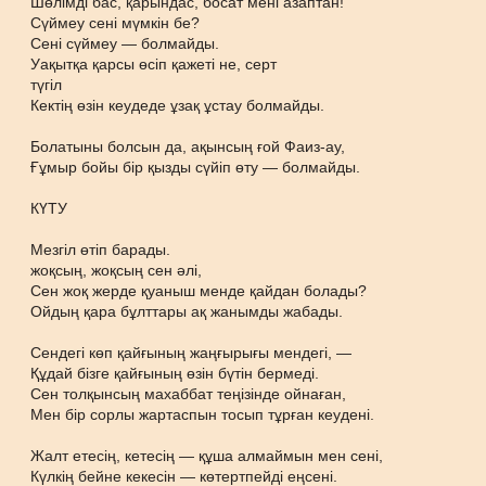
Шөлiмдi бас, қарындас, босат мені азаптан!
Сүймеу сені мүмкін бе?
Сені сүймеу — болмайды.
Уақытқа қарсы өсіп қажеті не, серт
түгіл
Кектің өзін кеудеде ұзақ ұстау болмайды.
Болатыны болсын да, ақынсың ғой Фаиз-ау,
Ғұмыр бойы бір қызды сүйіп өту — болмайды.
КҮТУ
Мезгіл өтіп барады.
жоқсың, жоқсың сен әлі,
Сен жоқ жерде қуаныш менде қайдан болады?
Ойдың қара бұлттары ақ жанымды жабады.
Сендегі көп қайғының жаңғырығы мендегі, —
Құдай бізге қайғының өзін бүтін бермеді.
Сен толқынсың махаббат теңізінде ойнаған,
Мен бір сорлы жартаспын тосып тұрған кеудені.
Жалт етесің, кетесің — құша алмаймын мен сені,
Күлкің бейне кекесін — көтертпейді еңсені.