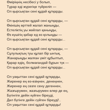
Өміріңнің несібесі у болып,
Тұрар еді жүрегіңе түйреліп —
Ол қырсықтан сені құдай құтқарды.
Ол қырсықтан құдай сені құтқарды, —
Өкінішің өрттей жалап жаныңды,
Естеліктің уы жәйлап қаныңды,
Өз күшігің қабар ед өз қолыңды —
Ол қырсықтан құдай сені құтқарды...
Ол қырсықтан құдай сені құтқарды, —
Сұлулықтың туы құлап бір ынтық,
Жанарыңды жалған үміт құбылтып,
Қарар едің, болмағандай бұрын түк —
Ол қырсықтан құдай сені құтқарды...
Ол уақыттан сені құдай құтқарды,
Жиренер ең өз-өзіңнен, денеңнен,
Жиренер ең сөзге сену дегеннен,
Жазғырумен, жазғырумен өлер де ең,
Бүгінгіге дейін күйген біреуді,
Дәл бүгінге дейін сүйген біреуді!..
Ол уақыттан сені құдай құтқарды!