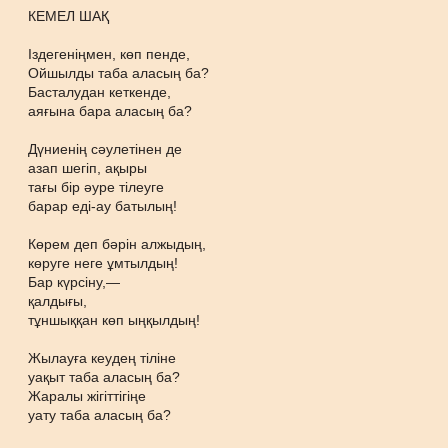
КЕМЕЛ ШАҚ
Іздегеніңмен, көп пенде,
Ойшылды таба аласың ба?
Басталудан кеткенде,
аяғына бара аласың ба?
Дүниенің сәулетінен де
азап шегіп, ақыры
тағы бір әуре тілеуге
барар еді-ау батылың!
Көрем деп бәрін алжыдың,
көруге неге ұмтылдың!
Бар күрсіну,—
қалдығы,
тұншыққан көп ыңқылдың!
Жылауға кеудең тіліне
уақыт таба аласың ба?
Жаралы жігіттігіңе
уату таба аласың ба?