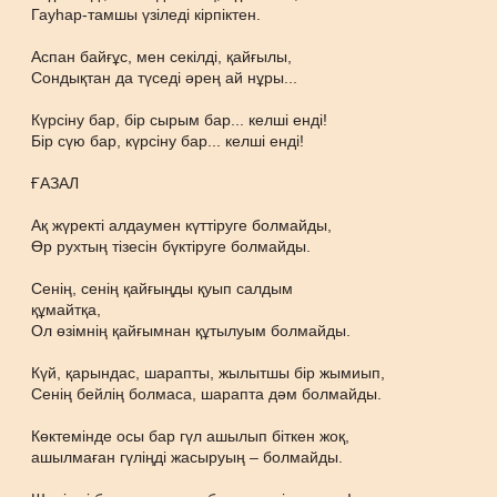
Гауһар-тамшы үзіледі кірпіктен.
Аспан байғұс, мен секілді, қайғылы,
Сондықтан да түседі әрең ай нұры...
Күрсіну бар, бір сырым бар... келші енді!
Бір сүю бар, күрсіну бар... келші енді!
ҒАЗАЛ
Ақ жүректі алдаумен күттіруге болмайды,
Өр рухтың тізесін бүктіруге болмайды.
Сенің, сенің қайғыңды қуып салдым
құмайтқа,
Ол өзімнің қайғымнан құтылуым болмайды.
Күй, қарындас, шарапты, жылытшы бір жымиып,
Сенің бейлің болмаса, шарапта дәм болмайды.
Көктемінде осы бар гүл ашылып біткен жоқ,
ашылмаған гүліңді жасыруың – болмайды.