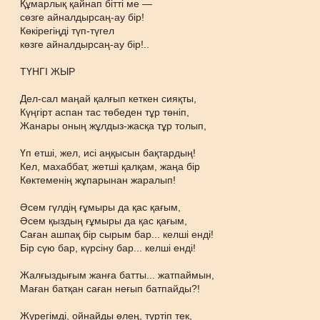
Құмарлық қайнап бітті ме —
сөзге айналдырсаң-ау бір!
Көкірегіңді түп-түгел
көзге айналдырсаң-ау бір!..
ТҮНГІ ЖЫР
Дел-сал маңай қалғып кеткен сияқты,
Күңгірт аспан тас төбеден тұр төніп,
Жанары оның жұлдыз-жасқа тұр толып,
Үп етші, жел, исі аңқысын бақтардың!
Кел, махаббат, жетші қалқам, жаңа бір
Көктеменің жұпарынан жаралып!
Әсем гүлдің ғұмыры да қас қағым,
Әсем қыздың ғұмыры да қас қағым,
Саған ашпақ бір сырым бар... келші енді!
Бір сүю бар, күрсіну бар... келші енді!
Жалғыздығым жанға батты... жатпаймын,
Маған батқан саған неғып батпайды?!
Жүрегімді, ойнайды өлең, түртіп тек,