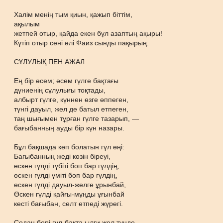
Халім менің тым қиын, қажып біттім,
ақылым
жетпей отыр, қайда екен бұл азаптың ақыры!
Күтіп отыр сені әлі Фаиз сынды пақырың.
СҰЛУЛЫҚ ПЕН АЖАЛ
Ең бір әсем; әсем гүлге бақтағы
дүниенің сұлулығы тоқтады,
албырт гүлге, күннен өзге өппеген,
түнгі дауыл, жел де батыл етпеген,
таң шығымен тұрған гүлге тазарып, —
бағыбанның ауды бір күн назары.
Бұл бақшада көп болатын гүл өңі:
Бағыбанның жеді көзін біреуі,
өскен гүлді түбiтi боп бар гүлдің,
өскен гүлді үміті боп бар гүлдің,
өскен гүлді дауыл-желге ұрынбай,
Өскен гүлді қайғы-мұңды ұғынбай
кесті бағыбан, селт етпеді жүрегі.
Содан бері гүл-бақта ылғи жел түнде,