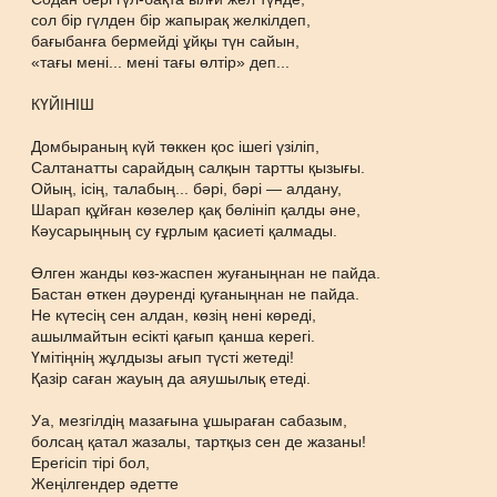
сол бір гүлден бір жапырақ желкілдеп,
бағыбанға бермейді ұйқы түн сайын,
«тағы мені... мені тағы өлтір» деп...
КҮЙІНІШ
Домбыраның күй төккен қос ішегі үзіліп,
Салтанатты сарайдың салқын тартты қызығы.
Ойың, ісің, талабың... бәрі, бәрі — алдану,
Шарап құйған көзелер қақ бөлініп қалды әне,
Кәусарыңның су ғұрлым қасиеті қалмады.
Өлген жанды көз-жаспен жуғаныңнан не пайда.
Бастан өткен дәуренді қуғаныңнан не пайда.
Не күтесің сен алдан, көзің нені көреді,
ашылмайтын есікті қағып қанша керегі.
Үмітіңнің жұлдызы ағып түсті жетеді!
Қазір саған жауың да аяушылық етеді.
Уа, мезгілдің мазағына ұшыраған сабазым,
болсаң қатал жазалы, тартқыз сен де жазаны!
Ерегісіп тірі бол,
Жеңілгендер әдетте