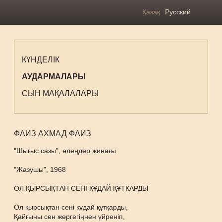
Қазақ
Русский
КҮНДЕЛІК
АУДАРМАЛАРЫ
СЫН МАҚАЛАЛАРЫ
ФАИЗ АХМАД ФАИЗ
"Шығыс сазы", өлеңдер жинағы
"Жазушы", 1968
ОЛ ҚЫРСЫҚТАН СЕНІ ҚҰДАЙ ҚҰТҚАРДЫ
Ол қырсықтан сені құдай құтқарды,
Қайғыны сен жөргегіңнен үйреніп,