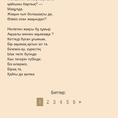
қайғыны барлық? —
Мақұлда.
Жақын ғып болашақты да,
Өзіміз оған жақындап?
Неліктен жақсы бұ ғұмыр
Ақшалы менен ақымаққа ?
Кеттеді бүған ұғымым,
Бір ақымақ қатын ап та.
Білеміз-ау, күрестің
Ыза төгіп бүгінде
Кан төгерін түбінде;
Біз өлерміз,
Бірақ та,
Қайғы да қалма
Беттер:
1
2
3
4
5
6
»