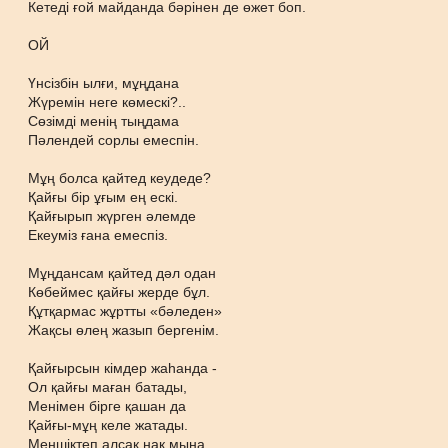
Кетеді ғой майданда бәрінен де өжет боп.
ОЙ
Үнсізбін ылғи, мұңдана
Жүремін неге көмескі?..
Сөзімді менің тыңдама
Пәлендей сорлы емеспін.
Мұң болса қайтед кеудеде?
Қайғы бір ұғым ең ескі.
Қайғырып жүрген әлемде
Екеуміз ғана емеспіз.
Мұңдансам қайтед дәл одан
Көбеймес қайғы жерде бұл.
Құтқармас жұртты «бәледен»
Жақсы өлең жазып бергенім.
Қайғырсын кімдер жаһанда -
Ол қайғы маған батады,
Менімен бірге қашан да
Қайғы-мұң келе жатады.
Меншіктеп алсақ нақ мына