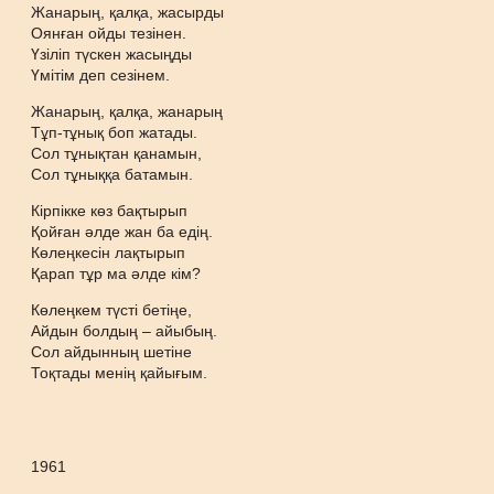
Жанарың, қалқа, жасырды
Оянған ойды тезінен.
Үзіліп түскен жасыңды
Үмітім деп сезінем.
Жанарың, қалқа, жанарың
Тұп-тұнық боп жатады.
Сол тұнықтан қанамын,
Сол тұныққа батамын.
Кірпікке көз бақтырып
Қойған әлде жан ба едің.
Көлеңкесін лақтырып
Қарап тұр ма әлде кім?
Көлеңкем түсті бетіңе,
Айдын болдың – айыбың.
Сол айдынның шетіне
Тоқтады менің қайығым.
1961