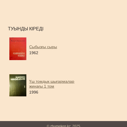
ТУЫНДЫ КІРЕДІ
Сыбызғы сыры
1962
Үш томдық шығармалар
жинағы 1 том
1996
© zhumeken.kz, 2025