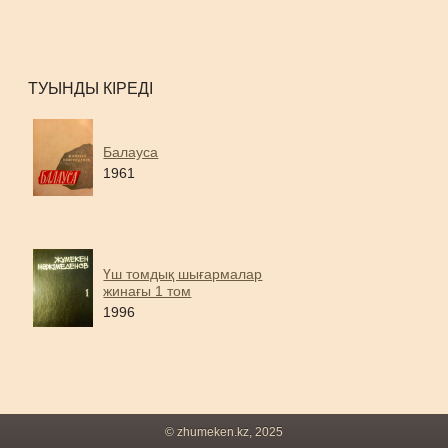
ТУЫНДЫ КІРЕДІ
Балауса
1961
Үш томдық шығармалар
жинағы 1 том
1996
© zhumeken.kz, 2025