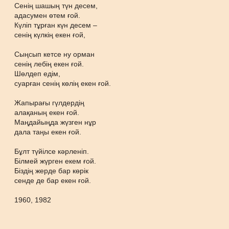
Сенің шашың түн десем,
адасумен өтем ғой.
Күліп тұрған күн десем –
сенің күлкің екен ғой,
Сыңсып кетсе ну орман
сенің лебің екен ғой.
Шөлдеп едім,
суарған сенің көлің екен ғой.
Жапырағы гүлдердің
алақаның екен ғой.
Маңдайыңда жүзген нұр
дала таңы екен ғой.
Бұлт түйілсе кәрленіп.
Білмей жүрген екем ғой.
Біздің жерде бар көрік
сенде де бар екен ғой.
1960, 1982