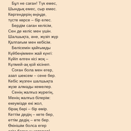
Бұл не саған! Түк емес,
Шындық емес, сыр емес.
Көргендерің өңіңде,
түсте көрсе – бір елес.
Бердім саған келісім,
Сен де келіс мен үшін.
Шалшықта, әне, жүзіп жүр
Қалпағым мен кебісім.
Бөлісемін қайғымды
Күйбеңіммен жай күнгі:
Күйіп өлген кісі жоқ –
Күлмей-ақ қой кісінеп.
Соған бола мен егер,
азап шексем – сене бер.
Кебіс жүзген шалшықта
жүзе алмады кемелер.
Сенің жалғыз жүрегің,
Менің жалғыз білерім:
екеумізде екі жол,
бірақ бәрі – бір өмір.
Кеттім дедің – кете бер,
өттім дедің – өте бер.
Өкінішім болса егер