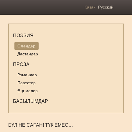
Қазақ
Русский
ПОЭЗИЯ
Өлеңдер
Дастандар
ПРОЗА
Романдар
Повестер
Әңгімелер
БАСЫЛЫМДАР
БҰЛ НЕ САҒАН! ТҮК ЕМЕС…