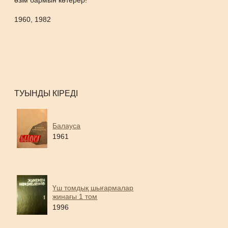
өзім бармын көтерер!
1960, 1982
ТУЫНДЫ КІРЕДІ
Балауса
1961
Үш томдық шығармалар
жинағы 1 том
1996