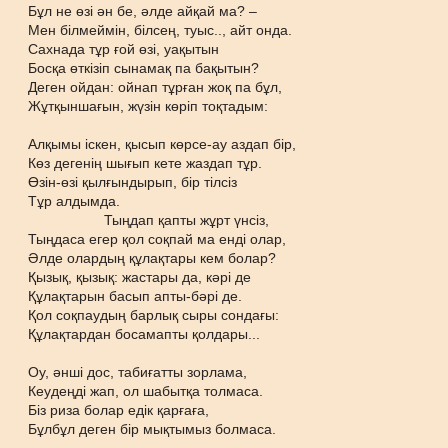
Бұл не өзі ән бе, әлде айқай ма? –
Мен білмеймін, білсең, туыс.., айт онда.
Сахнада тұр ғой өзі, уақытын
Босқа өткізіп сынамақ па бақытын?
Деген ойдан: ойнап тұрған жоқ па бұл,
Жұтқыншағын, жүзін көріп тоқтадым:
Алқымы іскен, қысып көрсе-ау аздап бір,
Көз дегенің шығып кете жаздап тұр.
Өзін-өзі қылғындырып, бір тілсіз
Тұр алдымда.
Тыңдап қапты жұрт үнсіз,
Тыңдаса егер қол соқпай ма енді олар,
Әлде олардың құлақтары кем болар?
Қызық, қызық: жастары да, кәрі де
Құлақтарын басып апты-бәрі де.
Қол соқпаудың барлық сыры сондағы:
Құлақтардан босамапты қолдары...
Оу, әнші дос, табиғатты зорлама,
Кеудеңді жап, ол шабытқа толмаса.
Біз риза болар едік қарғаға,
Бұлбұл деген бір мықтымыз болмаса.