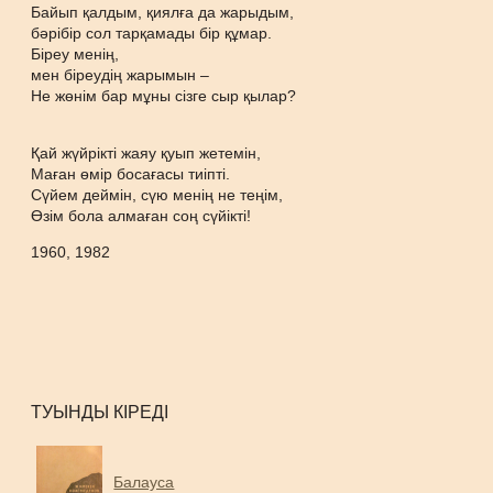
Байып қалдым, қиялға да жарыдым,
бәрібір сол тарқамады бір құмар.
Біреу менің,
мен біреудің жарымын –
Не жөнім бар мұны сізге сыр қылар?
Қай жүйрікті жаяу қуып жетемін,
Маған өмір босағасы тиіпті.
Сүйем деймін, сүю менің не теңім,
Өзім бола алмаған соң сүйікті!
1960, 1982
ТУЫНДЫ КІРЕДІ
Балауса