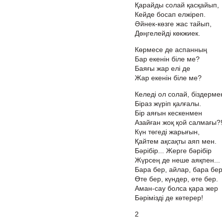
Қарайды солай қасқайып,
Кейде босап елжіреп.
Әйнек-көзге жас тайып,
Дөңгелейді көкжиек.
Көрмесе де аспанның
Бар екенін біле ме?
Баяғы жар елі де
Жар екенін біле ме?
Келеді ол солай, біздерме
Біраз жүріп қалғалы.
Бір аяғын кескенмен
Азайған жоқ қой салмағы?
Күн төгеді жарығын,
Қайтем ақсақты аяп мен.
Бәрібір... Жерге бәрібір
Жүрсең де неше аяқпен...
Бара бер, айлар, бара бер
Өте бер, күндер, өте бер.
Аман-сау болса қара жер
Бәрімізді де көтерер!
2