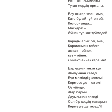
Екіншісін сыйлапты
Туған жердің орманы.
Елу шығар жас шама,
Қате бұлай түйген ой,
Көз орнында...
Масқара! –
Әйнек тұр көк түймедей.
Қарады алыс ол, әне,
Қарағанмен төбеге,
аспан – әйнек,
көз – әйнек,
Әйнекті әйнек көре ме!
Бар екенін көкте күн
Жылуынан сезеді.
Бұл мезгілдің көктемін
Кермесе де – өз елі!
Өз үйінде,
Жар барын
Дауысынан сезеді.
Сол бір көздің жанарын
Көрмеуге де төзеді?!