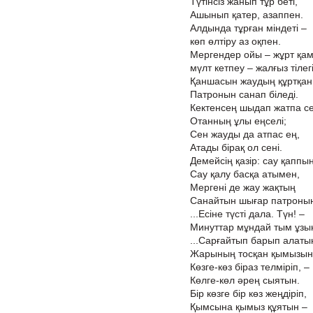
Түтінсіз жанып тұр беті,
Ашынып қатер, азаппен.
Алдында тұрған міндеті –
көп өлтіру аз оқпен.
Мергендер ойы – жұрт қа
мүлт кетпеу – жалғыз тілегі
Қаншасын жаудың құртқа
Патронын санап біледі.
Кектенсең шыдап жатпа се
Отанның ұлы еңселі;
Сен жауды да атпас ең,
Атады бірақ ол сені.
Демейсің қазір: сау қаппын
Сау қалу басқа атымен,
Мергені де жау жақтың
Санайтын шығар патроны
...Есіне түсті дала. Түн! –
Минуттар мұндай тым ұзы
...Сарғайтып барып алаты
Жарының тосқан қымызын
Көзге-көз біраз телміріп, –
Көлге-көл әрең сыятын.
Бір көзге бір көз жеңдіріп,
Қымсына қымыз құятын –