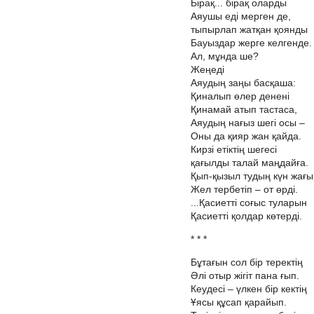
Бірақ... бірақ оларды
Аяушы еді мерген де,
тыпырлап жатқан қоянды
Бауыздар жерге келгенде.
Ал, мұнда ше?
Жеңеді
Аяудың заңы басқаша:
Қиналып өлер денені
Қинамай атып тастаса,
Аяудың нағыз шегі осы –
Оны да қияр жан қайда.
Кирзі етіктің шегесі
қағылды талай маңдайға.
Қып-қызыл тудың күн жағы
Жел тербетіп – от өрді.
...Қасиетті соғыс туларын
Қасиетті қолдар көтерді.
* * *
Бұтағын сол бір теректің
Әлі отыр жігіт пана ғып.
Кеудесі – үлкен бір кектің
Ұясы құсап қарайып.