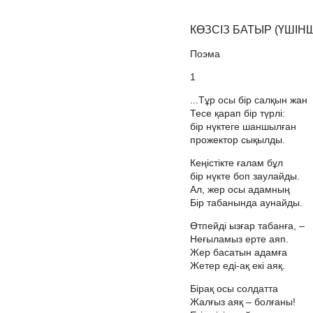
КӨЗСІЗ БАТЫР (ҮШІНШ
Поэма
1
...Тұр осы бір салқын жан
Тесе қарап бір түрлі:
бір нүктеге шаншылған
прожектор сықылды.
Кеңістікте ғалам бұл
бір нүкте боп заулайды.
Ал, жер осы адамның
Бір табанында аунайды.
Өтпейді ызғар табанға, –
Неғыламыз ерте аяп.
Жер басатын адамға
Жетер еді-ақ екі аяқ.
Бірақ осы солдатта
Жалғыз аяқ – болғаны!