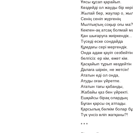
Ұясы құсап қарайып.
Көздейді ол жауды бір кері
Жылай бер, жаулар о, жыл
Сенің сеніп жүргенің
Мылтықтың соқыр оғы ма?
Кекпен-ақ атсақ болмай м
Қан шығаруға жиіркендік...
Түседі еске сондайда
Құмдағы сері мергендік.
Онда адам қауіп сезбейтін
белгісіз: ер кім, өжет кім.
Қасқайып тұрып көздейтін
Далаға шіркін, не жетсін!
Ататын еді ол онда,
Атуды оған үйретпе.
Ататын тағы қабанды,
Жабайы қаз бен үйректі.
Ешқайсы бірақ олардың
Бұған қарсы оқ атпады.
Қарсылық бәлкім болар бұ
Түк үнсіз өліп жатқаны?!
* * *