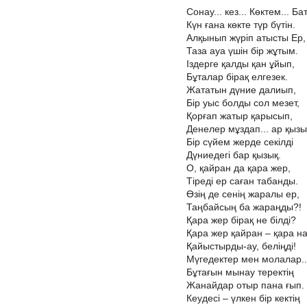
Сонау... кез... Көктем... Ба
Күн ғана көкте түр бүтін.
Алқынып жүріп атысты Ер,
Таза ауа үшін бір жұтым.
Іздерге қалды қан ұйып,
Бұталар бірақ елгезек.
Жататын дүние далиып,
Бір уыс болды сол мезет,
Қорғап жатыр қарысып,
Денелер мұздап... ар қызы
Бір сүйем жерде секілді
Дүниедегі бар қызық.
О, қайран да қара жер,
Тіреді ер саған табанды.
Өзің де сенің жаралы ер,
Таңбайсың ба жараңды?!
Қара жер бірақ не білді?
Қара жер қайран – қара на
Қайыстырды-ау, беліңді!
Мүгедектер мен молалар..
Бұтағын мынау теректің
Жанайдар отыр пана ғып.
Кеудесі – үлкен бір кектің