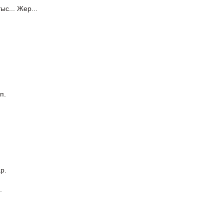
тыс... Жер...
п.
р.
.