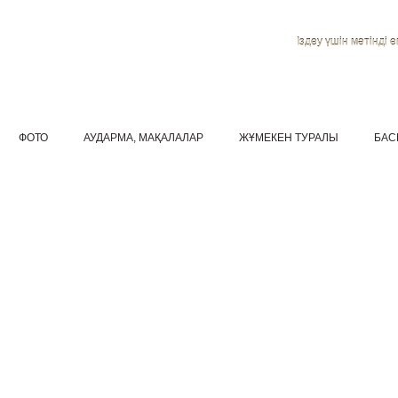
Іздеу үшін мәтінді ен
ФОТО
АУДАРМА, МАҚАЛАЛАР
ЖҰМЕКЕН ТУРАЛЫ
БАС