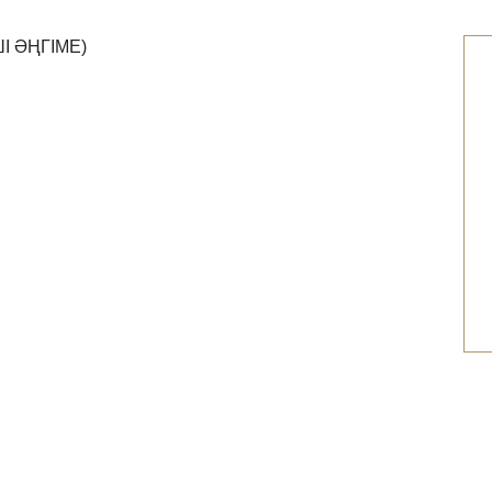
І ӘҢГІМЕ)