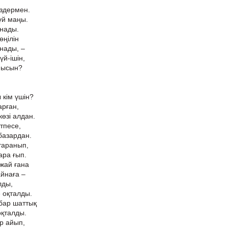
өздермен.
үй маңы.
инады.
өңілін
нады, –
үй-ішін,
нысын?
 кім үшін?
арған,
көзі алдан.
тпесе,
базардан.
 таранып,
ара ғып.
 жай ғана
йнаға –
лды,
е оқталды.
 бар шаттық
оқталды.
р айып,