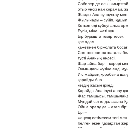
Сәбилер де осы ымырттай
отыр үнсіз нан сұрамай, 
Жаяды Ана су шұлғау мен е
Жылынады – сүйіп, құшып 
Кеткен еді күйеуі алыс ор
Бүгін, міне, жеті күн.
Бір бұрышта темір төсек,
қос адам
қажетінен біржолата босағ
Сол төсекке жатпағалы бе
түсті Ананың еңсесі.
Шар-айна бар – көрері ылғи
Оның-дағы жүзіне енді мұ
Иіс майдың қорабына шаң
қарайды Ана –
көздің жасын іркеді.
Қарайды Ана ілулі анау қ
Жас тамшысы, тамшылай
Мұндай сәтте даласына Қ
Ойша оралу да – азап бір:
Ері –
жаңсақ естімесем тегі мен
Келген екен Қазақстан жер