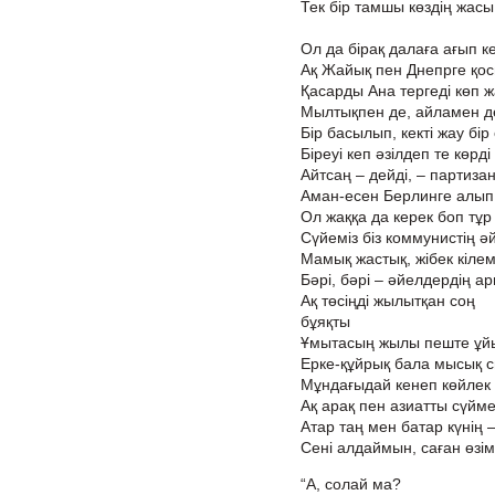
Тек бір тамшы көздің жасы
Ол да бірақ далаға ағып ке
Ақ Жайық пен Днепрге қос
Қасарды Ана тергеді көп ж
Мылтықпен де, айламен д
Бір басылып, кекті жау бір
Біреуі кеп әзілдеп те көрді 
Айтсаң – дейді, – партиза
Аман-есен Берлинге алып 
Ол жаққа да керек боп тұр
Сүйеміз біз коммунистің әй
Мамық жастық, жібек кілем
Бәрі, бәрі – әйелдердің а
Ақ төсіңді жылытқан соң
бұяқты
Ұмытасың жылы пеште ұй
Ерке-құйрық бала мысық с
Мұндағыдай кенеп көйлек 
Ақ арақ пен азиатты сүйме
Атар таң мен батар күнің 
Сені алдаймын, саған өзім
“А, солай ма?