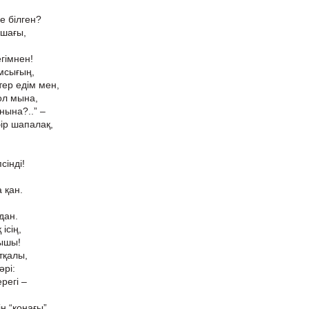
е білген?
ұшағы,
гімнен!
ұмсығың,
тер едім мен,
қол мына,
нына?..” –
ір шапалақ,
інді!
 қан.
дан.
ісің,
рышы!
тқалы,
әрі:
регі –
ң “қонағы”,