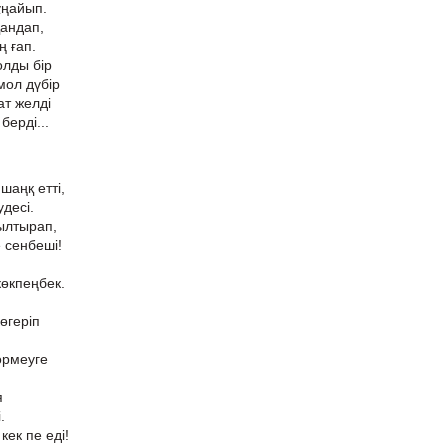
ұңайып.
қандап,
ң ғап.
олды бір
мол дүбір
ат желді
берді...
шаңқ етті,
десі.
жылтырап,
е сенбеші!
көкпеңбек.
өгеріп
өрмеуге
я
.
ек пе еді!