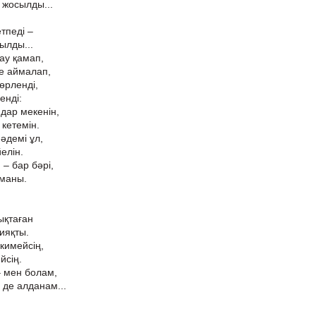
 жосылды...
тпеді –
ылды...
ау қамап,
е аймалап,
 өрленді,
енді:
ндар мекенін,
кетемін.
 әдемі ұл,
елін.
 – бар бәрі,
рманы.
ықтаған
ияқты.
кимейсің,
йсің.
– мен болам,
 де алданам...