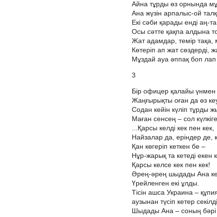
Айна тұрды өз орнында м
Ана жүзін арпалыс-ой тал
Екі сәби қарады енді аң-та
Осы сәтте қақпа алдына т
Жат адамдар, темір тақа, 
Көтеріп ап жат сөздерді, ж
Мұздай ауа әппақ боп лап 
3
Бір офицер қалайы үнмен 
Жаңғырықты оған да өз кеу
Содан кейін күліп тұрды 
Маған сенсең – сол күлкіг
...Қарсы келді кек пен кек,
Найзалар да, еріндер де, 
Қан көгеріп кеткен бе –
Нұр-жарық та кетеді екен к
Қарсы келсе кек пен кек!
Әрең-әрең шыдады Ана к
Үрейленген екі ұлды.
Тісін ашса Украина – құпи
аузынан түсіп кетер секілді
Шыдады Ана – соның бәрі к