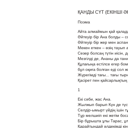
ҚАНДЫ СҮТ (ЕКІНШІ Ә
Поэма
Айта алмаймын қай қалад
Әйтеуір бір Ана болды – с
Әйтеуір бір жер мен аспа
Мекен еткен – өзің тауып 
Сезер болсаң түтін иісін, дә
Мезгілді де, Ананы да тан
Құлағыңа естілсе егер бом
бұл оқиға болған еді сол 
Жүрегімді тағы... тағы ты
Қасірет пен қайсарлықтың
1
Екі сәби, жас Ана.
Жылжып барып Күн де түст
Селдір-ымырт үйдің ішін тұ
Тұр мелшиіп екі жетім бос
Бір бұрышта ұлы Тарас, ұ
Қарайтындай әлдекімді кін