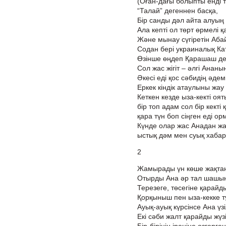
(Оған-дағы болыпты енді 
“Талай” дегеннен басқа,
Бір санды дәл айта алуың 
Ала кепті ол төрт өрмелі 
Және мынау сүгіретін Аба
Содан бері украиналық К
Өзінше өңдеп Қарашаш де
Сол жас жігіт – әлгі Ананы
Әкесі еді қос сәбидің әдемі
Еркек кіндік атаулыны жау
Кеткен кезде ыза-кекті оят
бір топ адам сол бір кекті қ
қара түн боп сіңген еді ор
Күнде олар жас Анадан ж
ыстық дәм мен суық хабар
2
Жамырады үн көше жақта
Отырды Ана әр тал шашын
Терезеге, төсегіне қарайд
Қорқыныш пен ыза-кекке т
Ауық-ауық күрсінсе Ана үзі
Екі сәби жалт қарайды жүз