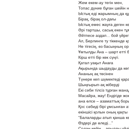
Жем екем-ау тегін мен,
Топас дүние бұған шейін н
Ыстық еді жарымның да қ
Бірақ, бірақ ол-дағы
Ыстық емес жауға деген ке
Әрі тартшы, сасық екен т
Әйтпесе аздап... бой үйре
Ал, Берлинге ту тіккенде 
Не тігесің, өз басыңның ор
Ұмтылды Ана – шарт етті б
Кірш етті бір көк сүңгі.
Қатал уақыт Анаға
Ақырында шыдауды да көпс
Ананың ақ төсінен
Түнере кеп шүмектеді қара
Шыңғырып-ақ жіберді
Екі сәби тілсіз тұрған мана
Масайра, жау! Ендігіде жоқ 
ана өлсе – азаматтық бо
Қос сәбиді бірі ұмсынған а
екіншісі қолын оның қақты 
“Балаларды атып қанша ке
Өздері де өледі...”
Содан кейін... арылды үйді