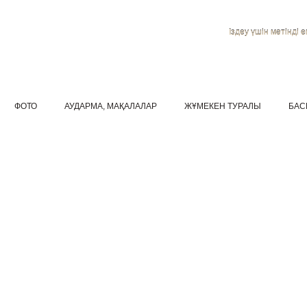
Іздеу үшін мәтінді ен
ФОТО
АУДАРМА, МАҚАЛАЛАР
ЖҰМЕКЕН ТУРАЛЫ
БАС