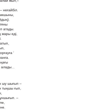
талай жыл,–
– неғайбіл.
қамшыны,
йдың).
атяны
п атады.
ң жары еді,
.
 атып,
ып,
орғауға ‘
манға.
аңағы
 алады...
н шу шығып –
 тыңшы ғып,
ы,
ұншығып. –
ле,
іне.