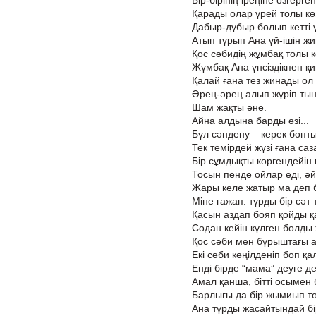
Бір-бірінің іреңіне өзгерген
Қарады олар үрей толы к
Дабыр-дүбыр болып кетті 
Атып тұрып Ана үй-ішін ж
Қос сәбидің жұмбақ толы к
Жұмбақ Ана үнсіздікпен қи
Қалай ғана тез жинады ол 
Әрең-әрең алып жүріп ты
Шам жақты әне.
Айна алдына барды өзі...
Бұл сәндену – керек бопты
Тек темірдей жүзі ғана саз
Бір сұмдықты көргендейін 
Тосын пенде ойлар еді, әй
Жары келе жатыр ма деп 
Міне ғажап: тұрды бір сәт
Қасын аздап бояп қойды қ
Содан кейін күлген болды
Қос сәби мен бұрыштағы а
Екі сәби көңілденіп боп қа
Енді бірде “мама” деуге д
Амал қанша, бітті осымен
Барлығы да бір жымиып т
Ана тұрды жасайтындай бі