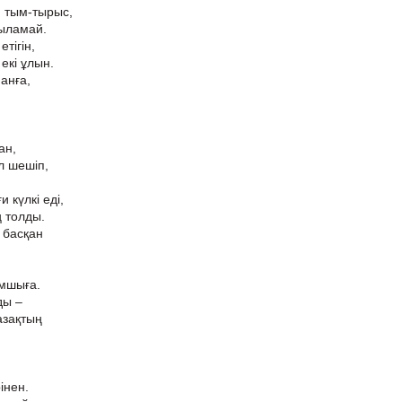
 тым-тырыс,
жыламай.
тігін,
екі ұлын.
манға,
ан,
л шешіп,
 күлкі еді,
ң толды.
 басқан
амшыға.
ды –
азақтың
інен.