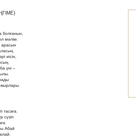
ҢГІМЕ)
а болғанын,
ол мәлім.
н арасын
аласың.
рі иісін,
исың.
ба үні –
жылы.
рнады
 жырлары.
і тасаға.
р сүзіп
аға.
лы Абай
әлай.