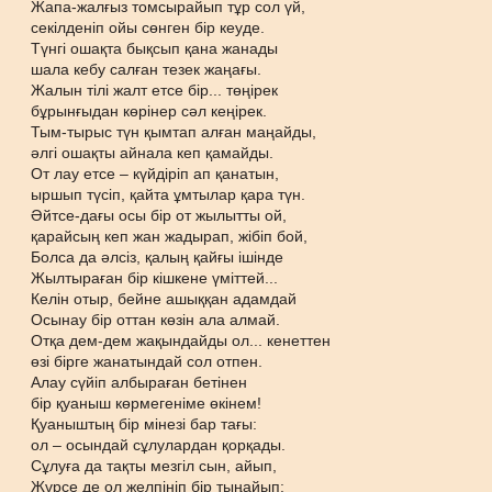
Жапа-жалғыз томсырайып тұр сол үй,
секілденіп ойы сөнген бір кеуде.
Түнгі ошақта бықсып қана жанады
шала кебу салған тезек жаңағы.
Жалын тілі жалт етсе бір... төңірек
бұрынғыдан көрінер сәл кеңірек.
Тым-тырыс түн қымтап алған маңайды,
әлгі ошақты айнала кеп қамайды.
От лау етсе – күйдіріп ап қанатын,
ыршып түсіп, қайта ұмтылар қара түн.
Әйтсе-дағы осы бір от жылытты ой,
қарайсың кеп жан жадырап, жібіп бой,
Болса да әлсіз, қалың қайғы ішінде
Жылтыраған бір кішкене үміттей...
Келін отыр, бейне ашыққан адамдай
Осынау бір оттан көзін ала алмай.
Отқа дем-дем жақындайды ол... кенеттен
өзі бірге жанатындай сол отпен.
Алау сүйіп албыраған бетінен
бір қуаныш көрмегеніме өкінем!
Қуаныштың бір мінезі бар тағы:
ол – осындай сұлулардан қорқады.
Сұлуға да тақты мезгіл сын, айып,
Жүрсе де ол желпініп бір тыңайып: