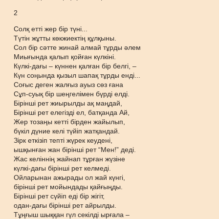
2
Солқ етті жер бір түні...
Түтін жұтты көкжиектің құлқыны.
Сол бір сәтте жинай алмай тұрды әлем
Миығында қалып қойған күлкіні.
Күлкі-дағы – күннен қалған бір белгі, –
Күн соңында қызыл шапақ тұрды енді...
Соғыс деген жалғыз ауыз сөз ғана
Сұп-суық бір шеңгелімен бүрді елді.
Бірінші рет жиырылды ақ маңдай,
Бірінші рет елегізді ел, батқанда Ай,
Жер тозаңы кетті бірден жайылып,
бүкіл дүние келі түйіп жатқандай.
Зірк еткізіп тепті жүрек кеудені,
ышқынған жан бірінші рет “Мен!” деді.
Жас келіннің жайнап тұрған жүзіне
күлкі-дағы бірінші рет келмеді.
Ойларынан ажырады ол жай күнгі,
бірінші рет мойындады қайғыңды.
Бірінші рет сүйіп еді бір жігіт,
одан-дағы бірінші рет айрылды.
Тұңғыш шыққан гүл секілді ырғала –