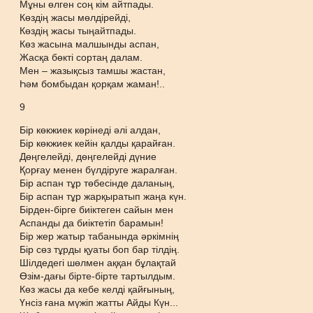
Мұны өлген соң кім айтпады.
Көздің жасы мөлдірейді,
Көздің жасы тыңайтпады.
Көз жасына малшынды аспан,
Жасқа бөкті сортаң далам.
Мен – жазықсыз тамшы жастан,
Һәм бомбыдан қорқам жаман!..
9
Бір көкжиек көрінеді әлі алдан,
Бір көкжиек кейін қалды қарайған.
Дөңгелейді, дөңгелейді дүние
Қорғау менен бүлдіруге жаралған.
Бір аспан тұр төбесінде даланың,
Бір аспан тұр жарқыратып жаңа күн.
Бірден-бірге биіктеген сайын мен
Аспанды да биіктетіп барамын!
Бір жер жатыр табанында әркімнің
Бір сөз тұрды қуаты боп бар тілдің.
Шілдедегі шөлмен аққан бұлақтай
Өзім-дағы бірте-бірте тартылдым.
Көз жасы да кебе келді қайғының,
Үнсіз ғана мүжіп жатты Айды Күн...