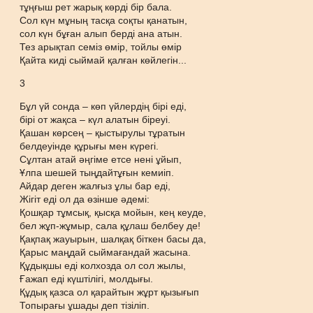
тұңғыш рет жарық көрді бір бала.
Сол күн мұның тасқа соқты қанатын,
сол күн бұған алып берді ана атын.
Тез арықтап семіз өмір, тойлы өмір
Қайта киді сыймай қалған көйлегін...
3
Бұл үй сонда – көп үйлердің бірі еді,
бірі от жақса – күл алатын біреуі.
Қашан көрсең – қыстырулы тұратын
белдеуінде құрығы мен күрегі.
Сұлтан атай әңгіме етсе нені ұйып,
Ұлпа шешей тыңдайтұғын кемиіп.
Айдар деген жалғыз ұлы бар еді,
Жігіт еді ол да өзінше әдемі:
Қошқар тұмсық, қысқа мойын, кең кеуде,
бел жұп-жұмыр, сала құлаш белбеу де!
Қақпақ жауырын, шалқақ біткен басы да,
Қарыс маңдай сыймағандай жасына.
Құдықшы еді колхозда ол сол жылы,
Ғажап еді күштілігі, молдығы.
Құдық қазса ол қарайтын жұрт қызығып
Топырағы ұшады деп тізіліп.