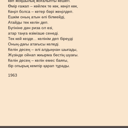
көп жоқшылық жоғалыпты кешегі.
Өмір ғажап – көйлек те көк, көңіл көк,
Көңіл болса – кетер бәрі жеңілдеп.
Ешкім оның атын әлі білмейді,
Атайды тек келін деп.
Бүгініне дән риза ол өзі,
атар таңға өзімізше сенеді.
Тек кей кезде... келінім деп біреуді
Оның-дағы атағысы келеді.
Келін десең – әлі алдыңнан шығады,
Жүзінде ойнап жиырма бестің шуағы.
Келін десең – келін емес баяғы,
бір опырық кемпір қарап тұрады.
1963