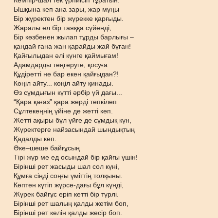
Кемпір-шал тек үрпиісіп тұратын.
Ышқына кеп ана зары, жар мұңы
Бір жүректен бір жүрекке қарғыды.
Жаралы ел бір таяққа сүйенді,
Бір көзбенен жылап тұрды барлығы –
қандай ғана жан қарайды жай бұған!
Қайғылыдан әлі күнге қаймығам!
Адамдарды теңгеруге, қосуға
Құдіретті не бар екен қайғыдан?!
Көңіл айту... көңіл айту қинады.
Өз сұмдығын күтті әрбір үй дағы...
“Қара қағаз” қара жерді тепкілеп
Сұлтекеңнің үйіне де жетті кеп.
Жетті ақыры бұл үйге де сұмдық күн,
Жүректерге найзасындай шындықтың
Қадалды кеп.
Әке–шеше байғұсың
Тірі жүр ме ед осындай бір қайғы үшін!
Бірінші рет жасыды шал сол күні,
Құмға сіңді соңғы үміттің толқыны.
Көптен күтіп жүрсе-дағы бұл күнді,
Жүрек байғұс еріп кетті бір түрлі.
Бірінші рет шалың қалды жетім боп,
Бірінші рет келін қалды жесір боп.