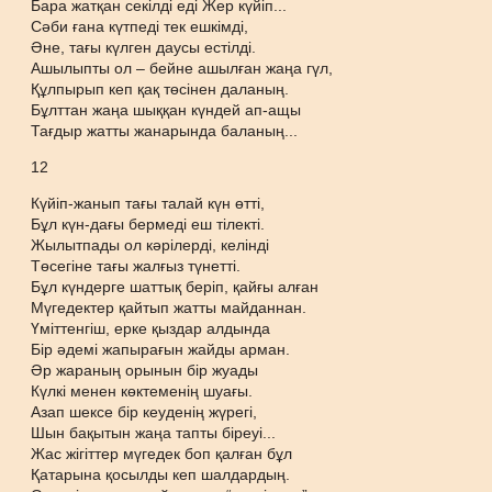
Бара жатқан секілді еді Жер күйіп...
Сәби ғана күтпеді тек ешкімді,
Әне, тағы күлген даусы естілді.
Ашылыпты ол – бейне ашылған жаңа гүл,
Құлпырып кеп қақ төсінен даланың.
Бұлттан жаңа шыққан күндей ап-ащы
Тағдыр жатты жанарында баланың...
12
Күйіп-жанып тағы талай күн өтті,
Бұл күн-дағы бермеді еш тілекті.
Жылытпады ол кәрілерді, келінді
Төсегіне тағы жалғыз түнетті.
Бұл күндерге шаттық беріп, қайғы алған
Мүгедектер қайтып жатты майданнан.
Үміттенгіш, ерке қыздар алдында
Бір әдемі жапырағын жайды арман.
Әр жараның орынын бір жуады
Күлкі менен көктеменің шуағы.
Азап шексе бір кеуденің жүрегі,
Шын бақытын жаңа тапты біреуі...
Жас жігіттер мүгедек боп қалған бұл
Қатарына қосылды кеп шалдардың.