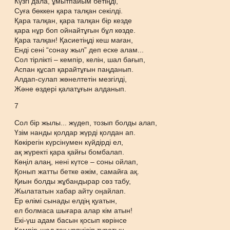
Күзгі дала, ұмытпайым бетіңді,
Суға бөккен қара талқан секілді.
Қара талқан, қара талқан бір кезде
қара нұр боп ойнайтұғын бұл көзде.
Қара талқан! Қасиетіңді кеш маған,
Енді сені “сонау жыл” деп еске алам...
Сол тірлікті – кемпір, келін, шал бағып,
Аспан құсап қарайтұғын паңданып.
Алдап-сулап жөнелтетін мезгілді,
Және өздері қалатұғын алданып.
7
Сол бір жылы... жүдеп, тозып болды алап,
Үзім нанды қолдар жүрді қолдан ап.
Көкірегін күрсінумен күйдірді ел,
ақ жүректі қара қайғы бомбалап.
Көңіл алаң, нені күтсе – соны ойлап,
Қонып жатты бетке әжім, самайға ақ.
Қиын болды жұбандырар сөз табу,
Жылататын хабар айту оңайлап.
Ер өлімі сынады елдің қуатын,
ел болмаса шығара алар кім атын!
Екі-үш адам басын қосып көрінсе