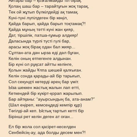
Айтары бар – қозғалмайды тіл бірақ.
Қолаң шаш бар – тарайтұғын жоқ тарақ,
Тек ой жұтып бүлкілдейді ақ тамақ.
Күні-түні лүпілдеген бір көңіл,
Қайда барып, қайда барып тоқтамақ?!
Қайда мұның тәтті күні жан қияр,
Дат, тіршілік, патша-ғұмыр алдияр!
Даласында түрлі түсті гүлі бар,
арасы жоқ бірақ одан бал жияр...
Сұлтан-ата дән ырза еді дәл бұған,
Келін оның өтпегенге алдынан.
Бір күні ол рұқсат айтты келінге,
Қолын жайды Ұлпа шешей қалғыған.
Келін сонда қарады-ай бір тарығып,
Сол секундті көтерді әрең бар үміт.
Ыза шеккен жастық жалын лап етті,
Кеткендей бір күкірт-қорап жарылып.
Бар айтқаны: “ауырсындың ба, ата-анам?”
(Шал еңіреп, кемсеңдеді кемпір құр)
Төгілді-ай кеп. Ыстық тартып кетті бір
Бірінші рет келін деген ат оған...
Ел бір жола сол қасірет-кеселден
Сенбейсің-ау, ада болды десем мен?!