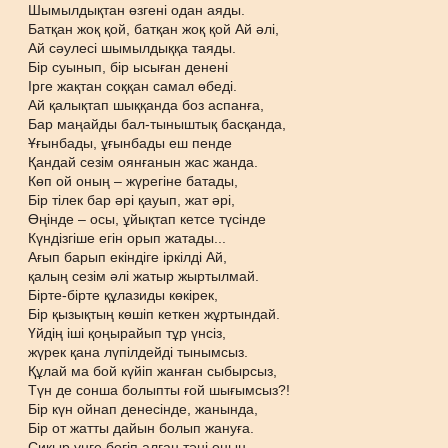
Шымылдықтан өзгені одан аяды.
Батқан жоқ қой, батқан жоқ қой Ай әлі,
Ай сәулесі шымылдыққа таяды.
Бір суынып, бір ысыған денені
Ірге жақтан соққан самал өбеді.
Ай қалықтап шыққанда боз аспанға,
Бар маңайды бал-тыныштық басқанда,
Ұғынбады, ұғынбады еш пенде
Қандай сезім оянғанын жас жанда.
Көп ой оның – жүрегіне батады,
Бір тілек бар әрі қауып, жат әрі,
Өңінде – осы, ұйықтап кетсе түсінде
Күндізгіше егін орып жатады...
Ағып барып екіндіге іркілді Ай,
қалың сезім әлі жатыр жыртылмай.
Бірте-бірте құлазиды көкірек,
Бір қызықтың көшіп кеткен жұртындай.
Үйдің іші қоңырайып тұр үнсіз,
жүрек қана лүпілдейді тынымсыз.
Құлай ма бой күйіп жанған сыбырсыз,
Түн де сонша болыпты ғой шығымсыз?!
Бір күн ойнап денесінде, жанында,
Бір от жатты дайын болып жануға.
Сиқыр үнге бөгіп алған тәні оның