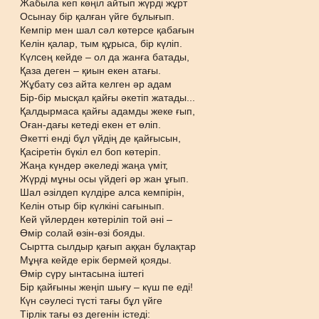
Жабыла кеп көңіл айтып жүрді жұрт
Осынау бір қалған үйге бұлығып.
Кемпір мен шал сәл көтерсе қабағын
Келін қалар, тым құрыса, бір күліп.
Күлсең кейде – ол да жанға батады,
Қаза деген – қиын екен атағы.
Жұбату сөз айта келген әр адам
Бір-бір мысқал қайғы әкетіп жатады...
Қалдырмаса қайғы адамды жеке ғып,
Оған-дағы кетеді екен ет өліп.
Әкетті енді бұл үйдің де қайғысын,
Қасіретін бүкіл ел боп көтеріп.
Жаңа күндер әкеледі жаңа үміт,
Жүрді мұны осы үйдегі әр жан ұғып.
Шал әзілдеп күлдіре алса кемпірін,
Келін отыр бір күлкіні сағынып.
Кей үйлерден көтеріліп той әні –
Өмір солай өзін-өзі бояды.
Сыртта сылдыр қағып аққан бұлақтар
Мұңға кейде ерік бермей қояды.
Өмір сүру ынтасына іштегі
Бір қайғыны жеңіп шығу – күш пе еді!
Күн сәулесі түсті тағы бұл үйге
Тірлік тағы өз дегенін істеді: