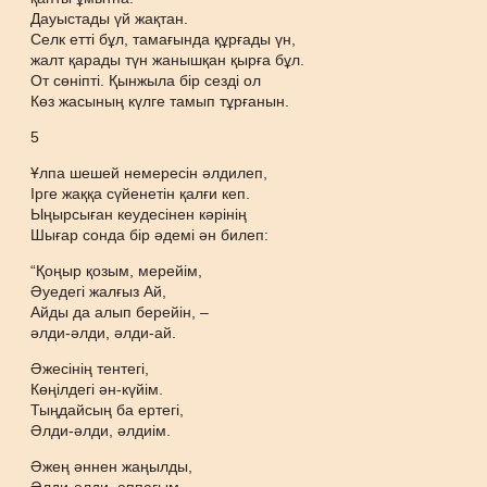
Дауыстады үй жақтан.
Селк етті бұл, тамағында құрғады үн,
жалт қарады түн жанышқан қырға бұл.
От сөніпті. Қынжыла бір сезді ол
Көз жасының күлге тамып тұрғанын.
5
Ұлпа шешей немересін әлдилеп,
Ірге жаққа сүйенетін қалғи кеп.
Ыңырсыған кеудесінен кәрінің
Шығар сонда бір әдемі ән билеп:
“Қоңыр қозым, мерейім,
Әуедегі жалғыз Ай,
Айды да алып берейін, –
әлди-әлди, әлди-ай.
Әжесінің тентегі,
Көңілдегі ән-күйім.
Тыңдайсың ба ертегі,
Әлди-әлди, әлдиім.
Әжең әннен жаңылды,