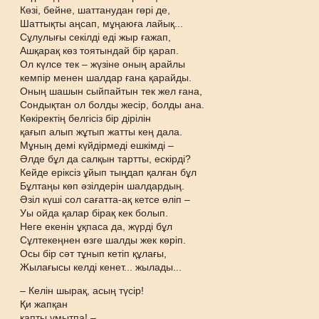
Көзі, бейне, шаттанудан гөрі де,
Шаттықты аңсап, мұңаюға лайық...
Сұлулығы секілді еді жыр ғажап,
Ашқарақ көз тоятындай бір қарап.
Ол күлсе тек – жүзіне оның арайлы
кемпір менен шалдар ғана қарайды.
Оның шашын сыйпайтын тек жел ғана,
Сондықтан ол болды жесір, болды ана.
Көкіректің белгісіз бір дірілін
қағып алып жұтып жатты кең дала.
Мұның демі күйдірмеді ешкімді –
Әлде бұл да салқын тартты, ескірді?
Кейде еріксіз ұйып тыңдап қалған бұл
Бұлтаңы көп әзілдерін шалдардың.
Әзіл күші сол сағатта-ақ кетсе өліп –
Уы ойда қалар бірақ кек болып.
Неге екенін ұқпаса да, жүрді бұл
Сұлтекеңнен өзге шалды жек көріп.
Осы бір сәт тұнып кетіп құлағы,
Жылағысы келді кенет... жылады...
– Келін шырақ, асың түсір!
Қи жапқан
қапты ұмытпа! –