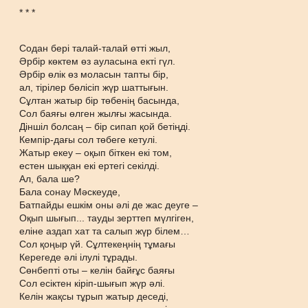
* * *
Содан бері талай-талай өтті жыл,
Әрбір көктем өз ауласына екті гүл.
Әрбір өлік өз моласын тапты бір,
ал, тірілер бөлісіп жүр шаттығын.
Сұлтан жатыр бір төбенің басында,
Сол баяғы өлген жылғы жасында.
Діншіл болсаң – бір сипап қой бетіңді.
Кемпір-дағы сол төбеге кетулі.
Жатыр екеу – оқып біткен екі том,
естен шыққан екі ертегі секілді.
Ал, бала ше?
Бала сонау Мәскеуде,
Батпайды ешкім оны әлі де жас деуге –
Оқып шығып... тауды зерттеп мүлгіген,
еліне аздап хат та салып жүр білем…
Сол қоңыр үй. Сұлтекеңнің тұмағы
Керегеде әлі ілулі тұрады.
Сөнбепті оты – келін байғұс баяғы
Сол есіктен кіріп-шығып жүр әлі.
Келін жақсы тұрып жатыр деседі,