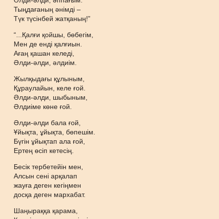
Әлди-әлди, әппағым.
Тыңдағаның әнімді –
Түк түсінбей жатқаның!”
“...Қалғи қойшы, бөбегім,
Мен де енді қалғиын.
Ағаң қашан келеді,
Әлди-әлди, әлдиім.
Жылқыдағы құлыным,
Құраулайын, келе ғой.
Әлди-әлди, шыбыным,
Әлдиіме көне ғой.
Әлди-әлди бала ғой,
Ұйықта, ұйықта, бөпешім.
Бүгін ұйықтап ала ғой,
Ертең өсіп кетесің.
Бесік тербетейін мен,
Алсын сені арқалап
жауға деген кегіңмен
досқа деген мархабат.
Шаңыраққа қарама,