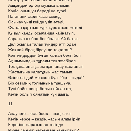
Ашқандай ед бір музыка әлемін.
Көңілі оның үн береді не түрлі
Паганини скрипкасы секілді.
Осынау үнді кейде үзіп өтеді,
Сұлтан қарттың күрк-күрк еткен жөтелі.
Қызыл қанды осылайша қайнатып,
бара жатты боп-боз болып Ай батып.
Дәл осылай талай түндер өтті одан
Жоқ қой бірақ біреуі де тоқтаған?
Көп түндерден бұған қалған белгі боп
Ақ шымылдық тұрады тек желбіреп.
Тек қана оның... жатқан анау жастанып
Жастығына қалатұғын жас тамып.
Өзіне-өзі дей ме екен бұл: “бір...шыда!”
Бір сезімнің толқынына тұншыға,
Түні бойы жесір болып ойлап ол,
Келін болып оянатын күн шыға.
11
Анау ірге... ескі бесік... шаң кілкіп.
Келін көрсе – көздің жасын алды іркіп.
Керегіне жаратып ап кезінде
Мұны да өмір кеткені ме қаңғыртып?