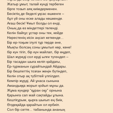
Жатыр ұмыт, талай күнді тербеген
бірге тозып аяқ киімдерменен.
Бесіктің де беделі ұқсас өшкенге –
бұл үй оны еске алады көшкенде.
Ағаш бесік! Ұмыт болды ол енді,
Оның да өз міндеттері төленді.
Келін байғұс ұстар оны тек, кейде
Нәрестенің иісін аңсап кеткенде...
Бір ер-тоқым ілулі тұр төрде әне,
Мықты болсаң соны ұмытып көр, кәне!
бір күн тігіп, бір күн майлап, бір өңдеп,
Шал жүреді сол ерді ылғи түгендеп –
Бір тасадан шыға келіп қайдағы,
Ер-тұрманын сұрайтындай Айдары.
Бір бешпеттің тозған жеңін бүтіндеп,
Келін отыр ақ түбіттей үлпілдеп.
Кемпір жүрді, Ай ұнаса сынына
Амандыққа жорып қойып мұны да.
Жұма күндер “құран оқу” орнына
Қарынға сап май сақтайды ұлына.
Кештіғұрым, қырға шығып ең биік,
Әлдеқайда қарайтын ол ербиіп.
Сол бір сәтте... табанында ананың