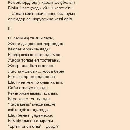
Көмейлерді бір у қарып шоқ болып
Бірінші рет қалды үй-іші кептеліп...
...Содан кейін шәйін ішіп, бел буып
әркімдер өз шаруасына кетті өріп.
8
О, сезімнің тамшылары,
Жаралдыңдар сендер неден.
Көкірегім жаншылады
Көздің жасын көргенде мен.
Жасқа толды ел тостағаны,
Жесір ана, бал жеңеше.
Жас тамшысын... қосса бәрін
Көл шығар ед әлденеше...
Шал мен кемпір суып қалып,
Сәби алға ұмтылады.
Келін жүзін ымырт шалып,
Қара көзге түн тұнады.
“Қара қағаз” күнде кешке
қайта-қайта оқылады.
Шал бекініп үндемеске,
Кемпір жылап отырады.
“Ерлікпенен өлді” – дейді?