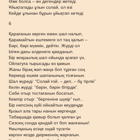
Әже болса – ән дегендер жетеді.
Ұйықтатады ұлын солай, ол өзі
Кейде ұлынан бұрын ұйықтап кетеді.
6
Қарағанын көрген емен шал налып,
Қарамайтын ештемеге ол таң қалып –
Бәрі, бәрі мүмкін, дейтін. Жүрді ол
Ылғи-дағы әлденеге қамданып.
Бір жоқшылық шал ойында қозғап үн,
Ойлатуға тырысады өз қамын.
Жаны бірақ жап-жаңа боп тұрған соң
Көрмеді ешкім шапанының тозғанын.
Шал жүреді: “Солай ғой, – деп, – бұ тірлік”
Келін жүрді: “бәрін, бәрін бітірдік”.
Сәби отыр тостағанын босатып,
Кемпір отыр: “бергеніне шүкір” ғып...
Бір нәпсінің күйі ойнайтын кеудеңде
Қызыл ала тары нанын көргенде.
Табақшада қамыр болып қалған ұн
Сезсең сонда қандай от боп жанғанын!
Ұмытқаның есіңе оңай түсетін
көрген кезде диірменнің жарғағын.