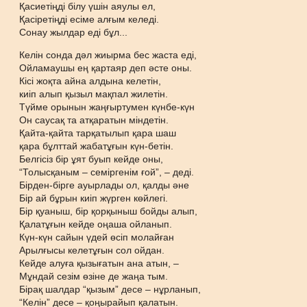
Қасиетіңді білу үшін аяулы ел,
Қасіретіңді есіме алғым келеді.
Сонау жылдар еді бұл...
Келін сонда дәл жиырма бес жаста еді,
Ойламаушы ең қартаяр деп әсте оны.
Кісі жоқта айна алдына келетін,
киіп алып қызыл мақпал жилетін.
Түйме орынын жаңғыртумен күнбе-күн
Он саусақ та атқаратын міндетін.
Қайта-қайта тарқатылып қара шаш
қара бұлттай жабатұғын күн-бетін.
Белгісіз бір ұят буып кейде оны,
“Толысқаным – семіргенім ғой”, – деді.
Бірден-бірге ауырлады ол, қалды әне
Бір ай бұрын киіп жүрген көйлегі.
Бір қуаныш, бір қорқыныш бойды алып,
Қалатұғын кейде оңаша ойланып.
Күн-күн сайын үдей өсіп молайған
Арылғысы келетұғын сол ойдан.
Кейде алуға қызығатын ана атын, –
Мұндай сезім өзіне де жаңа тым.
Бірақ шалдар “қызым” десе – нұрланып,
“Келін” десе – қоңырайып қалатын.