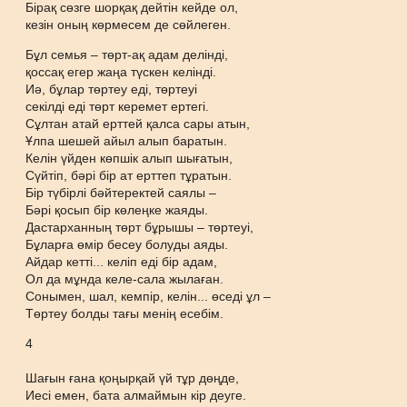
Бірақ сөзге шорқақ дейтін кейде ол,
кезін оның көрмесем де сөйлеген.
Бұл семья – төрт-ақ адам делінді,
қоссақ егер жаңа түскен келінді.
Иә, бұлар төртеу еді, төртеуі
секілді еді төрт керемет ертегі.
Сұлтан атай ерттей қалса сары атын,
Ұлпа шешей айыл алып баратын.
Келін үйден көпшік алып шығатын,
Сүйтіп, бәрі бір ат ерттеп тұратын.
Бір түбірлі бәйтеректей саялы –
Бәрі қосып бір көлеңке жаяды.
Дастарханның төрт бұрышы – төртеуі,
Бұларға өмір бесеу болуды аяды.
Айдар кетті... келіп еді бір адам,
Ол да мұнда келе-сала жылаған.
Сонымен, шал, кемпір, келін... өседі ұл –
Төртеу болды тағы менің есебім.
4
Шағын ғана қоңырқай үй тұр дөңде,
Иесі емен, бата алмаймын кір деуге.