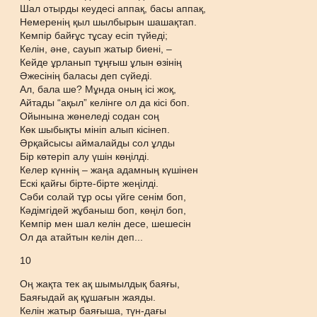
Шал отырды кеудесі аппақ, басы аппақ,
Немеренің қыл шылбырын шашақтап.
Кемпір байғұс тұсау есіп түйеді;
Келін, әне, сауып жатыр биені, –
Кейде ұрланып тұңғыш ұлын өзінің
Әжесінің баласы деп сүйеді.
Ал, бала ше? Мұнда оның ісі жоқ,
Айтады “ақыл” келінге ол да кісі боп.
Ойынына жөнеледі содан соң
Көк шыбықты мініп алып кісінеп.
Әрқайсысы аймалайды сол ұлды
Бір көтеріп алу үшін көңілді.
Келер күннің – жаңа адамның күшінен
Ескі қайғы бірте-бірте жеңілді.
Сәби солай тұр осы үйге сенім боп,
Кәдімгідей жұбаныш боп, көңіл боп,
Кемпір мен шал келін десе, шешесін
Ол да атайтын келін деп...
10
Оң жақта тек ақ шымылдық баяғы,
Баяғыдай ақ құшағын жаяды.
Келін жатыр баяғыша, түн-дағы