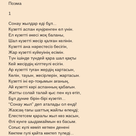
Поэма
1
Сонау жылдар еді бұл...
Күзетті аспан күңіренген ел үнін.
Ел күзетті әкесі жоқ баланы,
Шал күзетті жесір қалған келінін.
Күзетті ана нәрестесіз бесігін,
Жар күзетті күйеуінің есімін.
Түн ішінде түндей қара шал қақты
Кей жесірдің кілттеулі есігін.
Ар күзетті туған жердің картасын,
Көлін, тауын, жесірлерін, жартасын.
Күзетті іні ер-тоқымын ағаның,
Ай күзетті кәрі аспанның қабағын.
Жатты солай талай қыс пен күз өтіп,
Бұл дүние бірін-бірі күзетіп...
“Сонау жыл” деп аталады ол енді!
Жазсақ-тағы шаттық жайлы өлеңді;
Елестетсем қаралы жыл көз жасын,
Әлі күнге шыдамаймын өз басым.
Соғыс күлі көміп кеткен денені
Көктем гүлі қайта көктеп түледі...