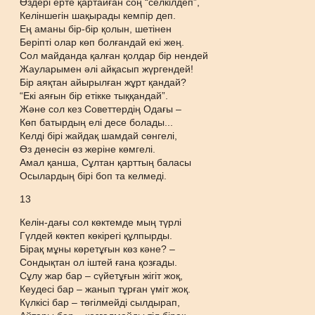
Өздері ерте қартайған соң “селкілдеп”,
Келіншегін шақырады кемпір деп.
Ең аманы бір-бір қолын, шетінен
Беріпті олар көп болғандай екі жең.
Сол майданда қалған қолдар бір нендей
Жауларымен әлі айқасып жүргендей!
Бір аяқтан айырылған жұрт қандай?
“Екі аяғын бір етікке тыққандай”.
Және сол кез Советтердің Одағы –
Көп батырдың елі десе болады...
Келді бірі жайдақ шамдай сөнгелі,
Өз денесін өз жеріне көмгелі.
Амал қанша, Сұлтан қарттың баласы
Осылардың бірі боп та келмеді.
13
Келін-дағы сол көктемде мың түрлі
Гүлдей көктеп көкірегі құлпырды.
Бірақ мұны көретұғын көз кәне? –
Сондықтан ол іштей ғана қозғады.
Сұлу жар бар – сүйетұғын жігіт жоқ,
Кеудесі бар – жанып тұрған үміт жоқ.
Күлкісі бар – төгілмейді сылдырап,