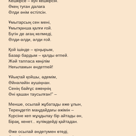
Кешкірсе – күн кешкірсін.
Әкең туған далаға
Әлди әнім естілсін.
Ұмытарсың сен мені,
Ұмытқанша қалғи ғой.
Бүгін де ағаң келмеді,
Әлди-әлди, әлди ғой.
Қой ішінде – қоңырым,
Базар бардым – қалды өтпей.
Жәй таппаса көңілім
Неғыламын әндетпей!
Ұйықтай қойшы, әдемім,
Әйнәләйін әушіңнан.
Сенің байғұс әжеңнің
Әні қашан таусылған!” –
Менше, осылай жұбатады әже ұлын,
Тереңдетіп маңдайдағы әжімін –
Күрсіне кеп мұңдылау бір айтады ән,
Бірақ, кенет... күлімдейді қайтадан.
Әже осылай әндетумен өтеді,