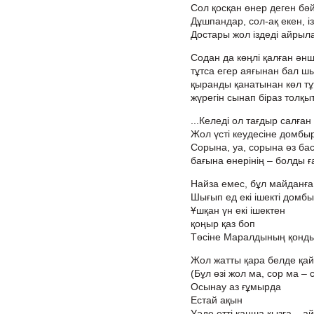
Сол қосқан өнер деген бәй
Дұшпандар, сол-ақ екен, і
Достары жол іздеді айрыл
Содан да көңлі қалған әнш
тұтса егер аяғынан бал ш
қыранды қанатынан көл тұ
жүрегін сынап біраз толқы
...Келеді ол тағдыр салға
Жол үсті кеудесіне домбы
Сорына, уа, сорына өз ба
бағына өнерінің – болды ғ
Найза емес, бұл майданға
Шығып ед екі ішекті домб
Ұшқан үн екі ішектен
қоңыр қаз боп
Төсіне Маралдының қонды
Жол жатты қара белде қай
(Бұл өзі жол ма, сор ма – 
Осынау аз ғұмырда
Естай ақын
Уәде етті қанша қызға – а