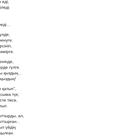
 еді,
іледі.
ді...
үлде,
ренуге.
сініп,
өмірге.
енінде,
рде гүлге.
ы қыздың...
ыңыздың!
 қатып”,
сыма түк;
те тіксе,
тып.
ыттырды, ал,
ттырған...
ыл үйдің
 қылған.