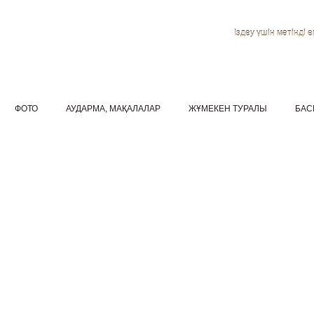
Іздеу үшін мәтінді ен
ФОТО
АУДАРМА, МАҚАЛАЛАР
ЖҰМЕКЕН ТУРАЛЫ
БАС