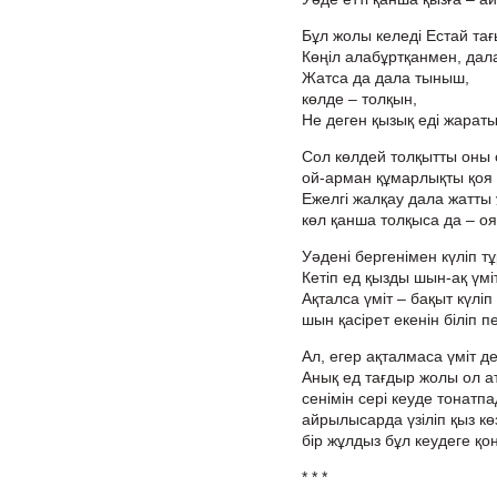
Бұл жолы келеді Естай тағ
Көңіл алабұртқанмен, дал
Жатса да дала тыныш,
көлде – толқын,
Не деген қызық еді жарат
Сол көлдей толқытты оны
ой-арман құмарлықты қоя
Ежелгі жалқау дала жатты
көл қанша толқыса да – о
Уәдені бергенімен күліп т
Кетіп ед қызды шын-ақ үміт
Ақталса үміт – бақыт күліп
шын қасірет екенін біліп пе
Ал, егер ақталмаса үміт д
Анық ед тағдыр жолы ол а
сенімін сері кеуде тонатпа
айрылысарда үзіліп қыз кө
бір жұлдыз бұл кеудеге қон
* * *