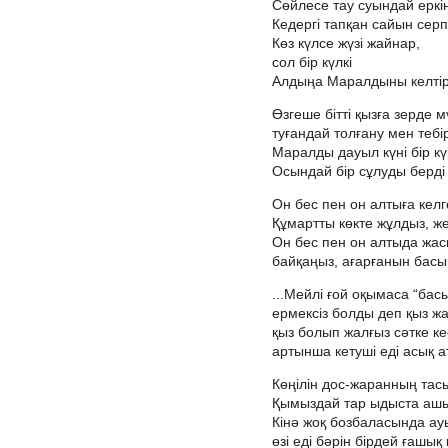
Сөйлесе тау суындай еркін
Кедергі тапқан сайын серп
Көз күлсе жүзі жайнар,
сол бір күлкі
Алдыңа Маралдыны келтіре
Өзгеше бітті қызға зерде м
туғандай толғану мен тебі
Маралды дауыл күні бір күр
Осындай бір сұлуды берді 
Он бес пен он алтыға келг
Құмартты көкте жұлдыз, же
Он бес пен он алтыда жас
байқаңыз, ағарғанын бас
...Мейлі ғой оқымаса “басы
ермексіз болды деп қыз жа
қыз болып жалғыз сәтке кес
артынша кетуші еді асық а
Көңілін дос-жаранның тас
Қымыздай тар ыдыста ашы
Кінә жоқ бозбаласында ау
өзі еді бәрін бірдей ғашық