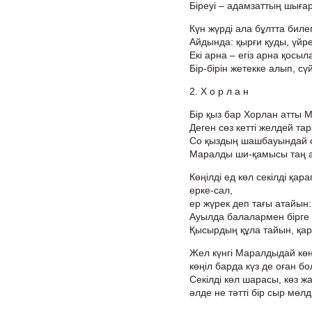
Біреуі – адамзаттың шығар
Күн жүрді ала бұлтта биле
Айдында: қырғи қуды, үйр
Екі арна – егіз арна қосыл
Бір-бірін жетекке алып, сү
2. Х о р л а н
Бір қыз бар Хорлан атты
Деген сөз кетті желдей та
Со қыздың шашбауындай 
Маралды ши-қамысы таң 
Көңілді ед көл секілді қа
ерке-сал,
ер жүрек деп тағы атайын:
Ауылда балалармен бірге 
Қысырдың құла тайын, қар
Жел күнгі Маралдыдай көңі
көңіл барда күз де оған б
Секілді көл шарасы, көз ж
әлде не тәтті бір сыр мөлд