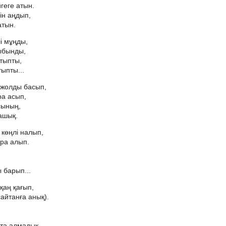
геге атын.
зін аңдып,
атын.
і мұңды,
ыбынды,
тыпты,
тыпты...
н жолды басып,
ра асып,
сының,
ашық.
 көңлі налып,
ыра алып.
 барып...
қаң қағып,
сайтанға анық).
йта алмадық.