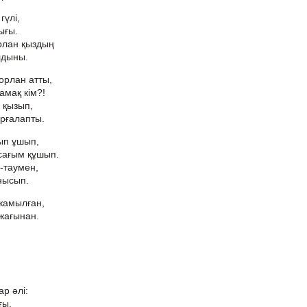
гүлі,
ығы.
орлан қыздың
лдыны.
орлан атты,
амақ кім?!
 қызып,
рғалапты.
ып ұшып,
сағым құшып.
-таумен,
нысып.
жамылған,
жағынан.
ар әлі:
ғы.