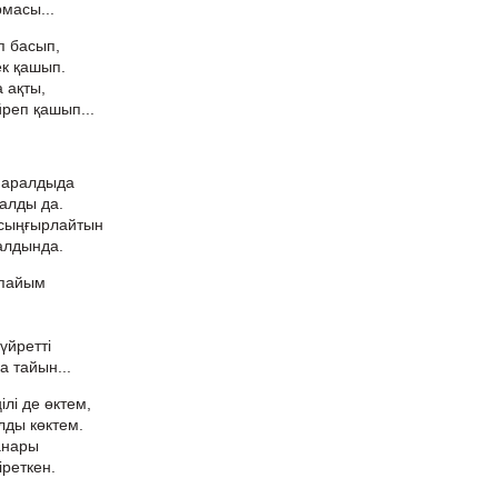
масы...
п басып,
ек қашып.
а ақты,
йреп қашып...
 Маралдыда
ралды да.
сыңғырлайтын
алдында.
рапайым
үйретті
а тайын...
лі де өктем,
олды көктем.
анары
іреткен.