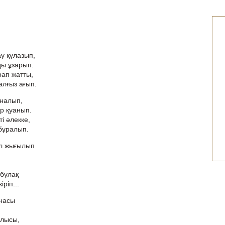
у құлазып,
ды ұзарып.
ап жатты,
алғыз ағып.
 налып,
ір қуанып.
і әлекке,
бұралып.
ел жығылып
-бұлақ
ріп...
рнасы
улысы,