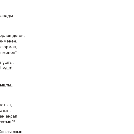
ғанады.
орлан деген,
анменен.
с арман,
анменен”–
п ұшты,
 күшті.
ышты...
натын,
натын.
ан аңсап,
алатын?!
айғылы ақын,