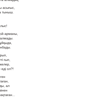
ы асығыс,
а тыныш.
ылыс!
 ой-арманы,
 алмады.
 ұйқыда,
янбады.
ұрып,
ті ғып,
 келер,
 еді ол?!
еген
таған,
ды, ал
зінен
ақтаған...