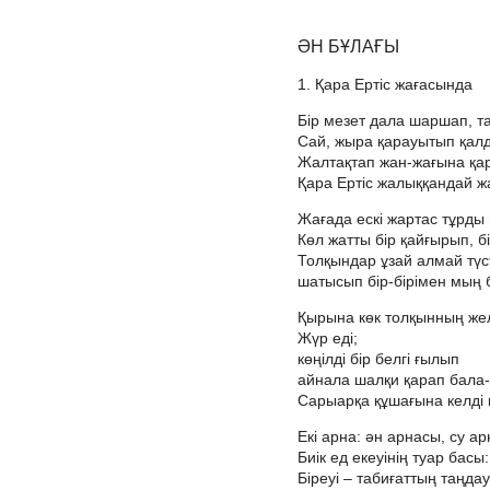
ӘН БҰЛАҒЫ
1. Қара Ертіс жағасында
Бір мезет дала шаршап, та
Сай, жыра қарауытып қал
Жалтақтап жан-жағына қар
Қара Ертіс жалыққандай ж
Жағада ескі жартас тұрды
Көл жатты бір қайғырып, б
Толқындар ұзай алмай түст
шатысып бір-бірімен мың 
Қырына көк толқынның ж
Жүр еді;
көңілді бір белгі ғылып
айнала шалқи қарап бала
Сарыарқа құшағына келді кі
Екі арна: ән арнасы, су а
Биік ед екеуінің туар басы:
Біреуі – табиғаттың таңда