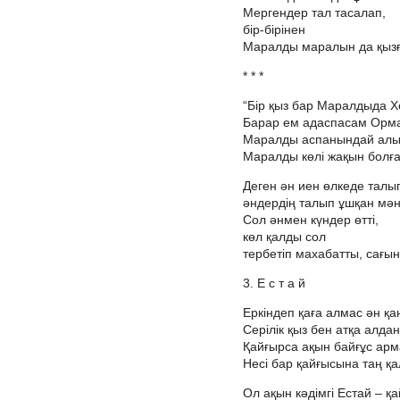
Мергендер тал тасалап,
бір-бірінен
Маралды маралын да қыз
* * *
“Бір қыз бар Маралдыда Х
Барар ем адаспасам Орм
Маралды аспанындай алы
Маралды көлі жақын болғ
Деген ән иен өлкеде талы
әндердің талып ұшқан мәні
Сол әнмен күндер өтті,
көл қалды сол
тербетіп махабатты, сағын
3. Е с т а й
Еркіндеп қаға алмас ән қа
Серілік қыз бен атқа алда
Қайғырса ақын байғұс арм
Несі бар қайғысына таң қ
Ол ақын кәдімгі Естай – қ