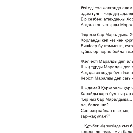
Өзі еді сол жалғанда адам 
адам гүлі – көңілдің адалд
Бір сөзбен: атақ-даңқы Х
Арқаға таныстырды Мара
“Бір қыз бар Маралдыда Х
Хорланды көп көзінен қорғ
Бишілер бу жамылып, суға
күйшілер перне бойлап жо
Жел есті Маралды деп ал
Шың тұрды Маралды деп 
Арқада ақ кеуде бұлт Баян
Көрісті Маралды деп сағы
Шыдамай Қарқаралы қар 
Қарайды қара бұлттың ар 
“Бір қыз бар Маралдыда...
ал, болса ше?
Сен өзің қайдан шықтың,
зар-жақ ұлан?”
...Құс-бегінің жүзінде сыз б
көжекті де ілмеді мұз-бала