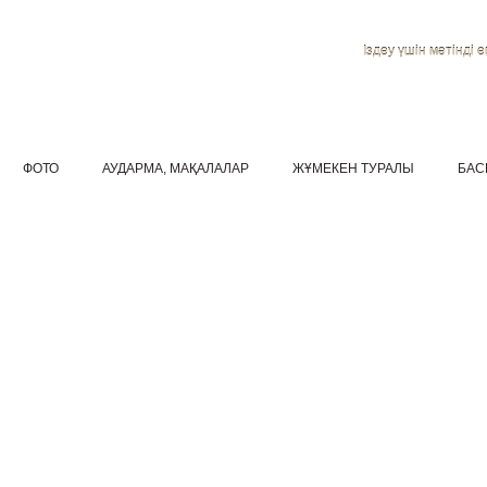
Іздеу үшін мәтінді ен
ФОТО
АУДАРМА, МАҚАЛАЛАР
ЖҰМЕКЕН ТУРАЛЫ
БАС