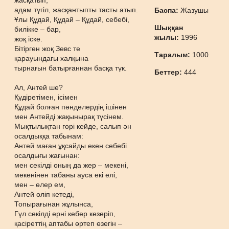
жасқатып,
адам түгіл, жасқантыпты тасты атып.
Баспа:
Жазушы
Ұлы Құдай, Құдай – Құдай, себебі,
Шыққан
билікке – бар,
жылы:
1996
жоқ іске.
Бітірген жоқ Зевс те
Таралым:
1000
қарауындағы халқына
тырнағын батырғаннан басқа түк.
Беттер:
444
Ал, Антей ше?
Құдіретімен, ісімен
Құдай болған пәнделердің ішінен
мен Антейді жақынырақ түсінем.
Мықтылықтан гөрі кейде, салып ән
осалдыққа табынам:
Антей маған ұқсайды екен себебі
осалдығы жағынан:
мен секілді оның да жер – мекені,
мекенінен табаны ауса екі елі,
мен – өлер ем,
Антей өліп кетеді,
Топырағынан жұлынса,
Гүл секілді ерні кебер кезеріп,
қасіреттің аптабы өртеп өзегін –