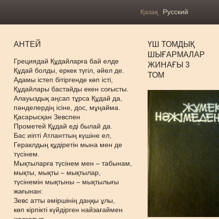
Қазақ
Русский
АНТЕЙ
ҮШ ТОМДЫҚ
ШЫҒАРМАЛАР
Грециядай Құдайларға бай елде
ЖИНАҒЫ 3
Құдай болды, еркек түгіл, әйел де.
ТОМ
Адамы істеп бітіргенде көп істі,
Құдайлары бастайды екен соғысты.
Алауыздық аңсап тұрса Құдай да,
пәнделердің ісіне, дос, мұңайма.
Қасарысқан Зевспен
Прометей Құдай еді былай да.
Бас иіпті Атланттың күшіне ел,
Гераклдың құдіретін мына мен де
түсінем.
Мықтыларға түсінем мен – табынам,
мықты, мықты – мықтылар,
түсінемін мықтыны – мықтылығы
жағынан:
Зевс атты әміршінің даңқы ұлы,
көп кірпікті күйдірген найзағаймен