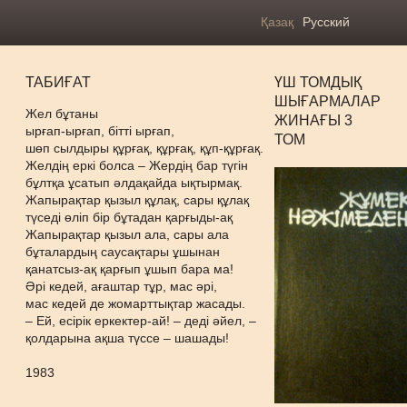
Қазақ
Русский
ТАБИҒАТ
ҮШ ТОМДЫҚ
ШЫҒАРМАЛАР
Жел бұтаны
ЖИНАҒЫ 3
ырғап-ырғап, бітті ырғап,
ТОМ
шөп сылдыры құрғақ, құрғақ, құп-құрғақ.
Желдің еркі болса – Жердің бар түгін
бұлтқа ұсатып әлдақайда ықтырмақ.
Жапырақтар қызыл құлақ, сары құлақ
түседі өліп бір бұтадан қарғыды-ақ
Жапырақтар қызыл ала, сары ала
бұталардың саусақтары ұшынан
қанатсыз-ақ қарғып ұшып бара ма!
Әрі кедей, ағаштар тұр, мас әрі,
мас кедей де жомарттықтар жасады.
– Ей, есірік еркектер-ай! – деді әйел, –
қолдарына ақша түссе – шашады!
1983