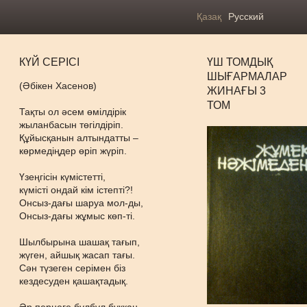
Қазақ
Русский
КҮЙ СЕРІСІ
ҮШ ТОМДЫҚ
ШЫҒАРМАЛАР
(Әбікен Хасенов)
ЖИНАҒЫ 3
ТОМ
Тақты ол әсем өмілдірік
жыланбасын төгілдіріп.
Құйысқанын алтындатты –
көрмедіңдер өріп жүріп.
Үзеңгісін күмістетті,
күмісті ондай кім істепті?!
Онсыз-дағы шаруа мол-ды,
Онсыз-дағы жұмыс көп-ті.
Шылбырына шашақ тағып,
жүген, айшық жасап тағы.
Сән түзеген серімен біз
кездесуден қашақтадық.