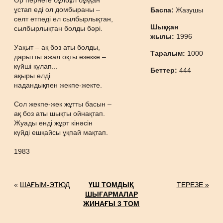
Әр пернеге бұлбұл бұққан
ұстап еді ол домбыраны –
Баспа:
Жазушы
селт етпеді ел сылбырлықтан,
Шыққан
сылбырлықтан болды бәрі.
жылы:
1996
Уақыт – ақ боз аты болды,
Таралым:
1000
дарытты ажал оқты өзекке –
күйші құлап...
Беттер:
444
ақыры өлді
надандықпен жекпе-жекте.
Сол жекпе-жек жұтты басын –
ақ боз аты шықты ойнақтап.
Жуады енді жұрт кінәсін
күйді ешқайсы ұқпай мақтап.
1983
«
ШАҒЫМ-ЭТЮД
ҮШ ТОМДЫҚ
ТЕРЕЗЕ »
ШЫҒАРМАЛАР
ЖИНАҒЫ 3 ТОМ