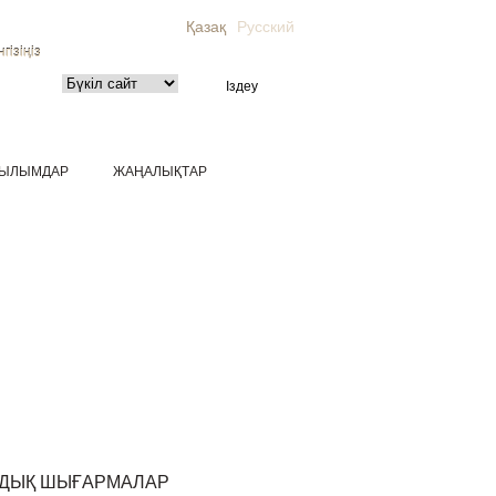
Қазақ
Русский
гізіңіз
ЫЛЫМДАР
ЖАҢАЛЫҚТАР
МДЫҚ ШЫҒАРМАЛАР