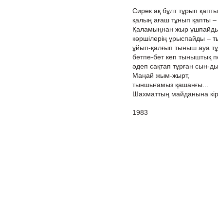
Сирек ақ бұлт тұрып қапт
қалың ағаш тұнып қапты –
Қаламыңнан жыр ұшпайды
көршілерің ұрыспайды – 
ұйып-қалғып тыныш ауа тұ
бетпе-бет кеп тыныштық 
әдеп сақтап тұрған сын-д
Маңай жым-жырт,
тыншығамыз қашанғы...
Шахматтың майданына кірі
1983