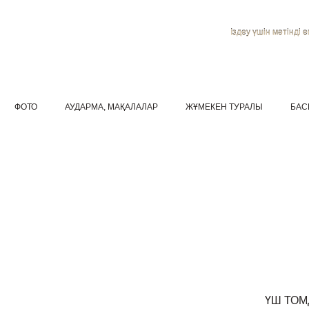
Іздеу үшін мәтінді ен
ФОТО
АУДАРМА, МАҚАЛАЛАР
ЖҰМЕКЕН ТУРАЛЫ
БАС
ҮШ ТО