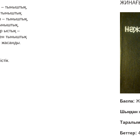
ЖИНАҒЫ
ы – тыныштық,
 тыныштық.
 – тыныштық,
тыныштық,
р ыстық –
пен тыныштық
ы жасанды.
стік.
Баспа:
Ж
Шыққан
Таралы
Беттер: