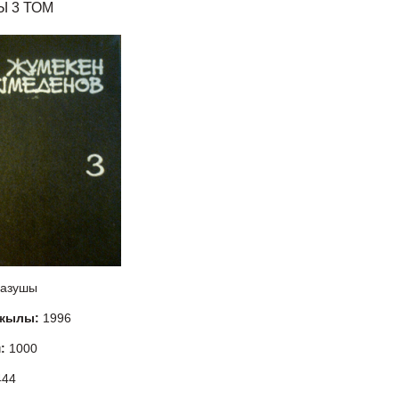
 3 ТОМ
азушы
 жылы:
1996
м:
1000
444