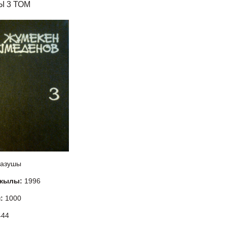
 3 ТОМ
азушы
 жылы:
1996
м:
1000
444