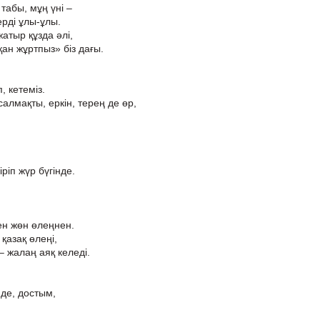
табы, мұң үні –
рді ұлы-ұлы.
жатыр құзда әлі,
қан жұртпыз» біз дағы.
, кетеміз.
алмақты, еркін, терең де өр,
ріп жүр бүгінде.
ген жөн өлеңнен.
 қазақ өлеңі,
 жалаң аяқ келеді.
 де, достым,