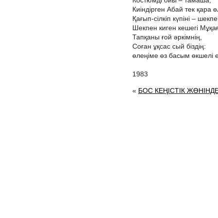
Костюмді ойы – тамаша,
Киіндірген Абай тек қара 
Қағып-сілкіп күпіні – шекп
Шекпен киген кешегі Мұқа
Тапқаны ғой әркімнің,
Соған ұқсас сый біздің:
өлеңіме өз басым өкшелі ет
1983
«
БОС КЕҢІСТІК ЖӨНІНД