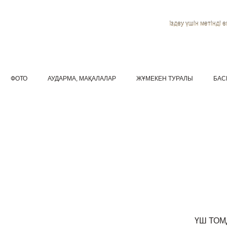
Іздеу үшін мәтінді ен
ФОТО
АУДАРМА, МАҚАЛАЛАР
ЖҰМЕКЕН ТУРАЛЫ
БАС
ҮШ ТО