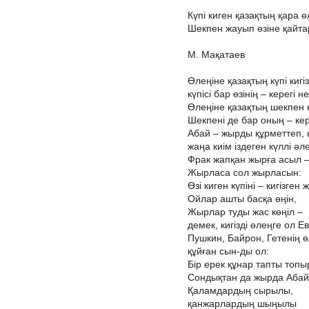
Күпі киген қазақтың қара ө
Шекпен жауып өзіне қайт
М. Мақатаев
Өлеңіне қазақтың күпі кигі
күпісі бар өзінің – керегі не
Өлеңіне қазақтың шекпен к
Шекпені де бар оның – кере
Абай – жырды құрметтеп, 
жаңа киім іздеген күллі әл
Фрак жапқан жырға асыл 
Жырласа сол жырласын:
Өзі киген күпіні – кигізген 
Ойлар ашты басқа өңін,
Жырлар туды жас көңіл –
демек, кигізді өлеңге ол 
Пушкин, Байрон, Гетенің өл
құйған сын-ды ол:
Бір ерек құнар тапты топы
Сондықтан да жырда Абай
Қаламдардың сырылы,
қанжарлардың шыңылы