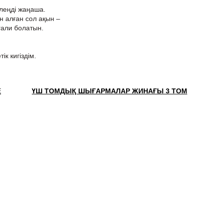
өлеңді жаңаша.
ен алған сол ақын –
ғали болатын.
ік кигіздім.
Е
ҮШ ТОМДЫҚ ШЫҒАРМАЛАР ЖИНАҒЫ 3 ТОМ