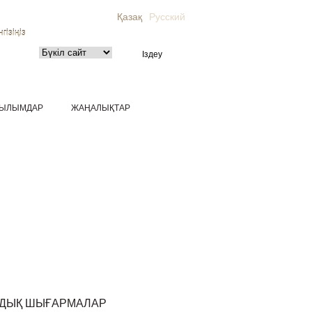
Қазақ
Русский
гізіңіз
ЫЛЫМДАР
ЖАҢАЛЫҚТАР
МДЫҚ ШЫҒАРМАЛАР