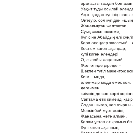
араласты тасқын боп азап 
Уақыт туды осылай өлеңде
Ақын қаққан күпінің шаңы 
Әйтеуір, сол күпіден «шық
Жаңалықтан жалтақтап,
Суық сезсе шекеміз,
Күпісіне Абайдың әлі сүңгіп
Қара өлеңдер жасасын! – с
Костюм киген ақындар,
күпі киген өлеңдер!
О, сыпайы жаңашыл!
Жел өтінде дірілде –
Шекпен түгіл макентож ескі
Киім – мода,
өлең-жыр мода емес қой,
дегенмен
киімнің де сән-көркі көрін
Саптама етік кимейді қазір
Содан шығар, көп жыршы –
Менсінбей жұрт ескіні,
Жаңасына жете алмай,
Қалам ұстап отырамыз біз
Күпі киген ақынның