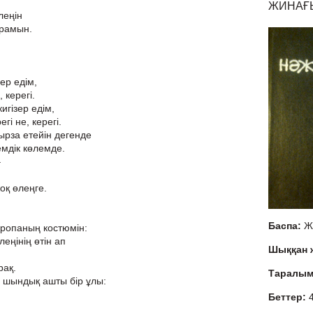
ЖИНАҒЫ
леңін
арамын.
зер едім,
, керегі.
игізер едім,
гі не, керегі.
ырза етейін дегенде
емдік көлемде.
–
жоқ өлеңге.
Баспа:
Ж
Европаның костюмін:
еңінің өтін ап
Шыққан
рақ.
Таралы
 шындық ашты бір ұлы:
Беттер: