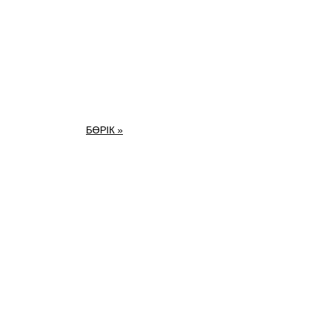
БӨРІК »