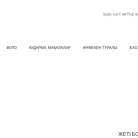
Іздеу үшін мәтінді ен
ФОТО
АУДАРМА, МАҚАЛАЛАР
ЖҰМЕКЕН ТУРАЛЫ
БАС
ЖЕТІ Б