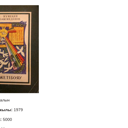
алын
 жылы:
1979
м:
5000