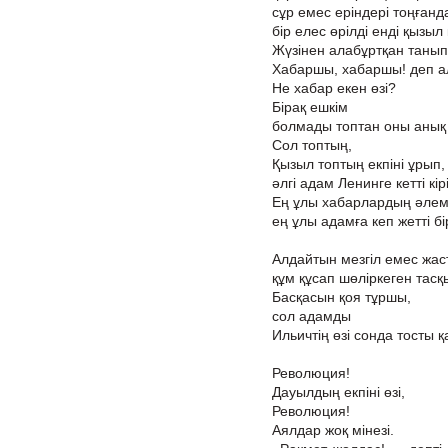
сұр емес еріндері тоңғанд
бір елес өрілді енді қызыл
Жүзінен алабұртқан танып
Хабаршы, хабаршы! деп ал
Не хабар екен өзі?
Бірақ ешкім
болмады топтан оны анық 
Сол топтың,
Қызыл топтың екпіні ұрып,
әлгі адам Ленинге кетті кір
Ең ұлы хабарлардың әлем
ең ұлы адамға кеп жетті бір
Алдайтын мезгіл емес жас
құм құсап шөліркеген тасқ
Басқасын қоя тұршы,
сол адамды
Ильичтің өзі сонда тосты 
Революция!
Дауылдың екпіні өзі,
Революция!
Аялдар жоқ мінезі.