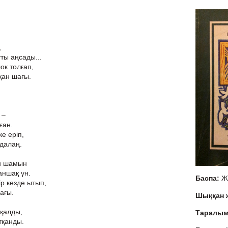
,
ты аңсады...
ок толғап,
қан шағы.
–
ған.
е еріп,
-далаң.
н шамын
таншақ үн.
Баспа:
Ж
р кезде ытып,
ағы.
Шыққан
 қалды,
Таралы
тқанды.