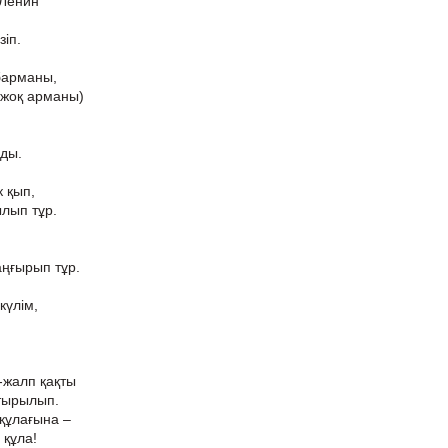
 Ленин
зіп.
абарманы,
жоқ арманы)
ды.
к қып,
ылып тұр.
аңғырып тұр.
күлім,
-жалп қақты
қтырылып.
құлағына –
 құла!