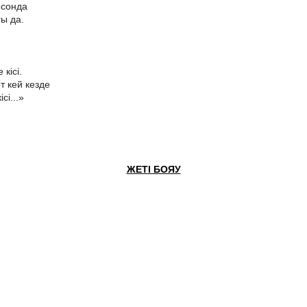
 сонда
ғы да.
кісі.
т кей кезде
сі...»
ЖЕТІ БОЯУ