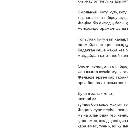
қиын-ау ол түгілі қызды күт
Смольный. Күту, күту, күту ә
тырнағын тінтіп біреу шұқ
Жеңіне бір әйелдің басы қ
желкесінде орамал-шыты 
Топылған гу-гу етіп халық 
естімейді ештеңені анық қ
Қадалған көше жаққа көз б
маңдайдан кететіндей тал
Әнеки, көлең етіп өтті біре
жөн шығар көздің мұны өткі
Желкеде еріген қар табанғ
арса боп азып-тозып жетті 
Ду етті халық кенет,
шегінді де
түйдек боп көше жақтан төг
Жаңағы суреттеуім – жаңс
мына алаң одан гөрі көңіл
қара емес, желдің өзі қызы
қара емес, түннің өзі қызы