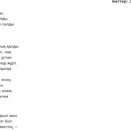
Беттер:
ды,
алды,
п салды.
уық қалды.
с, нақ
 ұстап.
еді жұрт,
қысқа.
н есең,
н.
 әлем,
өсем.
ырып мен,
іп бол.
меттің, –