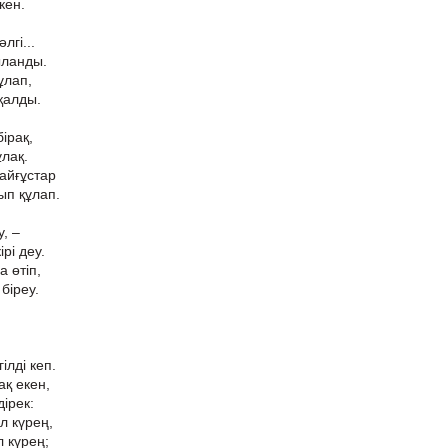
кен.
лгі...
ыланды.
ұлап,
қалды.
бірақ,
ұлақ.
айғұстар
ып құлап.
у, –
рі деу.
а өтіп,
біреу.
ілді кеп.
ақ екен,
дірек:
л күрең,
л күрең;