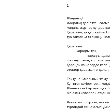
1
Жаңалық!
Жаңалық деп аттан салып
жаңаны жұрт со күндер қат
Қара жел, ақ қар жайлы Бл
туа алмай «Он екінің» жат
Қара жел.
қараңғы түн,
қараңғы адам 
шақ еді шапақ әлі таралма
Қараңғы көшелерде көлеңк
етектер қара желге далаң
Тек қана Смольный жаққа
Күпінген көкіректер... мақ
Жалғыз сөз бар ауыздан бі
бір оқты «Аврора» атқан ш
Дүние күтті, бір сәт, тынып
тұрғандай есіне алып ұмы