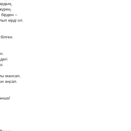
ардың,
 күрең.
 бірден –
ып кірді ол.
білген.
іп.
дегі
і.
ты мансап,
ын аңсап.
қанша!