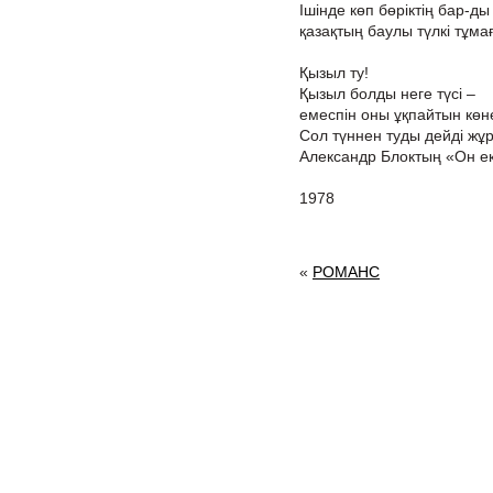
Ішінде көп бөріктің бар-ды
қазақтың баулы түлкі тұма
Қызыл ту!
Қызыл болды неге түсі –
емеспін оны ұқпайтын көне 
Сол түннен туды дейді жұр
Александр Блоктың «Он екі
1978
«
РОМАНС