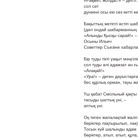
«Рақмет, жолдас!» – депті
сол сәт
дүниені осы екі сөз кетті ке
Бақыттың жетіпті өстіп ш
(дәл ондай шабарманның 
«Алынды Қысқы сарай!» –
Осыны Ильич
Советтер Съезіне хабарла
Бір туды тікті уақыт мәңгілі
сол туды әлі адамзат ән ғ
«Алақай!»
«Ура!» – деген дауыстарға
бес құрлық орман, тауы ж
Үш қабат Смольный қақты 
тасыды шаттық үні, –
аптық үні.
Оқ тиген жапалақтай жалп
бөріктер лақтырылып, ла
Тосын күй шалынды адам 
бөріктер, атыл, атыл; құла,