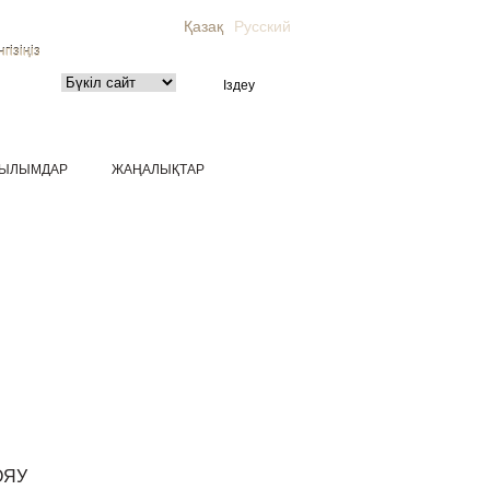
Қазақ
Русский
гізіңіз
ЫЛЫМДАР
ЖАҢАЛЫҚТАР
ОЯУ