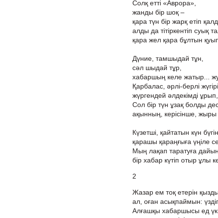
Солқ етті «Аврора»,
жанды бір шоқ –
қара түн бір жарқ етіп қал
алды да тітіркентіп суық т
қара жел қара бұлтын қуы
Дүние, тамшыдай тұн,
сәл шыдай тұр,
хабаршың келе жатыр... ж
Қарбалас, әрлі-берлі жүгірі
жүргендей әлдекімді ұрып,
Сол бір түн ұзақ болды дес
ақынның, керісінше, жыры 
Күзетші, қайтатын күн бүгі
қарашы қараңғыға үңіле се
Мың лақап таратуға дайын
бір хабар күтіп отыр ұлы к
2
Жазар ем тоқ етерін қызд
ал, оған асықпаймын: үздіг
Алғашқы хабаршысы ед үкі