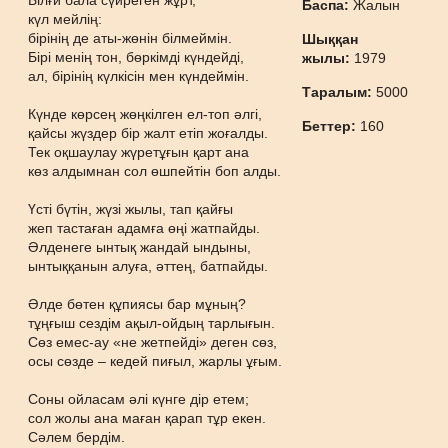
Ылғи бала сүйреген жұрт,
Баспа:
Жалын
күл мейлің:
бірінің де аты-жөнін білмеймін.
Шыққан
Бірі менің тон, бөркімді күндейді,
жылы:
1979
ал, бірінің күлкісін мен күндеймін.
Таралым:
5000
Күнде көрсең жөңкілген ел-топ әлгі,
Беттер:
160
қайсы жүздер бір жалт етіп жоғалды.
Тек оқшаулау жүретұғын қарт ана
көз алдымнан сол өшпейтін боп алды.
Үсті бүтін, жүзі жылы, тап қайғы
жеп тастаған адамға өңі жатпайды.
Әлденеге ынтық жандай ындыны,
ынтыққанын алуға, әттең, батпайды.
Әлде бөтен құпиясы бар мұның?
тұңғыш сездім ақыл-ойдың тарлығын.
Сөз емес-ау «не жетпейді» деген сөз,
осы сөзде – кедей пиғыл, жарлы ұғым.
Соны ойласам әлі күнге дір етем;
сол жолы ана маған қарап тұр екен.
Сәлем бердім.