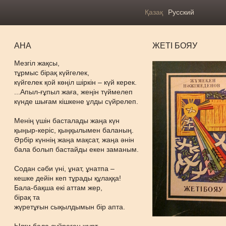
Қазақ
Русский
АНА
ЖЕТІ БОЯУ
Мезгіл жақсы,
тұрмыс бірақ күйгелек,
күйгелек қой көңіл шіркін – күй керек.
...Апыл-ғұпыл жаға, жеңін түймелеп
күнде шығам кішкене ұлды сүйрелеп.
Менің үшін басталады жаңа күн
қыңыр-керіс, қыңқылымен баланың.
Әрбір күннің жаңа мақсат, жаңа әнін
бала болып бастайды екен заманым.
Содан сәби үні, ұнат, ұнатпа –
кешке дейін кеп тұрады құлаққа!
Бала-бақша екі аттам жер,
бірақ та
жүретұғын сықылдымын бір апта.