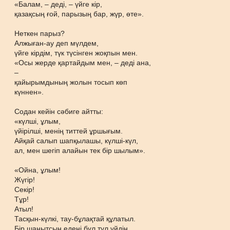
«Балам, – деді, – үйге кір,
қазақсың ғой, парызың бар, жүр, өте».
Неткен парыз?
Алжыған-ау деп мүлдем,
үйге кірдім, түк түсінген жоқпын мен.
«Осы жерде қартайдым мен, – деді ана,
–
қайырымдының жолын тосып көп
күннен».
Содан кейін сәбиге айтты:
«күлші, ұлым,
үйірілші, менің титтей ұршығым.
Айқай салып шапқылашы, күлші-күл,
ал, мен шегіп алайын тек бір шылым».
«Ойна, ұлым!
Жүгір!
Секір!
Тұр!
Атыл!
Тасқын-күлкі, тау-бұлақтай құлатыл.
Бір шаңытсын едені бұл тұл үйдің,