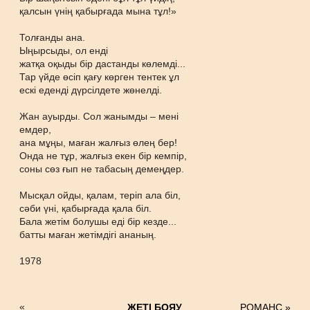
қалсын үнің қабырғада мына тұл!»
Толғанды ана.
Ыңырсыды, ол енді
жатқа оқыды бір дастанды көлемді...
Тар үйде өсіп қағу көрген тентек ұл
ескі еденді дүрсілдете жөнелді.
Жан ауырды. Сол жанымды – мені
емдер,
ана мұңы, маған жалғыз өлең бер!
Онда не тұр, жалғыз екен бір кемпір,
соны сөз ғып не табасың демеңдер.
Мысқал ойды, қалам, теріп ала біл,
сәби үні, қабырғада қала біл.
Бала жетім болушы еді бір кезде...
батты маған жетімдігі ананың.
1978
«
ЖЕТІ БОЯУ
РОМАНС »