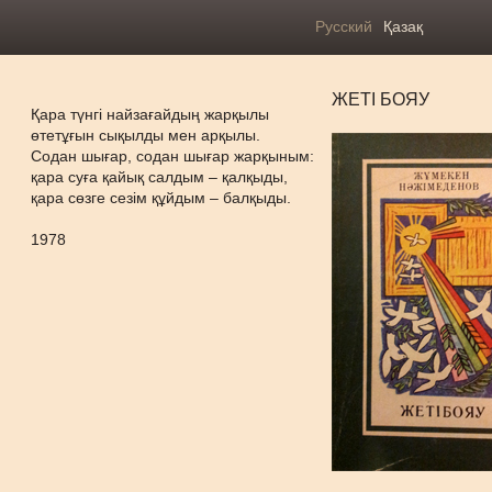
Русский
Қазақ
ЖЕТІ БОЯУ
Қара түнгі найзағайдың жарқылы
өтетұғын сықылды мен арқылы.
Содан шығар, содан шығар жарқыным:
қара суға қайық салдым – қалқыды,
қара сөзге сезім құйдым – балқыды.
1978