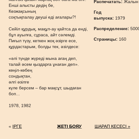
Распечатать:
Жалын
Енші алысты дедің бе,
Көзжақсының
Год
соқтықпалау деуші еді ағалары?!
выпуска:
1979
Распределение:
500
Сейіл құрдық, мақұл-ау қайтса да енді,
бұл ауылға, сұраса, айт сәлемді.
Страницы:
160
Пиғыл түзу, кеткен жоқ әзірге есе,
құрдастарым, болды тек, әзілдесе:
«әлі түнде жүреді мына ағаң деп,
талай әсем қыздарға ұнаған деп».
көңіл-көбең
сондықтан,
әлгі әзілге
күле берсем – бар мақсұт, шыдаған
боп...
1978, 1982
«
ІРГЕ
ЖЕТІ БОЯУ
ШАРАП КЕСЕСІ »