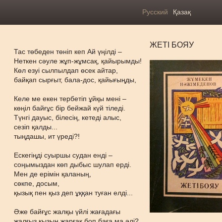
Русский
Қазақ
ЖЕТІ БОЯУ
Тас төбеден төніп кеп Ай үңілді –
Неткен сәуле жұп-жұмсақ, қайырымды!
Көл езуі сылпылдап өсек айтар,
байқап сырғыт, бала-дос, қайығыңды,
Келе ме екен тербетіп ұйқы мені –
көңіл байғұс бір бейжай күй тіледі.
Түнгі дауыс, білесің, кетеді алыс,
сезіп қалды...
тыңдашы, ит үреді?!
Ескегіңді суыршы судан енді –
соңымыздан көп дыбыс шулап ерді.
Мен де ерімін қаланың,
сөкпе, досым,
қызық пен қыз деп ұққан туған елді...
Әже байғұс жалқы үйлі жағадағы
жалғыз қызын жарғақ боп баға ма әлі?