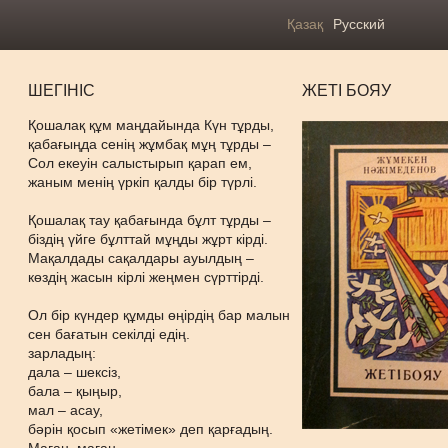
Қазақ
Русский
ШЕГІНІС
ЖЕТІ БОЯУ
Қошалақ құм маңдайында Күн тұрды,
қабағыңда сенің жұмбақ мұң тұрды –
Сол екеуін салыстырып қарап ем,
жаным менің үркіп қалды бір түрлі.
Қошалақ тау қабағында бұлт тұрды –
біздің үйге бұлттай мұңды жұрт кірді.
Мақалдады сақалдары ауылдың –
көздің жасын кірлі жеңмен сүрттірді.
Ол бір күндер құмды өңірдің бар малын
сен бағатын секілді едің.
зарладың:
дала – шексіз,
бала – қыңыр,
мал – асау,
бәрін қосып «жетімек» деп қарғадың.