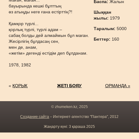
Маған, маған...
Баспа:
Жалын
бауырында кешкі бұлттың
өз атыңды неге ғана естірттің?!
Шыққан
жылы:
1979
Қамқор түрлі...
Таралым:
5000
қорлық түрлі, түрлі адам –
сабақ болды дей алмаймын бұл маған.
Беттер:
160
Жесірлігің бұлдасаң сен,
мен де, анам,
«жетім» дегенді естідім деп бұлданам.
1978, 1982
«
ҚОРЫҚ
ЖЕТІ БОЯУ
ОРМАНДА »
© zhumeken.kz, 2025
Создание сайта
– Интернет-агентство "Пантера", 2012
Жаңарту күні: 3 қараша 2025