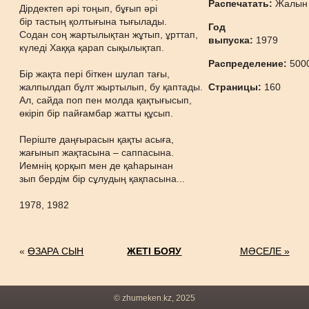
Распечатать:
Жалын
Дірдектеп әрі тоңып, бұғып әрі
бір тастың қолтығына тығылады.
Год
Содан соң жартылықтан жұтып, ұрттап,
выпуска:
1979
күледі Хаққа қарап сықылықтап.
Распределение:
500
Бір жақта пері біткен шулап тағы,
жалпылдап бұлт жыртылып, бу қаптады.
Страницы:
160
Ал, сайда поп пен молда қақтығысып,
өкіріп бір пайғамбар жатты құсып.
Періште даңғырасын қақты асыға,
жағынып жақтасына – саппасына.
Иемнің қорқып мен де қаһарынан
зып бердім бір сұлудың қақпасына...
1978, 1982
«
ӨЗАРА СЫН
ЖЕТІ БОЯУ
МӘСЕЛЕ »
© zhumeken.kz, 2025