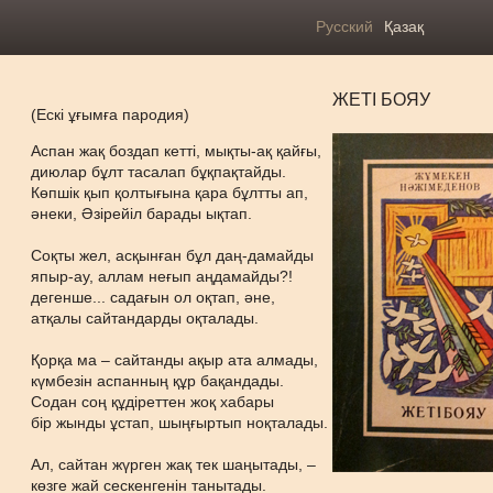
Русский
Қазақ
ЖЕТІ БОЯУ
(Ескі ұғымға пародия)
Аспан жақ боздап кетті, мықты-ақ қайғы,
диюлар бұлт тасалап бұқпақтайды.
Көпшік қып қолтығына қара бұлтты ап,
әнеки, Әзірейіл барады ықтап.
Соқты жел, асқынған бұл даң-дамайды
япыр-ау, аллам неғып аңдамайды?!
дегенше... садағын ол оқтап, әне,
атқалы сайтандарды оқталады.
Қорқа ма – сайтанды ақыр ата алмады,
күмбезін аспанның құр бақандады.
Содан соң құдіреттен жоқ хабары
бір жынды ұстап, шыңғыртып ноқталады.
Ал, сайтан жүрген жақ тек шаңытады, –
көзге жай сескенгенін танытады.