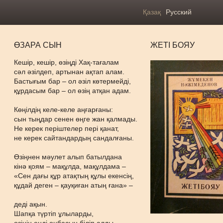
Қазақ
Русский
ӨЗАРА СЫН
ЖЕТІ БОЯУ
Кешір, кешір, өзіңді Хақ-тағалам
сәл әзілдеп, артынан ақтап алам.
Бастығым бар – ол әзіл көтермейді,
құрдасым бар – ол өзің атқан адам.
Көңілдің келе-келе аңғарғаны:
сын тыңдар сенен өңге жан қалмады.
Не керек періштелер пері қанат,
не керек сайтандардың сандалғаны.
Өзіңнен мәулет алып батылдана
кінә қоям – мақұлда, мақұлдама –
«Сен дағы құр атақтың құлы екенсің,
құдай деген – қауқиған атың ғана» –
деді ақын.
Шапқа түртіп ұлыларды,