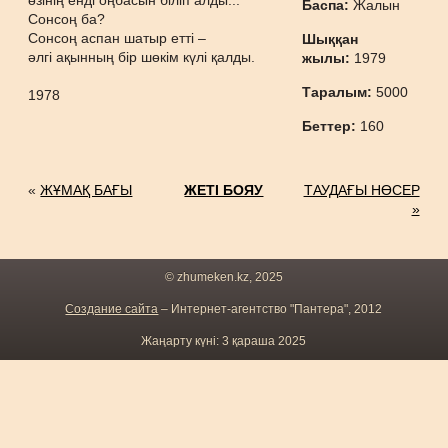
өзінің енді оңбасын біліп алды...
Баспа:
Жалын
Сонсоң ба?
Сонсоң аспан шатыр етті –
Шыққан
әлгі ақынның бір шөкім күлі қалды.
жылы:
1979
Таралым:
5000
1978
Беттер:
160
«
ЖҰМАҚ БАҒЫ
ЖЕТІ БОЯУ
ТАУДАҒЫ НӨСЕР
»
© zhumeken.kz, 2025
Создание сайта
– Интернет-агентство "Пантера", 2012
Жаңарту күні: 3 қараша 2025