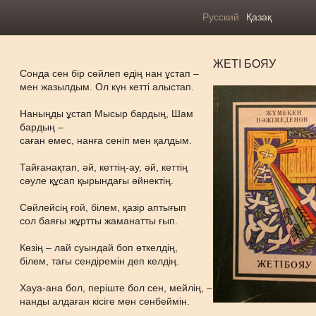
Русский
Қазақ
ЖЕТІ БОЯУ
Сонда сен бір сөйлеп едің нан ұстап –
мен жазылдым. Ол күн кетті алыстап.
Наныңды ұстап Мысыр бардың, Шам
бардың –
саған емес, нанға сеніп мен қалдым.
Тайғанақтап, әй, кеттің-ау, әй, кеттің
сәуле құсап қырындағы әйнектің.
Сөйлейсің ғой, білем, қазір аптығып
сол баяғы жұртты жаманатты ғып.
Көзің – лай суындай боп өткелдің,
білем, тағы сендіремін деп келдің.
Хауа-ана бол, періште бол сен, мейлің, –
нанды алдаған кісіге мен сенбеймін.