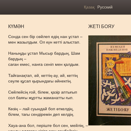
Қазақ
Русский
КҮМӘН
ЖЕТІ БОЯУ
Сонда сен бір сөйлеп едің нан ұстап –
мен жазылдым. Ол күн кетті алыстап.
Наныңды ұстап Мысыр бардың, Шам
бардың –
саған емес, нанға сеніп мен қалдым.
Тайғанақтап, әй, кеттің-ау, әй, кеттің
сәуле құсап қырындағы әйнектің.
Сөйлейсің ғой, білем, қазір аптығып
сол баяғы жұртты жаманатты ғып.
Көзің – лай суындай боп өткелдің,
білем, тағы сендіремін деп келдің.
Хауа-ана бол, періште бол сен, мейлің, –