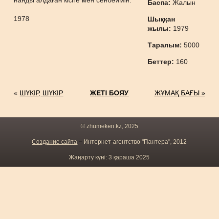
нанды алдаған кісіге мен сенбеймін.
Баспа:
Жалын
1978
Шыққан
жылы:
1979
Таралым:
5000
Беттер:
160
«
ШҮКІР, ШҮКІР
ЖЕТІ БОЯУ
ЖҰМАҚ БАҒЫ »
© zhumeken.kz, 2025
Создание сайта
– Интернет-агентство "Пантера", 2012
Жаңарту күні: 3 қараша 2025