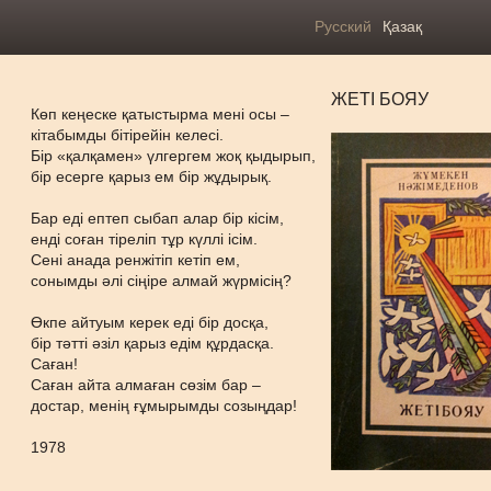
Русский
Қазақ
ЖЕТІ БОЯУ
Көп кеңеске қатыстырма мені осы –
кітабымды бітірейін келесі.
Бір «қалқамен» үлгергем жоқ қыдырып,
бір есерге қарыз ем бір жұдырық.
Бар еді ептеп сыбап алар бір кісім,
енді соған тіреліп тұр күллі ісім.
Сені анада ренжітіп кетіп ем,
сонымды әлі сіңіре алмай жүрмісің?
Өкпе айтуым керек еді бір досқа,
бір тәтті әзіл қарыз едім құрдасқа.
Саған!
Саған айта алмаған сөзім бар –
достар, менің ғұмырымды созыңдар!
1978