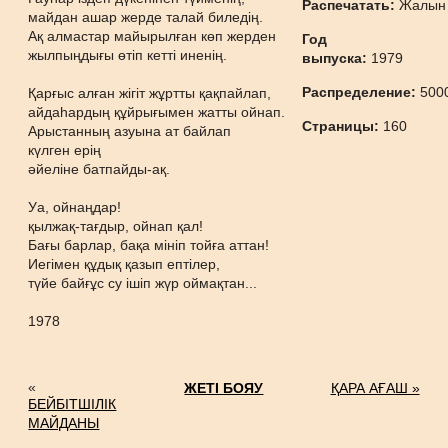
Распечатать:
Жалын
майдан ашар жерде талай биледің.
Ақ алмастар майырылған көп жерден
Год
жылпыңдығы өтіп кетті иненің.
выпуска:
1979
Распределение:
500
Қарғыс алған жігіт жұртты қақпайлап,
айдаһардың құйрығымен жатты ойнап.
Страницы:
160
Арыстанның азуына ат байлап
күлген ерің
әйеліне батпайды-ақ.
Уа, ойнаңдар!
қылжақ-тағдыр, ойнап қал!
Бағы барлар, бақа мініп тойға аттан!
Иегімен құдық қазып ептілер,
түйе байғұс су ішіп жүр оймақтан...
1978
«
ЖЕТІ БОЯУ
ҚАРА АҒАШ »
БЕЙБІТШІЛІК
МАЙДАНЫ