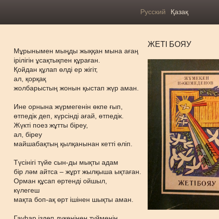
Русский
Қазақ
ЖЕТІ БОЯУ
Мұрынымен мыңды жыққан мына ағаң
ірілігін ұсақтықпен құраған.
Қойдан құлап өлді ер жігіт,
ал, қорқақ
жолбарыстың жонын қыстап жүр аман.
Ине орнына жүрмегенін өкпе ғып,
өтпедік деп, күрсінді ағай, өтпедік.
Жүкті поез жұтты біреу,
ал, біреу
майшабақтың қылқанынан кетті өліп.
Түсінігі түйе сын-ды мықты адам
бір ләм айтса – жұрт жылқыша ықтаған.
Орман құсап өртенді ойшыл,
күлегеш
мақта боп-ақ өрт ішінен шықты аман.
Гауһар іздеп дүкенінен түйменің,