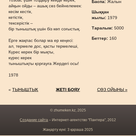
Тозбас үшін тоздыру кейде керек,
Баспа:
Жалын
айқын ойды – ашық сөз бейнелемек:
кесім кестік,
Шыққан
кетістік,
жылы:
1979
тексерістік –
Таралым:
5000
бір тыныштық үшін біз көп соғыстық.
Беттер:
160
Ерге жақпас болар ма ер кеңесі:
ал, термеле дос, қасты термелеші,
Күрес керек бір мықты,
күрес керек
тыныштықты қорғауға Жердегі осы!
1978
«
ТЫНЫШТЫҚ
ЖЕТІ БОЯУ
СӨЗ ОЙЫНЫ »
© zhumeken.kz, 2025
Создание сайта
– Интернет-агентство "Пантера", 2012
Жаңарту күні: 3 қараша 2025