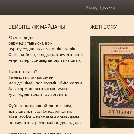
Қазақ
Русский
БЕЙБІТШІЛІК МАЙДАНЫ
ЖЕТІ БОЯУ
Жұмыс дедік,
бермедік тынысқа ерік,
жүр-ау содан жүйкелер жіңішкеріп.
Сілкіп сөйлеп, сондықтан жұлқып іштік,
көңіл тілер, сондықтан бір тыныштық.
Тыныштық па?
Тыныштық қайда саған,
мен де ізімді, деп жүрмін, Айға салам.
Алыс арман, асығыс көп үмітті
қуып жүріп талай тер төгіліпті.
Сүйген жарға ішпей-ақ тиіс, інім,
тыныштығын сол бұзса үй ішінің.
Жел мүжісе – қарт емен ормандағы
жапырағының тозарын ол да аңдады.