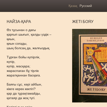
Қазақ
Русский
НАЙЗА-ҚАРА
ЖЕТІ БОЯУ
Өз тұсынан о дағы
қарғып шығып, қалды үздік –
қиын,
қиын соғады,
шың болсаң да, жалғыздық.
Тұрған бойы күпірлік,
күпір,
күпір, масқара;
жараспаған бұ тірлік
жаратқаннан басқаға.
Баяғы сұс, кәрі айбын,
кімге керек көктігі?
қар да тұрақтамайды,
қатаяр да жоқ түгі.