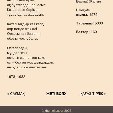
Кетіпті тым әріге,
Баспа:
Жалын
ақ бұлттардан әрі асып.
Қатар өссе бәрімен
Шыққан
тұрар еді-ау жарасып.
жылы:
1979
Таралым:
5000
Қатал тағдыр кез келді,
аяр пенде жоқ әлі.
Беттер:
160
Ортасынан безгеннің
обалы жоқ, обалы.
Өзгелерден,
мұндар жан,
өскенің жөн ептеп кем:
ол – безген жоқ шыңдардан,
шыңдар оны шеттеткен.
1978, 1982
«
САЛМАҚ
ЖЕТІ БОЯУ
ҚАҒАЗ-ТІРЛІК »
© zhumeken.kz, 2025