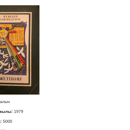
алын
 жылы:
1979
м:
5000