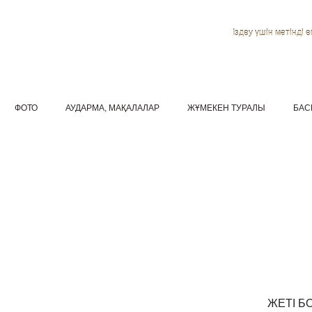
Іздеу үшін мәтінді ен
ФОТО
АУДАРМА, МАҚАЛАЛАР
ЖҰМЕКЕН ТУРАЛЫ
БАС
ЖЕТІ Б