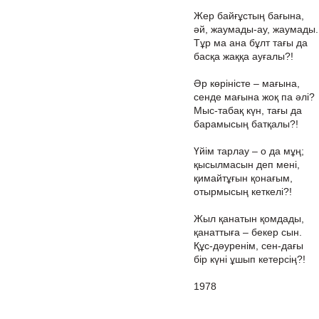
Жер байғұстың бағына,
әй, жаумады-ау, жаумады.
Тұр ма ана бұлт тағы да
басқа жаққа ауғалы?!
Әр көріністе – мағына,
сенде мағына жоқ па әлі?
Мыс-табақ күн, тағы да
барамысың батқалы?!
Үйім тарлау – о да мұң;
қысылмасын деп мені,
қимайтұғын қонағым,
отырмысың кеткелі?!
Жыл қанатын қомдады,
қанаттыға – бекер сын.
Құс-дәуренім, сен-дағы
бір күні ұшып кетерсің?!
1978