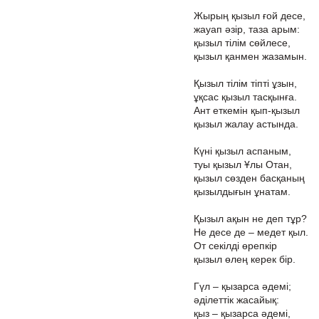
Жырың қызыл ғой десе,
жауап әзір, таза арым:
қызыл тілім сөйлесе,
қызыл қанмен жазамын.
Қызыл тілім тіпті ұзын,
ұқсас қызыл тасқынға.
Ант еткемін қып-қызыл
қызыл жалау астында.
Күні қызыл аспаным,
туы қызыл Ұлы Отан,
қызыл сөзден басқаның
қызылдығын ұнатам.
Қызыл ақын не деп тұр?
Не десе де – медет қыл.
От секілді өрепкір
қызыл өлең керек бір.
Гүл – қызарса әдемі;
әділеттік жасайық:
қыз – қызарса әдемі,