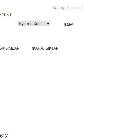
Қазақ
Русский
гізіңіз
ЫЛЫМДАР
ЖАҢАЛЫҚТАР
ОЯУ