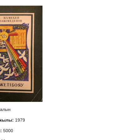
алын
 жылы:
1979
м:
5000