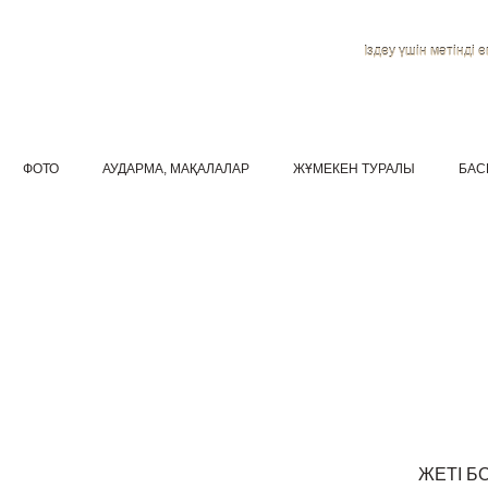
Іздеу үшін мәтінді ен
ФОТО
АУДАРМА, МАҚАЛАЛАР
ЖҰМЕКЕН ТУРАЛЫ
БАС
ЖЕТІ Б