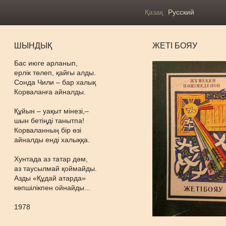
Қазақ
Русский
ШЫНДЫҚ
ЖЕТІ БОЯУ
Бас июге арланып,
ерлік төлеп, қайғы алды.
Сонда Чили – бар халық
Корваланға айналды.
Құйын – уақыт мінезі,–
шын бетіңді танытпа!
Корваланның бір өзі
айналды енді халыққа.
Хунтада аз татар дәм,
аз таусылмай қоймайды.
Азды «Құдай атарда»
көпшілікпен ойнайды...
1978