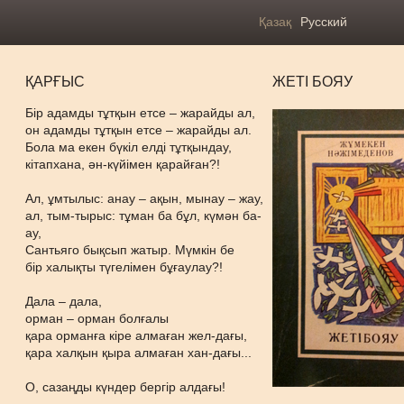
Қазақ
Русский
ҚАРҒЫС
ЖЕТІ БОЯУ
Бір адамды тұтқын етсе – жарайды ал,
он адамды тұтқын етсе – жарайды ал.
Бола ма екен бүкіл елді тұтқындау,
кітапхана, ән-күйімен қарайған?!
Ал, ұмтылыс: анау – ақын, мынау – жау,
ал, тым-тырыс: тұман ба бұл, күмән ба-
ау,
Сантьяго бықсып жатыр. Мүмкін бе
бір халықты түгелімен бұғаулау?!
Дала – дала,
орман – орман болғалы
қара орманға кіре алмаған жел-дағы,
қара халқын қыра алмаған хан-дағы...
О, сазаңды күндер бергір алдағы!