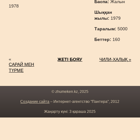
Баспа:
Жалын
1978
Шыққан
жылы:
1979
Таралым:
5000
Беттер:
160
«
ЖЕТІ БОЯУ
ЧИЛИ-ХАЛЫҚ »
САРАЙ МЕН
ТҮРМЕ
© zhumeken.kz, 2025
Создание сайта
– Интернет-агентство "Пантера", 2012
Жаңарту күні: 3 қараша 2025